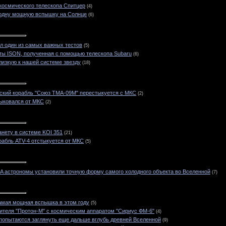
космического телескопа Спитцер
(4)
одну мощную вспышку на Солнце
(6)
 один из самых важных тестов
(5)
ы ISON, полученная с помощью телескопа Subaru
(6)
изкую к нашей системе звезду
(18)
ский корабль "Союз ТМА-09М" перестыкуется с МКС
(2)
тыковался от МКС
(2)
нету в системе KOI 351
(21)
рабль ATV-4 отстыкуется от МКС
(5)
 астрономы установили точную форму самого холодного объекта во Вселенной
(7)
амая мощная вспышка в этом году
(5)
ителя "Протон-М" с космическим аппаратом "Сириус ФМ-6"
(4)
 попытаются заглянуть еще дальше вглубь древней Вселенной
(9)