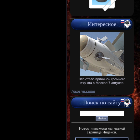
Интересное
Что стало причиной громкого
взрыва в Москве 7 августа
Доход для сайтов
Поиск по сайту
Новости космоса на главной
странице Яндекса.