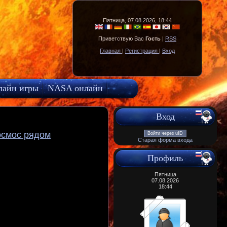
Пятница, 07.08.2026, 18:44
Приветствую Вас
Гость
|
RSS
Главная
|
Регистрация
|
Вход
лайн игры
NASA онлайн
Вход
осмос рядом
Войти через uID
Старая форма входа
Профиль
Пятница
07.08.2026
18:44