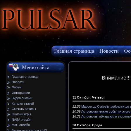
Pulsar
Главная страница
Новости
Фо
МКС онлайн
Меню сайта
Главная страница
Внимание!!
Новости
Форум
Фотографии
31 Октября, Четверг
Видео онлайн
Каталог статей
22:58
Марсоход Curiosity добрался до
Скачать архивы
20:59
Астрономические события этого
Онлайн игры
16:31
Астрономы обнаружили экзоплан
NASA онлайн
МКС онлайн
30 Октября, Среда
Земля из космоса в HD