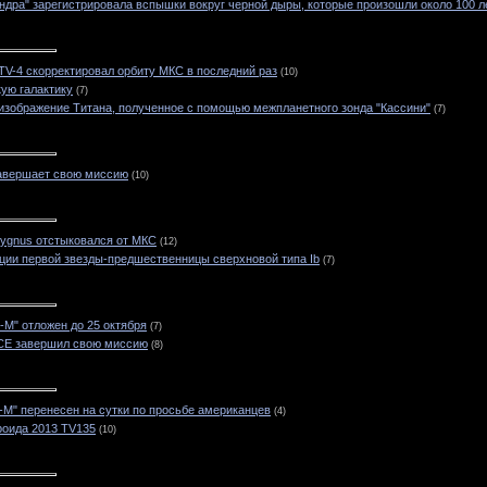
ндра" зарегистрировала вспышки вокруг черной дыры, которые произошли около 100 л
TV-4 скорректировал орбиту МКС в последний раз
(10)
ую галактику
(7)
изображение Титана, полученное с помощью межпланетного зонда "Кассини"
(7)
завершает свою миссию
(10)
Cygnus отстыковался от МКС
(12)
ции первой звезды-предшественницы сверхновой типа Ib
(7)
-М" отложен до 25 октября
(7)
CE завершил свою миссию
(8)
-М" перенесен на сутки по просьбе американцев
(4)
роида 2013 TV135
(10)