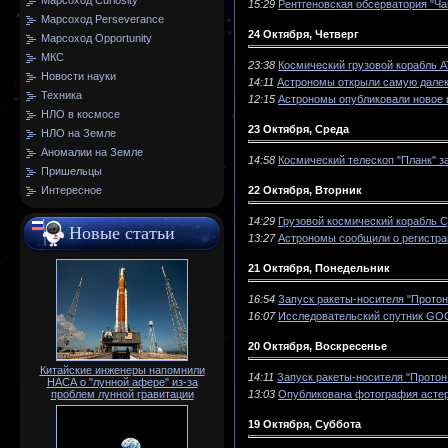
Марсоход Curiosity
15:29
Рентгеновская обсерватория "Ча
Марсоход Perseverance
24 Октября, Четверг
Марсоход Opportunity
МКС
23:38
Космический грузовой корабль A
Новости науки
14:11
Астрономы открыли самую далек
Техника
12:15
Астрономы опубликовали новое 
НЛО в космосе
23 Октября, Среда
НЛО на Земле
Аномалии на Земле
14:58
Космический телескоп "Планк" 
Пришельцы
22 Октября, Вторник
Интересное
14:29
Грузовой космический корабль 
Новые статьи
13:27
Астрономы сообщили о регистра
21 Октября, Понедельник
16:54
Запуск ракеты-носителя "Протон
16:07
Исследовательский спутник GO
20 Октября, Воскресенье
Китайские инженеры напомнили
14:11
Запуск ракеты-носителя "Протон
НАСА о "лунной афере" из-за
13:03
Опубликована фотография асте
проблем лунной гравитации
19 Октября, Суббота