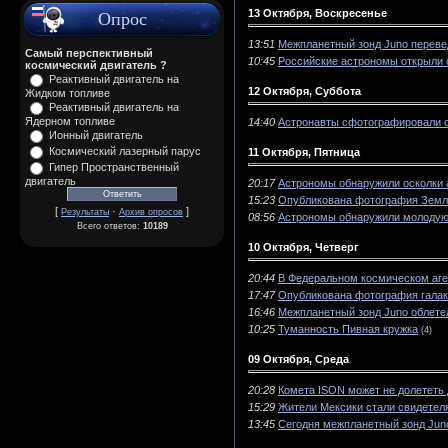
13 Октября, Воскресенье
Опрос
13:51
Межпланетный зонд Juno перевед
Самый перспективный
10:45
Российские астрономы открыли
космический двигатель ?
Реактивный двигатель на
12 Октября, Суббота
Жидком топливе
Реактивный двигатель на
Ядерном топливе
14:40
Астронавты сфотографировали с
Ионный двигатель
Космический лазерный парус
11 Октября, Пятница
Гипер Пространственный
двигатель
20:17
Астрономы обнаружили осколки 
15:23
Опубликована фотография Земл
[
·
]
Результаты
Архив опросов
08:56
Астрономы обнаружили молодую
Всего ответов:
10189
10 Октября, Четверг
20:44
В Федеральном космическом аге
17:47
Опубликована фотография галакт
16:46
Межпланетный зонд Juno облете
10:25
Туманность Пивная кружка
(4)
09 Октября, Среда
20:28
Комета ISON может не долететь
15:29
Жители Мексики стали свидетел
13:45
Сегодня межпланетный зонд Jun