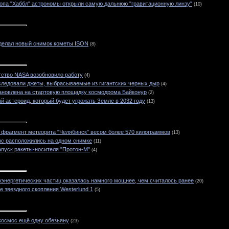
опа "Хаббл" астрономы открыли самую дальнюю "гравитационную линзу"
(10)
сделал новый снимок кометы ISON
(8)
тство NASA возобновило работу
(4)
ледовали джеты, выбрасываемые из гигантских черных дыр
(4)
тановлена на стартовую площадку космодрома Байконур
(2)
 астероид, который будет угрожать Земле в 2032 году
(13)
 фрагмент метеорита "Челябинск" весом более 570 килограммов
(13)
рс расположились на одном снимке
(11)
апуск ракеты-носителя "Протон-М"
(4)
энергетических частиц оказалась намного мощнее, чем считалось ранее
(20)
 звездного скопления Westerlund 1
(5)
 космос ещё одну обезьяну
(23)