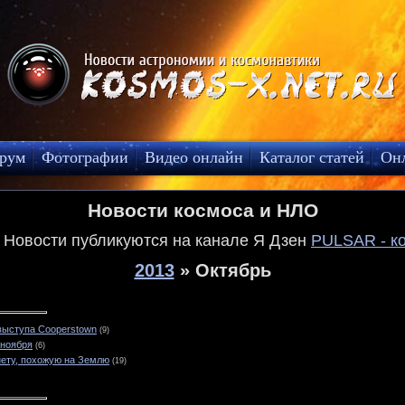
рум
Фотографии
Видео онлайн
Каталог статей
Он
Новости космоса и НЛО
! Новости публикуются на канале Я Дзен
PULSAR - к
2013
»
Октябрь
 выступа Cooperstown
(9)
 ноября
(6)
ету, похожую на Землю
(19)