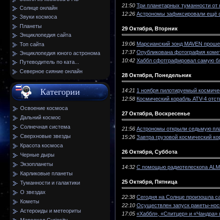
21:50
Три планетарных туманности от 
Солнце онлайн
12:26
Астрономы зафиксировали ещё 
Звуки космоса
Планеты
29 Октября, Вторник
Энциклопедия сайта
19:06
Марсианский зонд MAVEN прошел
Топ сайта
17:37
Опубликована фотография комет
Энциклопедия юного астронома
10:42
Хаббл сфотграфировал самую бл
Путеводитель по ката...
Северное сияние онлайн
28 Октября, Понедельник
Категории
14:21
1 ноября пилотируемый космиче
12:58
Космический корабль ATV-4 отс
Освоение космоса
27 Октября, Воскресенье
Дальний космос
Солнечная система
21:56
Астрономы открыли седьмую пла
Сверхновые звезды
15:26
Завтра грузовой космический ко
Красота космоса
26 Октября, Суббота
Черные дыры
Экзопланеты
14:32
С помощью радиотелескопа ALMA
Карликовые планеты
25 Октября, Пятница
Туманности и галактики
О звездах
22:38
Сегодня на Солнце произошла с
Кометы
22:10
Осуществлен запуск ракеты-нос
Астероиды и метеориты
17:05
«Хаббл», «Спитцер» и «Чандра»