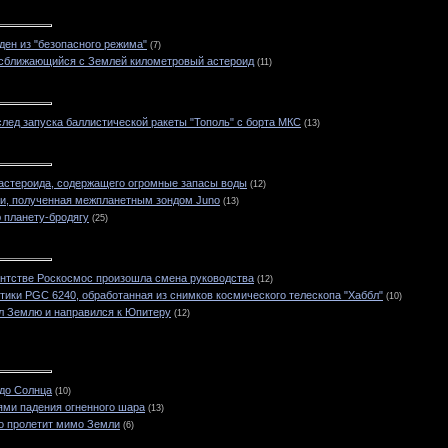
ен из "безопасного режима"
(7)
 сближающийся с Землей километровый астероид
(11)
лед запуска баллистической ракеты "Тополь" с борта МКС
(13)
астероида, содержащего огромные запасы воды
(12)
и, полученная межпланетным зондом Juno
(13)
 планету-бродягу
(25)
нтстве Роскосмос произошла смена руководства
(12)
ики PGC 6240, обработанная из снимков космического телескопа "Хаббл"
(10)
л Землю и направился к Юпитеру
(12)
 до Солнца
(10)
ями падения огненного шара
(13)
o пролетит мимо Земли
(6)