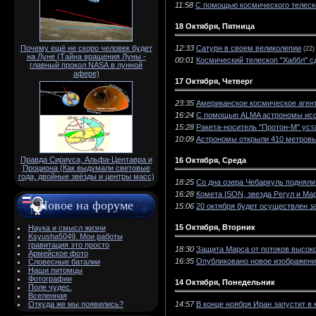
11:58
С помощью космического телеск
18 Октября, Пятница
12:33
Сатурн в своем великолепии
Почему ещё не скоро человек будет
(22)
на Луне (Тайна вращения Луны -
00:01
Космический телескоп "Хаббл" 
главный прокол NАSА в лунной
афере)
17 Октября, Четверг
23:35
Американское космическое аген
16:24
С помощью ALMA астрономы исс
15:28
Ракета-носитель "Протон-М" ус
10:09
Астрономы открыли 410 метровый
Правда Сириуса, Альфа-Центавра и
16 Октября, Среда
Проциона (Как выдумали световые
года, двойные звёзды и центры масс)
18:25
Со дна озера Чебаркуль подняли
16:28
Комета ISON, звезда Регул и Ма
Новое на форуме
15:06
20 октября будет осуществлен з
15 Октября, Вторник
Наука и смысл жизни
Ksyusha5049. Мои работы
гравитация это просто
18:30
Защита Марса от потоков высоко
Армейское фото
16:35
Опубликовано новое изображение
Словесные баталии
Наши питомцы
Фотографии
14 Октября, Понедельник
Поле чудес.
Вселенная
14:57
В конце ноября Иран запустит в
Откуда же мы появились?