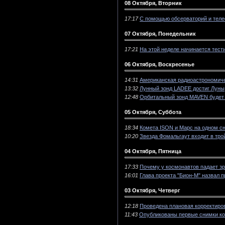
08 Октября, Вторник
17:17
С помощью обсерваторий и теле
07 Октября, Понедельник
17:21
На этой неделе начинается тес
06 Октября, Воскресенье
14:31
Американская радиоастрономиче
13:32
Лунный зонд LADEE достиг Луны
12:48
Орбитальный зонд MAVEN будет 
05 Октября, Суббота
18:34
Комета ISON и Марс на одном с
10:20
Звезда Фомальгаут входит в тро
04 Октября, Пятница
17:33
Почему у космонавтов падает з
16:01
Глава проекта "Бион-М" назвал 
03 Октября, Четверг
12:18
Проведена плановая корректиро
11:43
Опубликованы первые снимки к