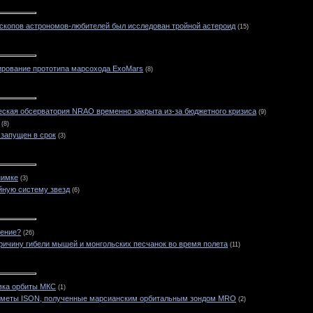
скопов астрономов-любителей был исследован тройной астероид
(15)
тирование прототипа марсохода ExoMars
(8)
ская обсерватория NRAO временно закрыта из-за бюджетного кризиса
(9)
(8)
запущен в срок
(3)
нимке
(3)
йную систему звезд
(6)
рение?
(26)
причину гибели мышей и монгольских песчанок во время полета
(11)
вка орбиты МКС
(1)
ометы ISON, полученные марсианским орбитальным зондом MRO
(2)