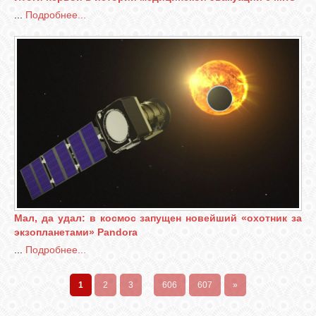
...
Подробнее...
Мал, да удал: в космос запущен новейший «охотник за
экзопланетами» Pandora
...
Подробнее...
1
2
3
...
606
607
»