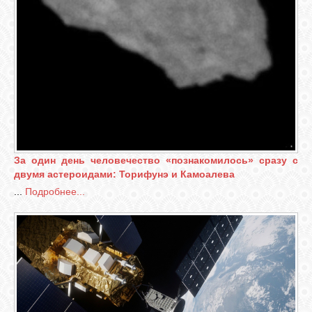
За один день человечество «познакомилось» сразу с
двумя астероидами: Торифунэ и Камоалева
...
Подробнее...