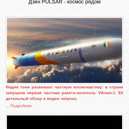
Дзен
PULSAR - космос рядом
СВЯЗЬ
ВХОД
RSS
Индия тоже развивает частную космонавтику: в стране
запущена первая частная ракета-носитель Vikram-1. Её
детальный обзор и видео запуска.
...
Подробнее...