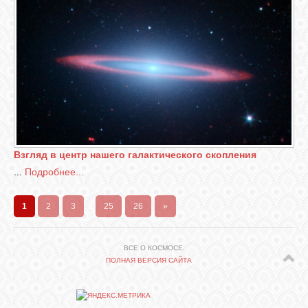
Взгляд в центр нашего галактического скопления
...
Подробнее...
1
2
3
...
25
26
»
ВСЕ О КОСМОСЕ.
ПОЛНАЯ ВЕРСИЯ САЙТА