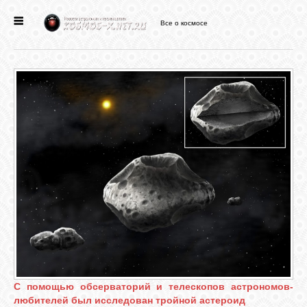
Все о космосе
ГЛАВНАЯ
НОВОСТИ
ФОРУМ
СТАТЬИ
ФАЙЛЫ
ВИДЕО
С помощью обсерваторий и телескопов астрономов-
ФОТО
любителей был исследован тройной астероид