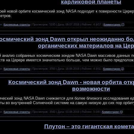
карликовой планеты
оей новой орбите космический зонд NASA подходит к поверхности Церер
етров.
ия:
Карликовые планеты
| Просмотров: 5195 | Дата:
09.07.2018
| Рейтинг: 4.9/17 |
Комментарии (7)
осмический зонд Dawn открыл неожиданно бо
органических материалов на Це
 анализ собранных космическим зондом NASA Dawn массивов данных по
тв на Церере имеется значительно больше, чем можно было предполож
ия:
Карликовые планеты
| Просмотров: 3783 | Дата:
16.06.2018
| Рейтинг: 4.9/11 |
Комментарии (2)
Космический зонд Dawn - новая орбита от
возможности
ческий зонд NASA Dawn снижается для более близкого исследования е
ты во внутренней Солнечной системе на самую низкую до сих пор орбит
ия:
Карликовые планеты
| Просмотров: 3543 | Дата:
03.06.2018
| Рейтинг: 5.0/6 |
Комментарии (0)
Плутон – это гигантская комет