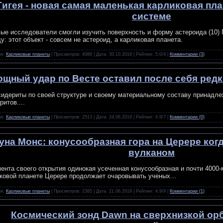
Гигея - новая самая маленькая карликовая пл
системе
ые исследователи смогли изучить поверхность и форму астероида (10) Г
у: этот объект - совсем не астероид, а карликовая планета.
ия:
Карликовые планеты
| Просмотров: 4086 | Дата:
30.10.2019
| Рейтинг: 5.0/4 |
Комментарии (3)
щный удар по Весте оставил после себя ред
идериты по своей структуре и своему материальному составу принадле
ритов....
ия:
Карликовые планеты
| Просмотров: 2513 | Дата:
24.06.2019
| Рейтинг: 4.9/7 |
Комментарии (0)
уна Монс: конусообразная гора на Церере ког
вулканом
ента своего открытия одинокая усеченная конусообразная и почти 4000-
ковой планете Церере продолжает очаровывать ученых...
ия:
Карликовые планеты
| Просмотров: 2385 | Дата:
21.06.2019
| Рейтинг: 4.9/9 |
Комментарии (1)
Космический зонд Dawn на сверхнизкой ор