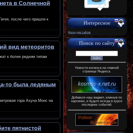
анета в Солнечной
игея, после чего пришли к
Интересное
Доход для сайтов
Поиск по сайту
кий вид метеоритов
жат к более редким типам
Новости космоса на главной
странице Яндекса.
да-то была ледяным
Добавьте наш виджет, кликнув по
метровая гора Ахуна Монс на
картинке, и будьте всегда в курсе
последних событий.
бите пятнистой