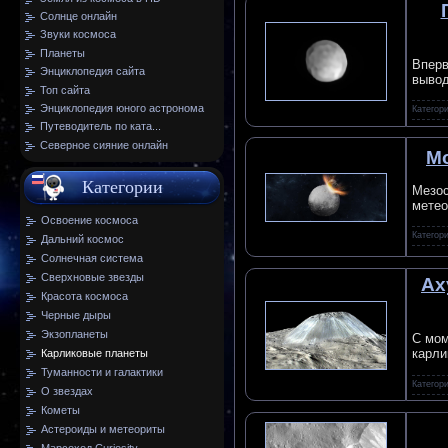
Солнце онлайн
Звуки космоса
Планеты
Вперв
Энциклопедия сайта
вывод
Топ сайта
Энциклопедия юного астронома
Категор
Путеводитель по ката...
Северное сияние онлайн
Мо
Категории
Мезос
метео
Освоение космоса
Категор
Дальний космос
Солнечная система
Сверхновые звезды
Ах
Красота космоса
Черные дыры
Экзопланеты
С мом
карли
Карликовые планеты
Туманности и галактики
Категор
О звездах
Кометы
Астероиды и метеориты