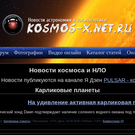
рум
Фотографии
Видео онлайн
Каталог статей
Он
Новости космоса и НЛО
! Новости публикуются на канале Я Дзен
PULSAR - к
Карликовые планеты
На удивление активная карликовая 
ческий зонд Dawn подтверждает наличие соленого водного океана под 
ия:
Карликовые планеты
| Просмотров: 1779 | Дата:
20.08.2020
| Рейтинг: 5.0/5 |
Комментарии (0)