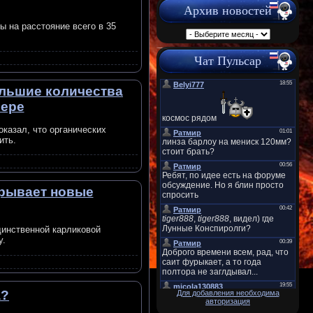
Архив новостей
ы на расстояние всего в 35
Чат Пульсар
льшие количества
рере
казал, что органических
ить.
крывает новые
динственной карликовой
у.
а?
Для добавления необходима
авторизация