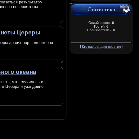
оказаться результатом
ршенно невероятным.
Статистика
Онлайн всего:
6
Гостей:
6
Пользователей:
0
анеты Цереры
реры до сих пор подвержена
[
Кто нас сегодня посетил
]
ьного океана
нять, что случилось с
ете Церера и уже давно