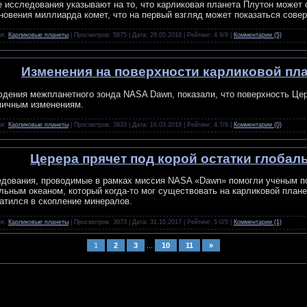
 исследования указывают на то, что карликовая планета Плутон может 
новения миллиарда комет, что на первый взгляд может показаться сове
ия:
Карликовые планеты
| Просмотров: 5875 | Дата:
28.05.2018
| Рейтинг: 4.9/9 |
Комментарии (5)
Изменения на поверхности карликовой пл
дения межпланетного зонда NASA Dawn, показали, что поверхность Це
ичным изменениям.
ия:
Карликовые планеты
| Просмотров: 3933 | Дата:
16.03.2018
| Рейтинг: 4.7/9 |
Комментарии (0)
Церера прячет под корой остатки глобал
дования, проводимые в рамках миссия NASA «Dawn» помогли ученым по
льным океаном, который когда-то мог существовать на карликовой план
атился в скопление минералов.
ия:
Карликовые планеты
| Просмотров: 3673 | Дата:
31.10.2017
| Рейтинг: 5.0/5 |
Комментарии (1)
1
2
3
...
10
11
»