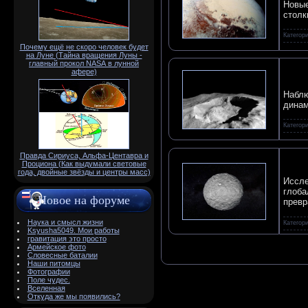
Новые
столк
Категор
Почему ещё не скоро человек будет
на Луне (Тайна вращения Луны -
главный прокол NАSА в лунной
афере)
Наблю
динам
Категор
Правда Сириуса, Альфа-Центавра и
Проциона (Как выдумали световые
года, двойные звёзды и центры масс)
Иссле
глоба
Новое на форуме
превр
Наука и смысл жизни
Категор
Ksyusha5049. Мои работы
гравитация это просто
Армейское фото
Словесные баталии
Наши питомцы
Фотографии
Поле чудес.
Вселенная
Откуда же мы появились?