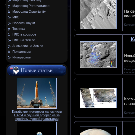
Марсоход Curiosity
Марсоход Perseverance
На св
Марсоход Opportunity
килом
МКС
Новости науки
Категор
Техника
НЛО в космосе
К
НЛО на Земле
Аномалии на Земле
Пришельцы
Новый
Интересное
вещес
Новые статьи
Категор
Косми
плане
Китайские инженеры напомнили
Категор
НАСА о "лунной афере" из-за
проблем лунной гравитации