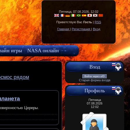
Пятница, 07.08.2026, 12:02
Приветствую Вас
Гость
|
RSS
Главная
|
Регистрация
|
Вход
лайн игры
NASA онлайн
Вход
осмос рядом
Войти через uID
Старая форма входа
Профиль
планета
Пятница
07.08.2026
12:02
поверхностью Цереры.