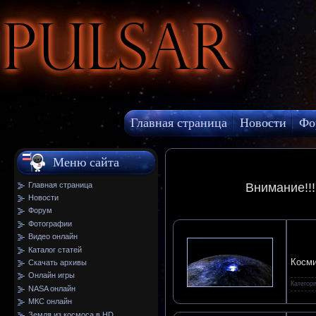
Pulsar
Главная страница
Новости
Фо
МКС онлайн
Меню сайта
Главная страница
Внимание!!
Новости
Форум
Фотографии
Видео онлайн
Каталог статей
Косми
Скачать архивы
Онлайн игры
Категор
NASA онлайн
МКС онлайн
Земля из космоса в HD