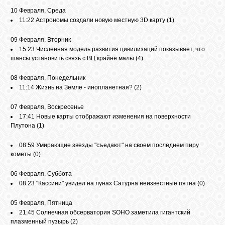
10 Февраля, Среда
11:22
Астрономы создали новую местную 3D карту
(1)
09 Февраля, Вторник
15:23
Численная модель развития цивилизаций показывает, что
шансы установить связь с ВЦ крайне малы
(4)
08 Февраля, Понедельник
11:14
Жизнь на Земле - инопланетная?
(2)
07 Февраля, Воскресенье
17:41
Новые карты отображают изменения на поверхности
Плутона
(1)
08:59
Умирающие звезды "съедают" на своем последнем пиру
кометы
(0)
06 Февраля, Суббота
08:23
"Кассини" увидел на лунах Сатурна неизвестные пятна
(0)
05 Февраля, Пятница
21:45
Солнечная обсерватория SOHO заметила гигантский
плазменный пузырь
(2)