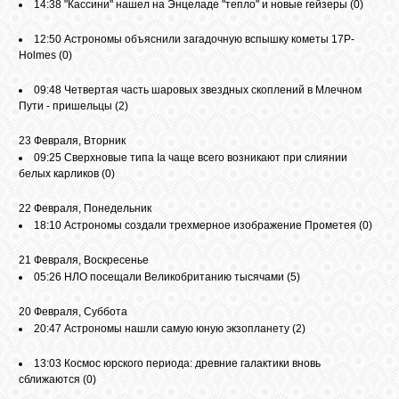
14:38
"Кассини" нашел на Энцеладе "тепло" и новые гейзеры
(0)
12:50
Астрономы объяснили загадочную вспышку кометы 17P-
СВЯЗЬ
Holmes
(0)
09:48
Четвертая часть шаровых звездных скоплений в Млечном
ВХОД
Пути - пришельцы
(2)
23 Февраля, Вторник
09:25
Сверхновые типа Ia чаще всего возникают при слиянии
RSS
белых карликов
(0)
22 Февраля, Понедельник
18:10
Астрономы создали трехмерное изображение Прометея
(0)
21 Февраля, Воскресенье
05:26
НЛО посещали Великобританию тысячами
(5)
20 Февраля, Суббота
20:47
Астрономы нашли самую юную экзопланету
(2)
13:03
Космос юрского периода: древние галактики вновь
сближаются
(0)