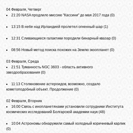
04 Февраля, Четверг
21:20
NASA продлило миссию "Кассини" до мая 2017 года
(0)
13:15
В небе над Ирландией пролетел огненный шар
(1)
12:31
Сливающиеся галактики породили бинарный квазар
(0)
08:56
Новый метод поиска похожих на Землю экзопланет
(0)
03 Февраля, Среда
21:51
Туманность NGC 3603 - область активного
звездообразования
(0)
11:13
Столкновение астероидов, возможно, создало
кометоподобный объект. Продолжение
(0)
02 Февраля, Вторник
16:00
Связь с инопланетянами установили сотрудники Института
космических исследований Болгарской академии наук
(48)
10:04
Астрономы обнаружили самый холодный коричневый карлик
(0)