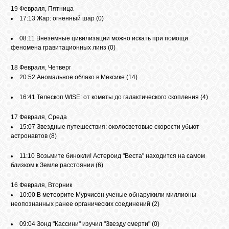
19 Февраля, Пятница
17:13
Жар: огненный шар
(0)
08:11
Внеземные цивилизации можно искать при помощи
феномена гравитационных линз
(0)
18 Февраля, Четверг
20:52
Аномальное облако в Мексике
(14)
16:41
Телескоп WISE: от кометы до галактического скопления
(4)
17 Февраля, Среда
15:07
Звездные путешествия: околосветовые скорости убьют
астронавтов
(8)
11:10
Возьмите бинокли! Астероид "Веста" находится на самом
близком к Земле расстоянии
(6)
16 Февраля, Вторник
10:00
В метеорите Мурчисон ученые обнаружили миллионы
неопознанных ранее органических соединений
(2)
09:04
Зонд "Кассини" изучил "Звезду смерти"
(0)