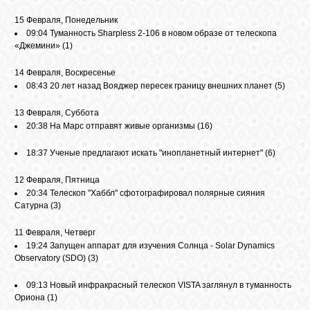
15 Февраля, Понедельник
09:04
Туманность Sharpless 2-106 в новом образе от телескопа
«Джемини»
(1)
14 Февраля, Воскресенье
08:43
20 лет назад Вояджер пересек границу внешних планет
(5)
13 Февраля, Суббота
20:38
На Марс отправят живые организмы
(16)
18:37
Ученые предлагают искать "инопланетный интернет"
(6)
12 Февраля, Пятница
20:34
Телескоп "Хаббл" сфотографировал полярные сияния
Сатурна
(3)
11 Февраля, Четверг
19:24
Запущен аппарат для изучения Солнца - Solar Dynamics
Observatory (SDO)
(3)
09:13
Новый инфракрасный телескоп VISTA заглянул в туманность
Ориона
(1)