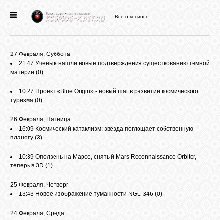
Все о космосе
ГЛАВНАЯ
27 Февраля, Суббота
НОВОСТИ
21:47
Ученые нашли новые подтверждения существованию темной
материи
(0)
ФОРУМ
10:27
Проект «Blue Origin» - новый шаг в развитии космического
туризма
(0)
26 Февраля, Пятница
СТАТЬИ
16:09
Космический катаклизм: звезда поглощает собственную
планету
(3)
ФАЙЛЫ
10:39
Оползень на Марсе, снятый Mars Reconnaissance Orbiter,
теперь в 3D
(1)
ВИДЕО
25 Февраля, Четверг
13:43
Новое изображение туманности NGC 346
(0)
ФОТО
24 Февраля, Среда