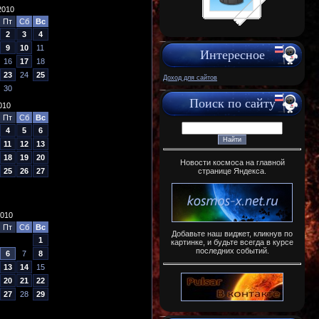
2010
Пт
Сб
Вс
2
3
4
9
10
11
Интересное
16
17
18
23
24
25
Доход для сайтов
30
Поиск по сайту
010
Пт
Сб
Вс
4
5
6
11
12
13
18
19
20
Новости космоса на главной
странице Яндекса.
25
26
27
2010
Пт
Сб
Вс
Добавьте наш виджет, кликнув по
1
картинке, и будьте всегда в курсе
последних событий.
6
7
8
13
14
15
20
21
22
27
28
29