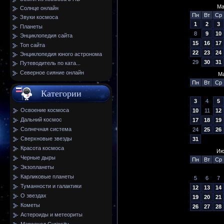
Ма
Солнце онлайн
Пн
Вт
Ср
Звуки космоса
1
2
3
Планеты
8
9
10
Энциклопедия сайта
15
16
17
Топ сайта
22
23
24
Энциклопедия юного астронома
29
30
31
Путеводитель по ката...
Северное сияние онлайн
Ма
Пн
Вт
Ср
Категории
3
4
5
Освоение космоса
10
11
12
Дальний космос
17
18
19
Солнечная система
24
25
26
Сверхновые звезды
31
Красота космоса
Ию
Черные дыры
Пн
Вт
Ср
Экзопланеты
Карликовые планеты
5
6
7
Туманности и галактики
12
13
14
О звездах
19
20
21
Кометы
26
27
28
Астероиды и метеориты