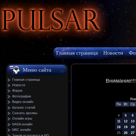
Pulsar
Главная страница
Новости
Фо
МКС онлайн
Меню сайта
Главная страница
Внимание!!
Новости
Форум
Фотографии
Янв
Видео онлайн
Пн
Вт
Ср
Каталог статей
Скачать архивы
4
5
6
Онлайн игры
11
12
13
NASA онлайн
18
19
20
МКС онлайн
25
26
27
Земля из космоса в HD