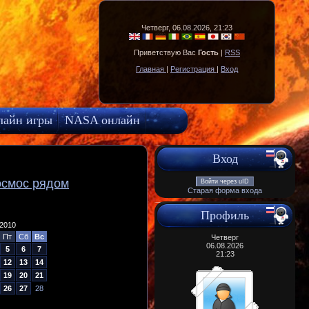
Четверг, 06.08.2026, 21:23
Приветствую Вас
Гость
|
RSS
Главная
|
Регистрация
|
Вход
лайн игры
NASA онлайн
Вход
осмос рядом
Войти через uID
Старая форма входа
Профиль
2010
Пт
Сб
Вс
Четверг
06.08.2026
5
6
7
21:23
12
13
14
19
20
21
26
27
28