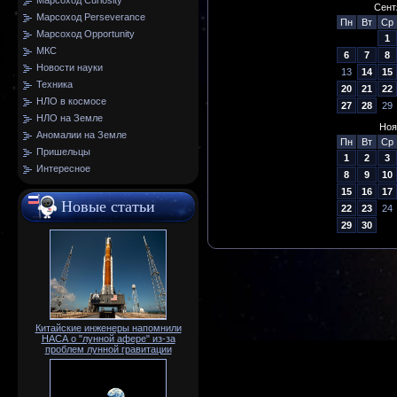
Марсоход Curiosity
Сент
Марсоход Perseverance
Пн
Вт
Ср
Марсоход Opportunity
1
МКС
6
7
8
Новости науки
13
14
15
Техника
20
21
22
НЛО в космосе
27
28
29
НЛО на Земле
Ноя
Аномалии на Земле
Пн
Вт
Ср
Пришельцы
1
2
3
Интересное
8
9
10
15
16
17
Новые статьи
22
23
24
29
30
Китайские инженеры напомнили
НАСА о "лунной афере" из-за
проблем лунной гравитации