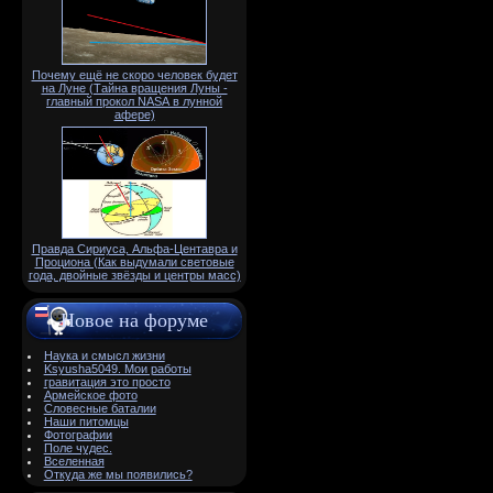
Почему ещё не скоро человек будет
на Луне (Тайна вращения Луны -
главный прокол NАSА в лунной
афере)
Правда Сириуса, Альфа-Центавра и
Проциона (Как выдумали световые
года, двойные звёзды и центры масс)
Новое на форуме
Наука и смысл жизни
Ksyusha5049. Мои работы
гравитация это просто
Армейское фото
Словесные баталии
Наши питомцы
Фотографии
Поле чудес.
Вселенная
Откуда же мы появились?