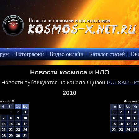
рум
Фотографии
Видео онлайн
Каталог статей
Он
Новости космоса и НЛО
! Новости публикуются на канале Я Дзен
PULSAR - к
2010
арь 2010
Февраль 
Чт
Пт
Сб
Вс
Пн
Вт
Ср
Чт
1
2
3
1
2
3
4
7
8
9
10
8
9
10
11
14
15
16
17
15
16
17
18
21
22
23
24
22
23
24
25
28
29
30
31