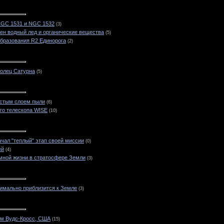
NGC 1531 и NGC 1532
(3)
ен водный лед и органические вещества
(5)
образования R2 Единорога
(2)
колец Сатурна
(5)
лстым слоем пыли
(6)
го телескопа WISE
(10)
чал "теплый" этап своей миссии
(0)
ей
(4)
мной жизни в стратосфере Земли
(3)
симально приблизится к Земле
(3)
ом Вудс-Кросс, США
(15)