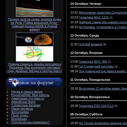
14 Октября, Четверг
13:51
Многоликая галактика Скульптор
10:53
Галактика NGC 1316
(2)
Почему ещё не скоро человек будет
10:18
Найдено самое массивное скопл
на Луне (Тайна вращения Луны -
главный прокол NАSА в лунной
09:15
Астрономы усомнились в сущест
афере)
13 Октября, Среда
11:42
Голубой мрамор
(9)
12 Октября, Вторник
13:00
Галактика NGC 406
(2)
Правда Сириуса, Альфа-Центавра и
11:58
Год Солнечной системы
(5)
Проциона (Как выдумали световые
года, двойные звёзды и центры масс)
08:24
Под поверхностью Марса может 
11 Октября, Понедельник
Новое на форуме
20:18
Во вторник 12 октября мимо Зем
Наука и смысл жизни
Ksyusha5049. Мои работы
10 Октября, Воскресенье
гравитация это просто
Армейское фото
Словесные баталии
20:28
Галактика ESO 510-G13
(5)
Наши питомцы
Фотографии
09 Октября, Суббота
Поле чудес.
Вселенная
Откуда же мы появились?
18:58
На Титане возможно наличие ор