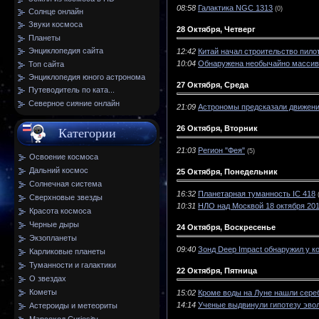
08:58
Галактика NGC 1313
(0)
Солнце онлайн
Звуки космоса
28 Октября, Четверг
Планеты
Энциклопедия сайта
12:42
Китай начал строительство пил
10:04
Обнаружена необычайно массивн
Топ сайта
Энциклопедия юного астронома
27 Октября, Среда
Путеводитель по ката...
Северное сияние онлайн
21:09
Астрономы предсказали движение
26 Октября, Вторник
Категории
21:03
Регион "Фея"
(5)
Освоение космоса
Дальний космос
25 Октября, Понедельник
Солнечная система
16:32
Планетарная туманность IC 418
Сверхновые звезды
10:31
НЛО над Москвой 18 октября 201
Красота космоса
Черные дыры
24 Октября, Воскресенье
Экзопланеты
09:40
Зонд Deep Impact обнаружил у 
Карликовые планеты
Туманности и галактики
22 Октября, Пятница
О звездах
Кометы
15:02
Кроме воды на Луне нашли сере
14:14
Ученые выдвинули гипотезу эво
Астероиды и метеориты