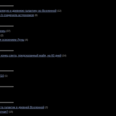
лекую и древнюю галактику во Вселенной
(12)
 b озадачила астрономов
(6)
онец
(37)
(2)
ся освоением Луны
(4)
конец света, предсказанный майя, на 60 дней
(14)
210
(1)
та галактик в древней Вселенной
(2)
атная?
(15)