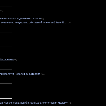
(5)
ение галактик в дальнем космосе
(1)
вовании потенциально обитаемой планеты Gliese 581g
(7)
быть жизнь
(9)
ли пролетит небольшой астероид
(11)
ганических соединений сложных биологических молекул
(5)