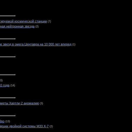
отируемой космической станции
(7)
ая нейтронная звезда
(2)
 звезд в омега Центавра на 10 000 лет вперед
(1)
(0)
0 года
(14)
кометы Хартли-2 аномалию
(3)
бро
(13)
люции двойной системы M33 X-7
(2)