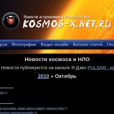
рум
Фотографии
Видео онлайн
Каталог статей
Он
Новости космоса и НЛО
! Новости публикуются на канале Я Дзен
PULSAR - к
2010
»
Октябрь
818
(4)
ая на Солнце, может иметь планету земного типа
(2)
тысяче «звездотрясений»
(0)