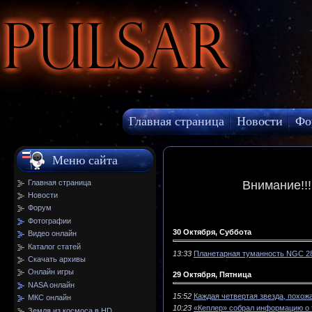
Pulsar
Главная страница
Новости
Фо
МКС онлайн
Меню сайта
Главная страница
Внимание!!
Новости
Форум
Фотографии
30 Октября, Суббота
Видео онлайн
Каталог статей
13:33
Планетарная туманность NGC 2
Скачать архивы
Онлайн игры
29 Октября, Пятница
NASA онлайн
15:52
Каждая четвертая звезда, похож
МКС онлайн
10:23
«Кеплер» собрал информацию о 
Земля из космоса в HD