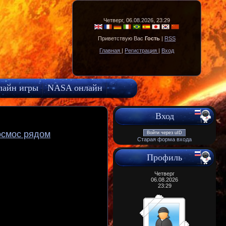
Четверг, 06.08.2026, 23:29
Приветствую Вас
Гость
|
RSS
Главная
|
Регистрация
|
Вход
лайн игры
NASA онлайн
Вход
осмос рядом
Войти через uID
Старая форма входа
Профиль
Четверг
06.08.2026
23:29