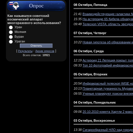
Опрос
08 Октября, Пятница
21:41
Взаимодействующие галактики 
Как назывался советский
15:35
На астероиде 65 Кибела обнаруж
космический аппарат
многоразового использования?
09:48
Телескоп VISTA: область звездо
Уран
Молния
07 Октября, Четверг
Буран
Ураган
10:22
Новая гипотеза об образовании 
[
·
]
06 Октября, Среда
Результаты
Архив опросов
Всего ответов:
10921
12:19
Астероид 21 Лютеция покрыт то
09:33
Топ 10 фотографий инфракрасно
05 Октября, Вторник
20:54
Инфракрасный телескоп WISE на
10:13
Планетарная туманность Мурав
09:55
Ученые планируют поиски внезе
04 Октября, Понедельник
09:06
20.10.2010 комета Хартли 2 мак
03 Октября, Воскресенье
13:38
Сигарообразный НЛО над город