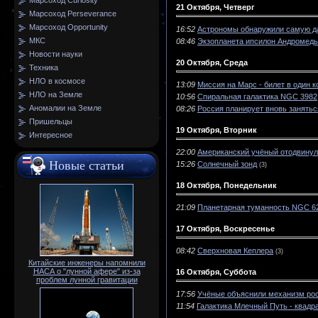
Марсоход Curiosity
21 Октября, Четверг
Марсоход Perseverance
Марсоход Opportunity
16:52
Астрономы обнаружили самую да
МКС
08:46
Экзопланета ипсилон Андромеды
Новости науки
20 Октября, Среда
Техника
НЛО в космосе
13:09
Миссия на Марс - билет в один к
НЛО на Земле
10:56
Спиральная галактика NGC 3982
Аномалии на Земле
08:26
Россия планирует вновь занять
Пришельцы
19 Октября, Вторник
Интересное
22:00
Американский учёный отодвинул 
Новые статьи
15:26
Солнечный зонд
(3)
18 Октября, Понедельник
21:09
Планетарная туманность NGC 6
17 Октября, Воскресенье
08:42
Сверхновая Кеплера
(3)
Китайские инженеры напомнили
НАСА о "лунной афере" из-за
16 Октября, Суббота
проблем лунной гравитации
17:56
Учёные объяснили механизм рос
11:54
Галактика Млечный Путь - квадр