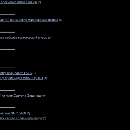
а проскочит мимо Солнца
(0)
аются на высоких марсианских ветрах
(0)
вые собрать космический мусор
(0)
ному баку ракеты SLS
(1)
нну происходят мини-взрывы
(1)
" на луне Сатурна Энцеладе
(0)
лактика NGC 5468
(0)
ях своего солнечного зонда
(0)