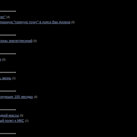
нег"
(4)
ронную "горячую точку" в поясе Ван Аллена
(0)
 зоны землетрясений
(0)
и
(0)
ь жизнь
(1)
знувших 100 звездах
(4)
рдной массы
(0)
ый полет к МКС
(1)