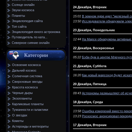
Солнце онлайн
24 Декабря, Вторник
Звуки космоса
Планеты
15:01
В земном ядре идет "железный с
Энциклопедия сайта
13:50
Исследователи обнаружили элект
Топ сайта
23 Декабря, Понедельник
Энциклопедия юного астронома
Путеводитель по ката...
12:44
На Марсе обнаружены активные
Северное сияние онлайн
22 Декабря, Воскресенье
Категории
05:22
Бэби-бум в центре Млечного пут
Освоение космоса
21 Декабря, Суббота
Дальний космос
16:20
Как новый марсоход будет искат
Солнечная система
Сверхновые звезды
20 Декабря, Пятница
Красота космоса
Черные дыры
09:43
Астрономы размышляют об исче
Экзопланеты
18 Декабря, Среда
Карликовые планеты
Туманности и галактики
13:58
Ошибка измерений вместо реко
О звездах
13:23
Роскосмос анонсировал рекордн
Кометы
17 Декабря, Вторник
Астероиды и метеориты