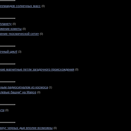
иллиардов солнечных масс
(0)
 планету
(0)
ржение кометы
(0)
ение «космической сети»
(0)
ечный цикл!
(3)
ские магнитные петли загадочного происхождения
(0)
ным радиосигналом из космоса
(1)
ылевые башни" на Марсе
(0)
ути
(0)
округ черных дыр вполне возможны
(0)