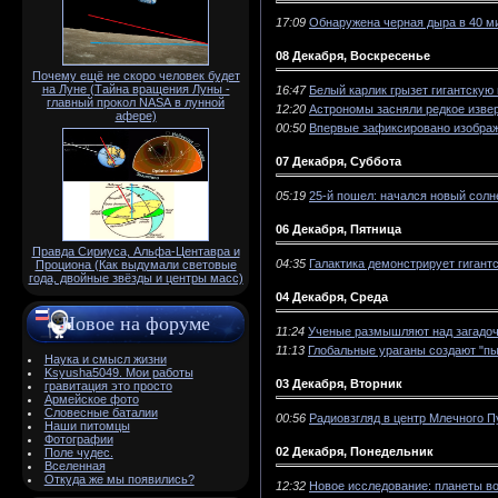
17:09
Обнаружена черная дыра в 40 м
08 Декабря, Воскресенье
Почему ещё не скоро человек будет
на Луне (Тайна вращения Луны -
16:47
Белый карлик грызет гигантскую
главный прокол NАSА в лунной
12:20
Астрономы засняли редкое изве
афере)
00:50
Впервые зафиксировано изображ
07 Декабря, Суббота
05:19
25-й пошел: начался новый солн
06 Декабря, Пятница
Правда Сириуса, Альфа-Центавра и
04:35
Галактика демонстрирует гигант
Проциона (Как выдумали световые
года, двойные звёзды и центры масс)
04 Декабря, Среда
Новое на форуме
11:24
Ученые размышляют над загадоч
11:13
Глобальные ураганы создают "п
Наука и смысл жизни
Ksyusha5049. Мои работы
03 Декабря, Вторник
гравитация это просто
Армейское фото
Словесные баталии
00:56
Радиовзгляд в центр Млечного П
Наши питомцы
Фотографии
02 Декабря, Понедельник
Поле чудес.
Вселенная
Откуда же мы появились?
12:32
Новое исследование: планеты в