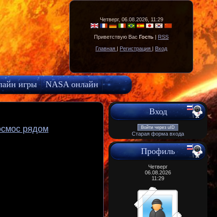
Четверг, 06.08.2026, 11:29
Приветствую Вас
Гость
|
RSS
Главная
|
Регистрация
|
Вход
лайн игры
NASA онлайн
Вход
осмос рядом
Войти через uID
Старая форма входа
Профиль
Четверг
06.08.2026
11:29