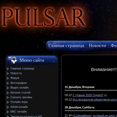
Pulsar
Главная страница
Новости
Фо
МКС онлайн
Меню сайта
Главная страница
Внимание!!
Новости
Форум
Фотографии
31 Декабря, Вторник
Видео онлайн
Каталог статей
05:22
С Новым 2020 Годом!!!
(2)
Скачать архивы
05:12
Исследователи обнаружили шест
Онлайн игры
NASA онлайн
28 Декабря, Суббота
МКС онлайн
11:34
«Старлайнер», который не смог.
Земля из космоса в HD