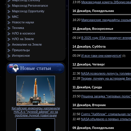
Марсоход Curiosity
13:05
Межзвездная комета 2l/Борисов
Марсоход Perseverance
16 Декабря, Понедельник
Марсоход Opportunity
МКС
16:20
Марсианские ландшафты сказыв
Новости науки
Техника
15 Декабря, Воскресенье
НЛО в космосе
05:14
В 2025 году ESA планирует впер
НЛО на Земле
Аномалии на Земле
14 Декабря, Суббота
Пришельцы
05:04
И все-таки они комкуются!
Интересное
(0)
12 Декабря, Четверг
Новые статьи
11:36
NASA позволило лопнуть топлив
11:28
Теории, почему на астероиде Бе
11 Декабря, Среда
15:50
Решена загадка "тигровых полос
10 Декабря, Вторник
Китайские инженеры напомнили
НАСА о "лунной афере" из-за
11:56
Снято "Хабблом": спиральная га
проблем лунной гравитации
11:48
NASA объявило о первых открыти
09 Декабря, Понедельник