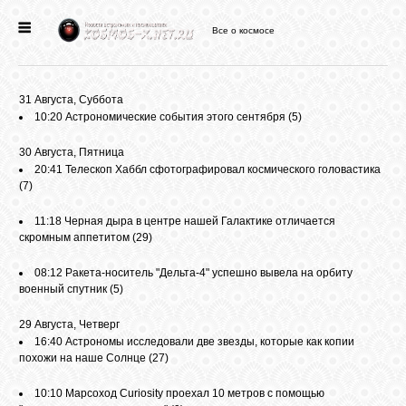
Все о космосе
ГЛАВНАЯ
31 Августа, Суббота
НОВОСТИ
10:20
Астрономические события этого сентября
(5)
30 Августа, Пятница
ФОРУМ
20:41
Телескоп Хаббл сфотографировал космического головастика
(7)
СТАТЬИ
11:18
Черная дыра в центре нашей Галактике отличается
скромным аппетитом
(29)
08:12
Ракета-носитель "Дельта-4" успешно вывела на орбиту
ФАЙЛЫ
военный спутник
(5)
29 Августа, Четверг
ВИДЕО
16:40
Астрономы исследовали две звезды, которые как копии
похожи на наше Солнце
(27)
ФОТО
10:10
Марсоход Curiosity проехал 10 метров с помощью