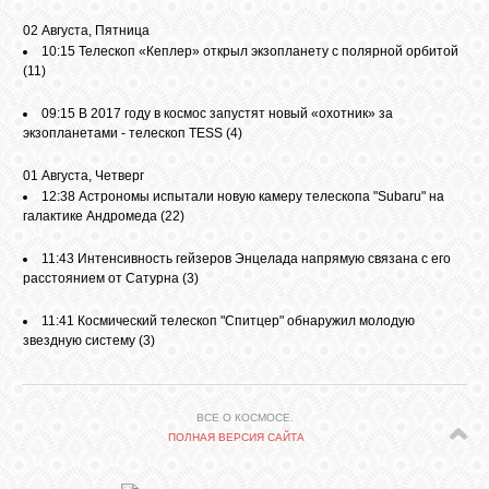
02 Августа, Пятница
10:15
Телескоп «Кеплер» открыл экзопланету с полярной орбитой
(11)
09:15
В 2017 году в космос запустят новый «охотник» за
экзопланетами - телескоп TESS
(4)
01 Августа, Четверг
12:38
Астрономы испытали новую камеру телескопа "Subaru" на
галактике Андромеда
(22)
11:43
Интенсивность гейзеров Энцелада напрямую связана с его
расстоянием от Сатурна
(3)
11:41
Космический телескоп "Спитцер" обнаружил молодую
звездную систему
(3)
ВСЕ О КОСМОСЕ.
ПОЛНАЯ ВЕРСИЯ САЙТА