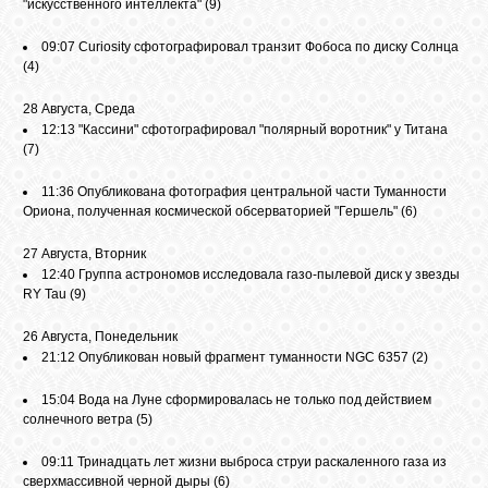
"искусственного интеллекта"
(9)
09:07
Curiosity сфотографировал транзит Фобоса по диску Солнца
СВЯЗЬ
(4)
28 Августа, Среда
ВХОД
12:13
"Кассини" сфотографировал "полярный воротник" у Титана
(7)
11:36
Опубликована фотография центральной части Туманности
RSS
Ориона, полученная космической обсерваторией "Гершель"
(6)
27 Августа, Вторник
12:40
Группа астрономов исследовала газо-пылевой диск у звезды
RY Tau
(9)
26 Августа, Понедельник
21:12
Опубликован новый фрагмент туманности NGC 6357
(2)
15:04
Вода на Луне сформировалась не только под действием
солнечного ветра
(5)
09:11
Тринадцать лет жизни выброса струи раскаленного газа из
сверхмассивной черной дыры
(6)