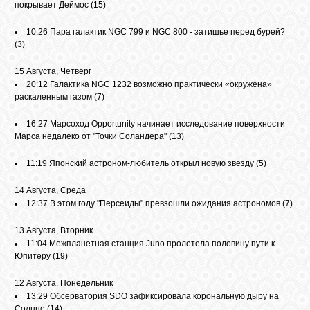
покрывает Деймос
(15)
10:26
Пара галактик NGC 799 и NGC 800 - затишье перед бурей?
(3)
15 Августа, Четверг
20:12
Галактика NGC 1232 возможно практически «окружена»
раскаленным газом
(7)
16:27
Марсоход Opportunity начинает исследование поверхности
Марса недалеко от "Точки Соландера"
(13)
11:19
Японский астроном-любитель открыл новую звезду
(5)
14 Августа, Среда
12:37
В этом году "Персеиды" превзошли ожидания астрономов
(7)
13 Августа, Вторник
11:04
Межпланетная станция Juno пролетела половину пути к
Юпитеру
(19)
12 Августа, Понедельник
13:29
Обсерватория SDO зафиксировала корональную дыру на
Солнце
(14)