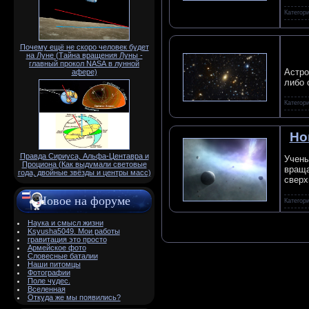
Категор
Почему ещё не скоро человек будет
на Луне (Тайна вращения Луны -
главный прокол NАSА в лунной
Астро
афере)
либо 
Категор
Но
Правда Сириуса, Альфа-Центавра и
Учены
Проциона (Как выдумали световые
враща
года, двойные звёзды и центры масс)
сверх
Новое на форуме
Категор
Наука и смысл жизни
Ksyusha5049. Мои работы
гравитация это просто
Армейское фото
Словесные баталии
Наши питомцы
Фотографии
Поле чудес.
Вселенная
Откуда же мы появились?