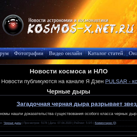
рум
Фотографии
Видео онлайн
Каталог статей
Он
Новости космоса и НЛО
! Новости публикуются на канале Я Дзен
PULSAR - к
Черные дыры
Загадочная черная дыра разрывает звез
номы нашли доказательства существования особого класса черных дыр
ия:
Черные дыры
| Просмотров: 5178 | Дата:
07.04.2020
| Рейтинг: 5.0/5 |
Комментарии (0)