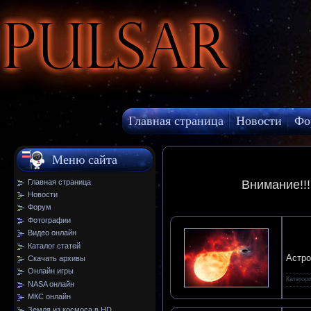
Pulsar
Главная страница
Новости
Фо
МКС онлайн
Меню сайта
Главная страница
Внимание!!
Новости
Форум
Фотографии
Видео онлайн
Каталог статей
Астро
Скачать архивы
Онлайн игры
Категор
NASA онлайн
МКС онлайн
Земля из космоса в HD