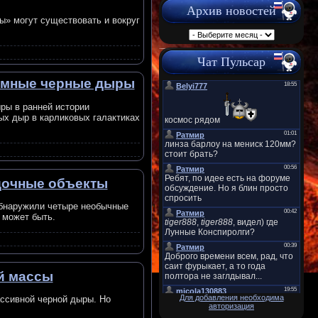
Архив новостей
ы» могут существовать и вокруг
Чат Пульсар
ромные черные дыры
ры в ранней истории
ых дыр в карликовых галактиках
адочные объекты
обнаружили четыре необычные
 может быть.
й массы
Для добавления необходима
ссивной черной дыры. Но
авторизация