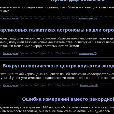
ьтаты нового исследования показали, что «благоприятные для жизни зон
х дыр.
ия:
Черные дыры
| Просмотров: 2974 | Дата:
06.02.2020
| Рейтинг: 5.0/4 |
Комментарии (1)
карликовых галактиках астрономы нашли ог
номы, ищущие механизмы, которые образовывали массивные черные ды
нной, получили важные новые доказательства, обнаружив 13 таких черн
сстоянии менее миллиарда световых лет от Земли.
ия:
Черные дыры
| Просмотров: 2670 | Дата:
31.01.2020
| Рейтинг: 5.0/6 |
Комментарии (0)
Вокруг галактического центра кружатся заг
бите гигантской черной дыры в центре нашей галактики исследователи 
туры. И у них уже имеется предположение относительно того, что же это
ия:
Черные дыры
| Просмотров: 6003 | Дата:
25.01.2020
| Рейтинг: 4.5/10 |
Комментарии (1)
Ошибка измерений вместо рекордно
едели назад все мировые СМИ писали об открытии невероятной сверхма
ь выяснилось: вероятно, она все же значительно легче, чем думалось.