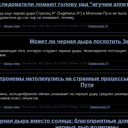
следователи ломают голову над "жгучим аппе
да еще черная дыра Стрелец А* (Sagittarius A*) в Млечном Пути не была 
дователи до сих пор не понимают, почему.
ия:
Черные дыры
| Просмотров: 3453 | Дата:
11.03.2020
| Рейтинг: 5.0/4 |
Комментарии (0)
Может ли черная дыра поглотить 
ывающая тяга, которую создают черные дыры, безвозвратно поглощает в
вие...
ия:
Черные дыры
| Просмотров: 3673 | Дата:
01.03.2020
| Рейтинг: 4.3/6 |
Комментарии (0)
трономы натолкнулись на странные процессы
Пути
жно, кольцеобразное облако указывает на черную дыру средних размер
номов класс объектов.
ия:
Черные дыры
| Просмотров: 7529 | Дата:
26.02.2020
| Рейтинг: 4.9/10 |
Комментарии (0)
рная дыра вместо солнца: благоприятные для
черных дыр возможны