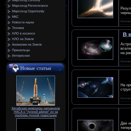
Марсоход Curiosity
Марсоход Perseverance
Резул
Марсоход Opportunity
черны
МКС
Категор
Новости науки
Техника
В 
НЛО в космосе
НЛО на Земле
Астро
Аномалии на Земле
вселе
Пришельцы
на ра
Интересное
Категор
Новые статьи
На ор
струк
Категор
Китайские инженеры напомнили
НАСА о "лунной афере" из-за
проблем лунной гравитации
Две н
тепер