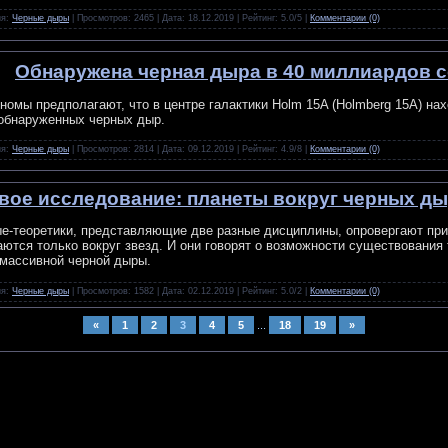
ия:
Черные дыры
| Просмотров: 2465 | Дата:
18.12.2019
| Рейтинг: 5.0/5 |
Комментарии (0)
Обнаружена черная дыра в 40 миллиардов 
номы предполагают, что в центре галактики Holm 15A (Holmberg 15А) нах
обнаруженных черных дыр.
ия:
Черные дыры
| Просмотров: 2814 | Дата:
09.12.2019
| Рейтинг: 4.9/8 |
Комментарии (0)
вое исследование: планеты вокруг черных д
е-теоретики, представляющие две разные дисциплины, опровергают при
ются только вокруг звезд. И они говорят о возможности существования
массивной черной дыры.
ия:
Черные дыры
| Просмотров: 1582 | Дата:
02.12.2019
| Рейтинг: 5.0/2 |
Комментарии (0)
«
1
2
3
4
5
...
18
19
»