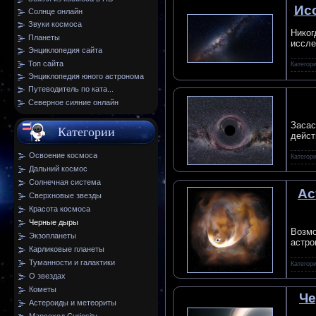
Ис
Солнце онлайн
Звуки космоса
Никог
Планеты
иссле
Энциклопедия сайта
Топ сайта
Категор
Энциклопедия юного астронома
Путеводитель по ката...
Северное сияние онлайн
Засас
Категории
дейст
Освоение космоса
Категор
Дальний космос
Солнечная система
Ас
Сверхновые звезды
Красота космоса
Черные дыры
Возмо
Экзопланеты
астро
Карликовые планеты
Туманности и галактики
Категор
О звездах
Кометы
Че
Астероиды и метеориты