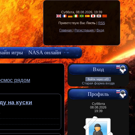
Суббота, 08.08.2026, 19:39
Приветствую Вас
Гость
|
RSS
Главная
|
Регистрация
|
Вход
лайн игры
NASA онлайн
Вход
осмос рядом
Войти через uID
Старая форма входа
Профиль
ду на куски
Суббота
08.08.2026
19:39
.