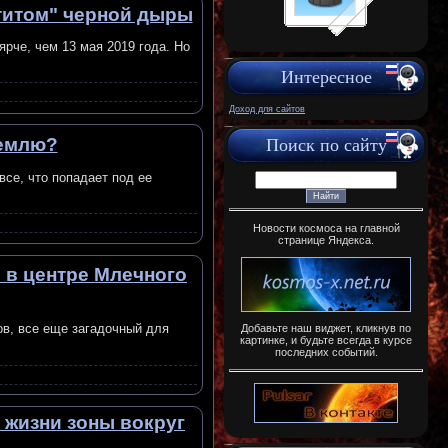
титом" черной дыры
ярче, чем 13 мая 2019 года. Но
Интересное
Доход для сайтов
Землю?
Поиск по сайту
се, что попадает под ее
Новости космоса на главной
странице Яндекса.
 в центре Млечного
ов, все еще загадочный для
Добавьте наш виджет, кликнув по
картинке, и будьте всегда в курсе
последних событий.
 жизни зоны вокруг