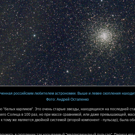
лученная российским любителем астрономии. Выше и левее скопления находи
Фото: Андрей Остапенко
 "белых карликов". Это очень старые звезды, находящихся на последней ст
его Солнца в 100 раз, но при массе сравнимой, или даже превышающей, масс
я к тому же является двойной системой (второй компонент - пульсар), была о
наружить в скоплении так называемый "миллисекундный пульсар". Период его