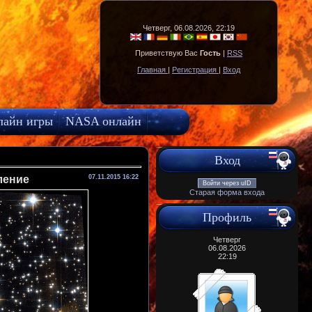
Четверг, 06.08.2026, 22:19
Приветствую Вас
Гость
|
RSS
Главная
|
Регистрация
|
Вход
лайн игры
NASA онлайн
Вход
ление
07.11.2015 16:22
Войти через uID
Старая форма входа
Профиль
Четверг
06.08.2026
22:19