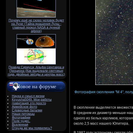
Почему ещё не скоро человек будет
на Луне (Тайна вращения Луны -
главный прокол NАSА в лунной
афере)
Правда Сириуса, Альфа-Центавра и
Проциона (Как выдумали световые
года, двойные звёзды и центры масс)
Новое на форуме
Фотография скопления "М 4", по
Наука и смысл жизни
Ksyusha5049. Мои работы
гравитация это просто
Армейское фото
В скоплении выделяется множество
Словесные баталии
В среднем их диаметр меньше наш
Наши питомцы
Фотографии
одного из белых карликов, котора
Поле чудес.
около 2,5 масс нашего Юпитера.
Вселенная
Откуда же мы появились?
В 1987 году астрономы смогли об