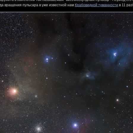
да вращения пульсара в уже известной нам
Крабовидной туманности
в 11 раз