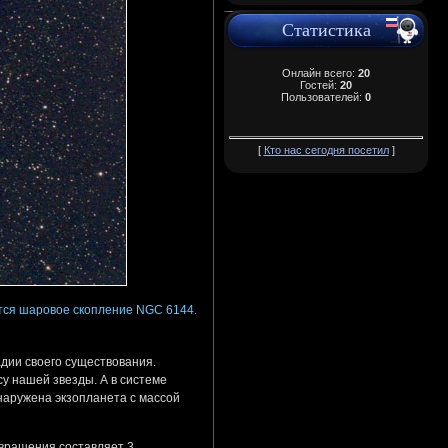
Статистика
Онлайн всего:
20
Гостей:
20
Пользователей:
0
[
Кто нас сегодня посетил
]
тся шаровое скопление NGC 6144.
адии своего существования.
у нашей звезды. А в системе
бнаружена экзопланета с массой
 вращения составляет 3