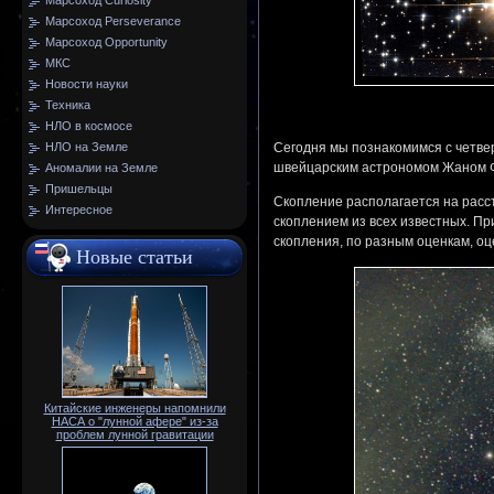
Марсоход Curiosity
Марсоход Perseverance
Марсоход Opportunity
МКС
Новости науки
Техника
НЛО в космосе
Сегодня мы познакомимся с четве
НЛО на Земле
швейцарским астрономом Жаном Фил
Аномалии на Земле
Пришельцы
Скопление располагается на расст
Интересное
скоплением из всех известных. Пр
скопления, по разным оценкам, оце
Новые статьи
Китайские инженеры напомнили
НАСА о "лунной афере" из-за
проблем лунной гравитации