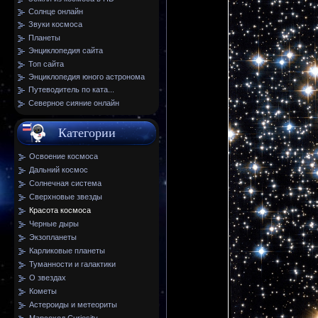
Солнце онлайн
Звуки космоса
Планеты
Энциклопедия сайта
Топ сайта
Энциклопедия юного астронома
Путеводитель по ката...
Северное сияние онлайн
Категории
Освоение космоса
Дальний космос
Солнечная система
Сверхновые звезды
Красота космоса
Черные дыры
Экзопланеты
Карликовые планеты
Туманности и галактики
О звездах
Кометы
Астероиды и метеориты