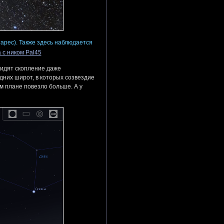
тарес). Также здесь наблюдается
 с ником Pal45
видят скопление даже
дних широт, в которых созвездие
м плане повезло больше. А у