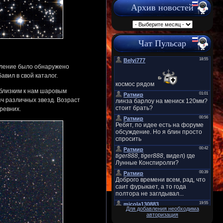
Архив новостей
Чат Пульсар
опление было обнаружено
вил в свой каталог.
 близким к нам шаровым
яч различных звезд. Возраст
ревних.
Для добавления необходима
авторизация