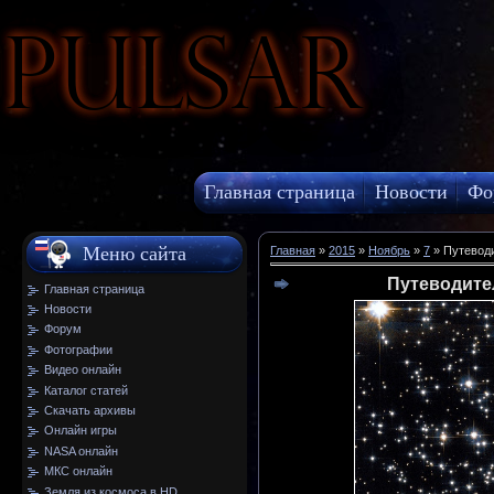
Pulsar
Главная страница
Новости
Фо
МКС онлайн
Меню сайта
Главная
»
2015
»
Ноябрь
»
7
» Путеводи
Путеводите
Главная страница
Новости
Форум
Фотографии
Видео онлайн
Каталог статей
Скачать архивы
Онлайн игры
NASA онлайн
МКС онлайн
Земля из космоса в HD