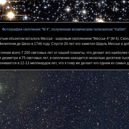
Фотография скопления "М 4", полученная космическим телескопом "Хаббл".
ртым объектом каталога Мессье - шаровым скоплением "Мессье 4" (М 4). Ск
иппом де Шезо в 1746 году. Спустя 20 лет его заметил Шарль Мессье и доба
оянии всего 7 200 световых лет от нашей планеты, что делает его наиболее
и диаметре в 75 световых лет, в скоплении находится несколько десятков тыс
нивается в 12-13 миллиардов лет, что к тому же делает его одним из самых д