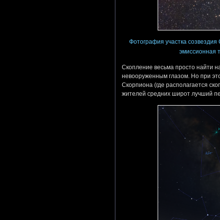
Фотография участка созвездия С
эмиссионная т
Скопление весьма просто найти н
невооруженным глазом. Но при эт
Скорпиона (где располагается ск
жителей средних широт лучший пе