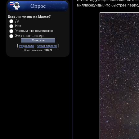
Опрос
миллисекунды, что быстрее перио
Есть ли жизнь на Марсе?
Да
Нет
Ученым это неизвестно
Жизнь есть везде
[
·
]
Результаты
Архив опросов
Всего ответов:
11609