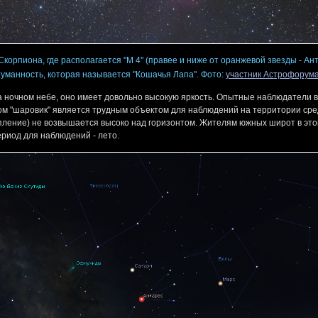
корпиона, где располагается "М 4" (правее и ниже от оранжевой звезды - Ан
уманность, которая называется "Кошачья Лапа". Фото:
участник Астрофорума
а ночном небе, оно имеет довольно высокую яркость. Опытные наблюдатели 
ом "шаровик" является трудным объектом для наблюдений на территории сре
опление) не возвышается высоко над горизонтом. Жителям южных широт в это
риод для наблюдений - лето.