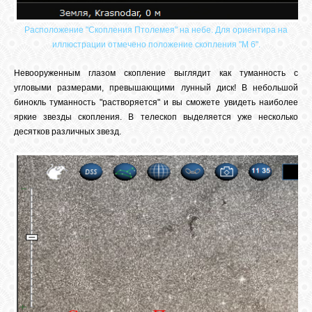
Расположение "Скопления Птолемея" на небе. Для ориентира на
иллюстрации отмечено положение скопления "М 6".
Невооруженным глазом скопление выглядит как туманность с
угловыми размерами, превышающими лунный диск! В небольшой
бинокль туманность "растворяется" и вы сможете увидеть наиболее
яркие звезды скопления. В телескоп выделяется уже несколько
десятков различных звезд.