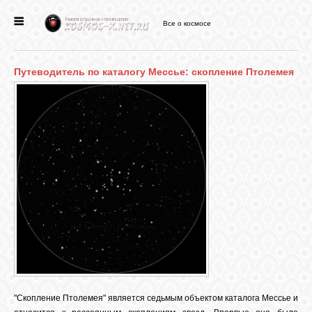
Все о космосе
ГЛАВНАЯ
Путеводитель по каталогу Мессье: скопление Птолемея
НОВОСТИ
ФОРУМ
СТАТЬИ
ФАЙЛЫ
ВИДЕО
"Скопление Птолемея" является седьмым объектом каталога Мессье и
ФОТО