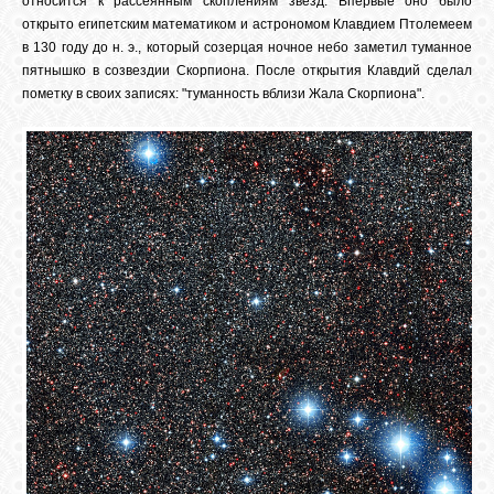
относится к рассеянным скоплениям звезд. Впервые оно было
открыто египетским математиком и астрономом Клавдием Птолемеем
в 130 году до н. э., который созерцая ночное небо заметил туманное
СВЯЗЬ
пятнышко в созвездии Скорпиона. После открытия Клавдий сделал
пометку в своих записях: "туманность вблизи Жала Скорпиона".
ВХОД
RSS