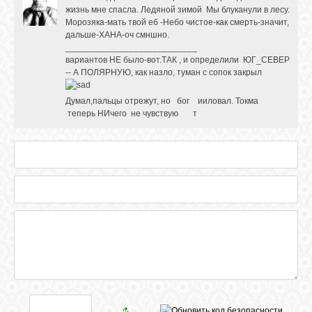
жизнь мне спасла. Ледяной зимой Мы блуканули в лесу.
Морозяка-мать твой еб -Небо чистое-как смерть-значит,
дальше-ХАНА-оч смншно.
___________________________
вариантов НЕ было-вот.ТАК , и определили ЮГ_СЕВЕР
-- А ПОЛЯРНУЮ, как назло, туман с сопок закрыл
Думал,пальцы отрежут, но бог ииловал. Токма
теперь НИчего не чувствую т