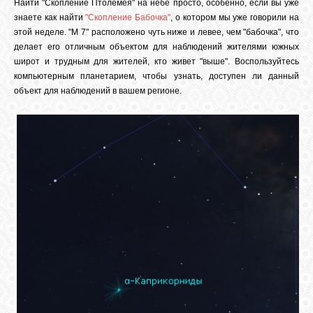
Найти "Скопление Птолемея" на небе просто, особенно, если вы уже
знаете как найти
"Скопление Бабочка"
, о котором мы уже говорили на
этой неделе. "М 7" расположено чуть ниже и левее, чем "бабочка", что
делает его отличным объектом для наблюдений жителями южных
широт и трудным для жителей, кто живет "выше". Воспользуйтесь
компьютерным планетарием, чтобы узнать, доступен ли данный
объект для наблюдений в вашем регионе.