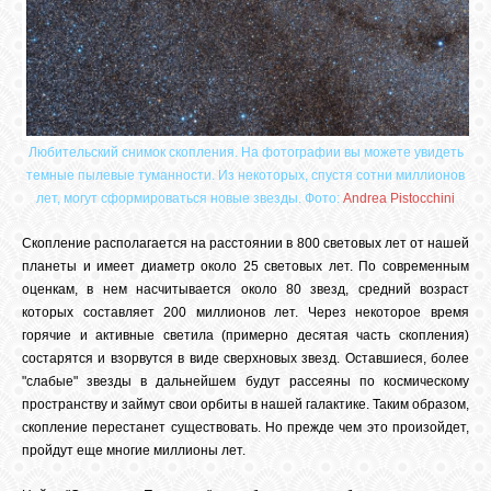
Любительский снимок скопления. На фотографии вы можете увидеть
темные пылевые туманности. Из некоторых, спустя сотни миллионов
лет, могут сформироваться новые звезды. Фото:
Andrea Pistocchini
Скопление располагается на расстоянии в 800 световых лет от нашей
планеты и имеет диаметр около 25 световых лет. По современным
оценкам, в нем насчитывается около 80 звезд, средний возраст
которых составляет 200 миллионов лет. Через некоторое время
горячие и активные светила (примерно десятая часть скопления)
состарятся и взорвутся в виде сверхновых звезд. Оставшиеся, более
"слабые" звезды в дальнейшем будут рассеяны по космическому
пространству и займут свои орбиты в нашей галактике. Таким образом,
скопление перестанет существовать. Но прежде чем это произойдет,
пройдут еще многие миллионы лет.