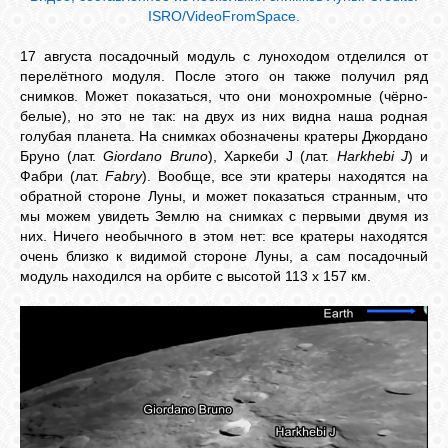
ISRO/VideoFromSpace.
17 августа посадочный модуль с луноходом отделился от
перелётного модуля. После этого он также получил ряд
снимков. Может показаться, что они монохромные (чёрно-
белые), но это не так: на двух из них видна наша родная
голубая планета. На снимках обозначены кратеры Джордано
Бруно (лат.
Giordano Bruno
), Харкеби J (лат.
Harkhebi J
) и
Фабри (лат.
Fabry
). Вообще, все эти кратеры находятся на
обратной стороне Луны, и может показаться странным, что
мы можем увидеть Землю на снимках с первыми двумя из
них. Ничего необычного в этом нет: все кратеры находятся
очень близко к видимой стороне Луны, а сам посадочный
модуль находился на орбите с высотой 113 x 157 км.