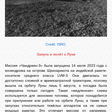
Credit: ISRO.
Запуск и полёт к Луне
Миссия «Чандраян-3» была запущена 14 июля 2023 года с
космодрома на острове Шрихарикота на индийской ракете-
носителе среднего класса LVM-3. Она двигалась по
достаточно сложной и времязатратной траектории, поэтому
вышла на орбиту Луны лишь 5 августа, а посадка была
совершена только сегодня. Такая «медленная» схема
используется для экономии топлива, которое понадобится
при прилунении или работе на орбите Луны, а также при
запусках относительно тяжёлых аппаратов на не самых
мощных ракетах. Это отличает миссию от, например,