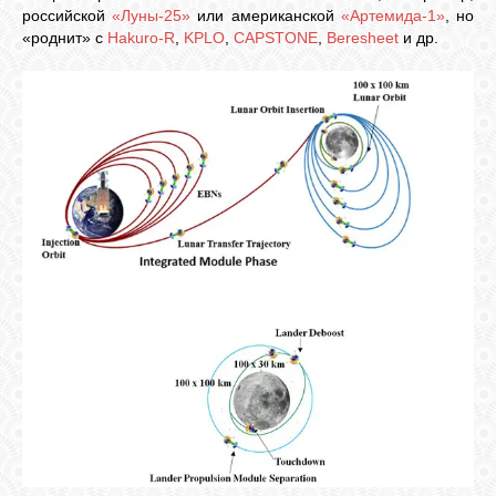
российской
«Луны-25»
или американской
«Артемида-1»
, но
«роднит» с
Hakuro-R
,
KPLO
,
CAPSTONE
,
Beresheet
и др.