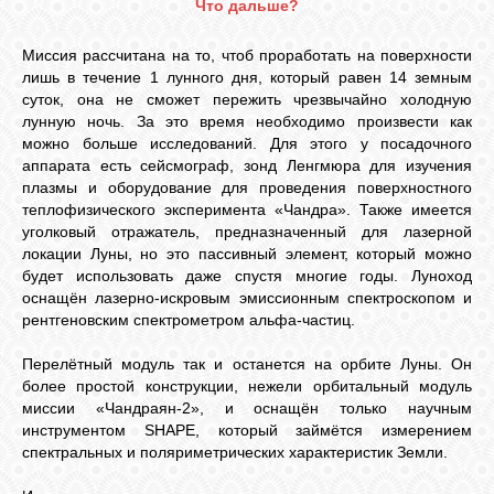
Что дальше?
Миссия рассчитана на то, чтоб проработать на поверхности
лишь в течение 1 лунного дня, который равен 14 земным
суток, она не сможет пережить чрезвычайно холодную
лунную ночь. За это время необходимо произвести как
можно больше исследований. Для этого у посадочного
аппарата есть сейсмограф, зонд Ленгмюра для изучения
плазмы и оборудование для проведения поверхностного
теплофизического эксперимента «Чандра». Также имеется
уголковый отражатель, предназначенный для лазерной
локации Луны, но это пассивный элемент, который можно
будет использовать даже спустя многие годы. Луноход
оснащён лазерно-искровым эмиссионным спектроскопом и
рентгеновским спектрометром альфа-частиц.
Перелётный модуль так и останется на орбите Луны. Он
более простой конструкции, нежели орбитальный модуль
миссии «Чандраян-2», и оснащён только научным
инструментом SHAPE, который займётся измерением
спектральных и поляриметрических характеристик Земли.