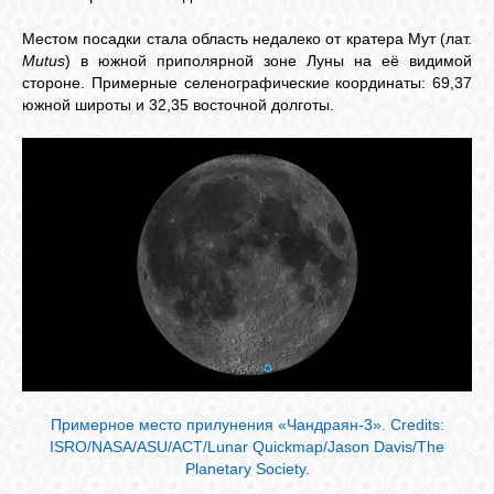
Местом посадки стала область недалеко от кратера Мут (лат.
Mutus
) в южной приполярной зоне Луны на её видимой
стороне. Примерные селенографические координаты: 69,37
южной широты и 32,35 восточной долготы.
Примерное место прилунения «Чандраян-3». Credits:
ISRO/NASA/ASU/ACT/Lunar Quickmap/Jason Davis/The
Planetary Society.