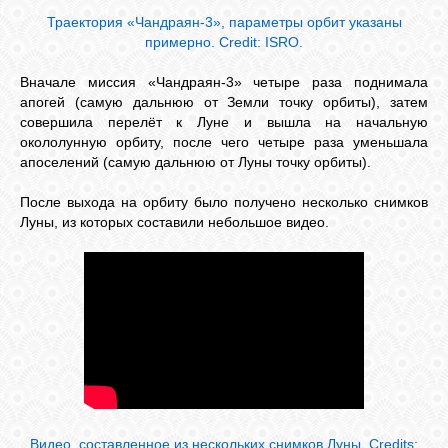
Траектория «Чандраян-3», параметры орбит указаны
примерно. Credit: ISRO.
Вначале миссия «Чандраян-3» четыре раза поднимала
апогей (самую дальнюю от Земли точку орбиты), затем
совершила перелёт к Луне и вышла на начальную
окололунную орбиту, после чего четыре раза уменьшала
апоселений (самую дальнюю от Луны точку орбиты).
После выхода на орбиту было получено несколько снимков
Луны, из которых составили небольшое видео.
Видео, составленное из нескольких снимков Луны.
Credits: