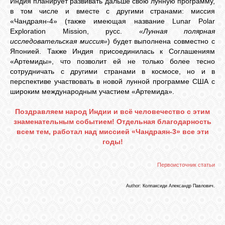
Индия планирует развивать дальше свою лунную программу,
в том числе и вместе с другими странами: миссия
«Чандраян-4» (также имеющая название Lunar Polar
Exploration Mission, русс.
«Лунная полярная
исследовательская миссия»
) будет выполнена совместно с
Японией. Также Индия присоединилась к Соглашениям
«Артемиды», что позволит ей не только более тесно
сотрудничать с другими странами в космосе, но и в
перспективе участвовать в новой лунной программе США с
широким международным участием «Артемида».
Поздравляем народ Индии и всё человечество с этим
знаменательным событием! Отдельная благодарность
всем тем, работал над миссией «Чандраян-3» все эти
годы!
Первоисточник статьи
Author: Колпаксиди Александр Павлович.