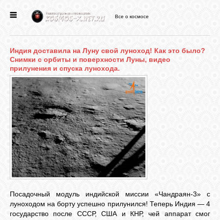
Все о космосе
ГЛАВНАЯ
Индия доставила на Луну свой луноход! Как это было?
НОВОСТИ
Снимки с орбиты и поверхности Луны, видео
прилунения и спуска лунохода.
ФОРУМ
СТАТЬИ
ФАЙЛЫ
ВИДЕО
Посадочный модуль индийской миссии «Чандраян-3» с
луноходом на борту успешно прилунился! Теперь Индия — 4
ФОТО
государство после СССР, США и КНР, чей аппарат смог