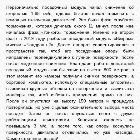
Первоначально посадочный модуль начал снижение со
скоростью 1,68 км/с, однако быстро начал тормозить с
помощью включения двигателей. Это была фаза «грубого»
торможения, которая длилась около 11 минут, после неё
началась фаза «тонкого» торможения. Именно на второй
фазе в 2019 году разбился посадочный модуль «Викрам»
миссии «Чандраян-2». Далее аппарат сориентировался в
пространстве так, чтоб его посадочные опоры были
направлены перпендикулярно к лунной поверхности, после
начал медленное снижение. Благодаря работе двигателей
посадочный модуль как бы завис на высоте 800 метров: в
этот момент его камеры получали снимки поверхности, а
бортовой компьютер, использую специальные алгоритмы,
выискивал крупные объекты на поверхности и высчитывал
манёвры так, чтоб избежать прилунения прямо на них.
После он опустился на высоту 150 метров и процедура
повторилась, но уже с целью окончательного выбора места
посадки. Затем он начал опускаться всего с двумя
работающими двигателями. Конечная скорость не
превышала 3 м/с, а после того, как опоры коснулись
поверхности, двигатели отключились, но уже навсегда.
Самое страшное позади!