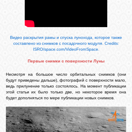
Видео раскрытия рамы и спуска лунохода, которое также
составлено из снимков с посадочного модуля. Credits:
ISRO/space.com/VideoFromSpace.
Первые снимки с поверхности Луны
Несмотря на большое число орбитальных снимков (они
будут приведены дальше), фотографий с поверхности мало,
ведь прилунение только состоялось. На момент публикации
этой статьи их было только две, но некоторое время она
будет дополняться по мере публикации новых снимков.