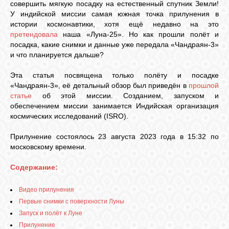
совершить мягкую посадку на естественный спутник Земли!
У индийской миссии самая южная точка прилунения в
истории космонавтики, хотя ещё недавно на это
СВЯЗЬ
претендовала
наша «Луна-25». Но как прошли полёт и
посадка, какие снимки и данные уже передала «Чандраян-3»
и что планируется дальше?
ВХОД
Эта статья посвящена только полёту и посадке
«Чандраян-3», её детальный обзор был приведён в
прошлой
статье
об этой миссии. Созданием, запуском и
RSS
обеспечением миссии занимается Индийская организация
космических исследований (ISRO).
Прилунение состоялось 23 августа 2023 года в 15:32 по
московскому времени.
Содержание:
Видео прилунения
Первые снимки с поверхности Луны
Запуск и полёт к Луне
Прилунение