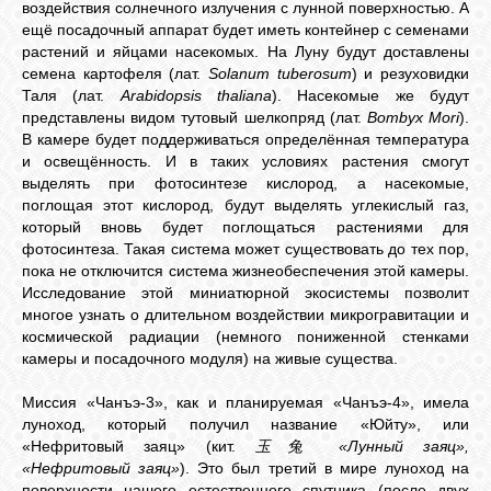
воздействия солнечного излучения с лунной поверхностью. А
ещё посадочный аппарат будет иметь контейнер с семенами
растений и яйцами насекомых. На Луну будут доставлены
семена картофеля (лат.
Solanum tuberosum
) и резуховидки
Таля (лат.
Arabidopsis thaliana
). Насекомые же будут
представлены видом тутовый шелкопряд (лат.
Bombyx Mori
).
В камере будет поддерживаться определённая температура
и освещённость. И в таких условиях растения смогут
выделять при фотосинтезе кислород, а насекомые,
поглощая этот кислород, будут выделять углекислый газ,
который вновь будет поглощаться растениями для
фотосинтеза. Такая система может существовать до тех пор,
пока не отключится система жизнеобеспечения этой камеры.
Исследование этой миниатюрной экосистемы позволит
многое узнать о длительном воздействии микрогравитации и
космической радиации (немного пониженной стенками
камеры и посадочного модуля) на живые существа.
Миссия «Чанъэ-3», как и планируемая «Чанъэ-4», имела
луноход, который получил название «Юйту», или
«Нефритовый заяц» (кит.
玉兔
«Лунный заяц»,
«Нефритовый заяц»
). Это был третий в мире луноход на
поверхности нашего естественного спутника (после двух