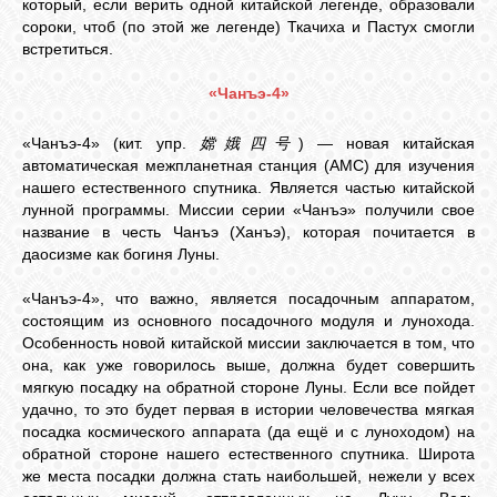
который, если верить одной китайской легенде, образовали
сороки, чтоб (по этой же легенде) Ткачиха и Пастух смогли
встретиться.
«Чанъэ-4»
«Чанъэ-4» (кит. упр.
嫦娥四号
) — новая китайская
автоматическая межпланетная станция (АМС) для изучения
нашего естественного спутника. Является частью китайской
лунной программы. Миссии серии «Чанъэ» получили свое
название в честь Чанъэ (Ханъэ), которая почитается в
даосизме как богиня Луны.
«Чанъэ-4», что важно, является посадочным аппаратом,
состоящим из основного посадочного модуля и лунохода.
Особенность новой китайской миссии заключается в том, что
она, как уже говорилось выше, должна будет совершить
мягкую посадку на обратной стороне Луны. Если все пойдет
удачно, то это будет первая в истории человечества мягкая
посадка космического аппарата (да ещё и с луноходом) на
обратной стороне нашего естественного спутника. Широта
же места посадки должна стать наибольшей, нежели у всех