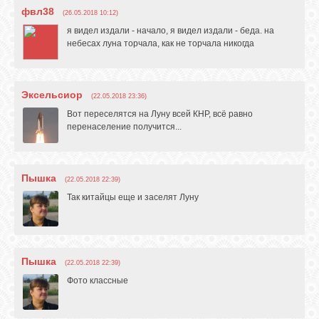
фвл38
(26.05.2018 10:12)
я видел издали - начало, я видел издали - беда. на
небесах луна торчала, как не торчала никогда
Эксельсиор
(22.05.2018 23:36)
Вот переселятся на Луну всей КНР, всё равно
перенаселение получится...
Пышка
(22.05.2018 22:39)
Так китайцы еще и заселят Луну
Пышка
(22.05.2018 22:39)
Фото классные