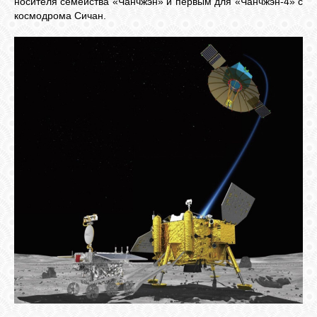
носителя семейства «Чанчжэн» и первым для «Чанчжэн-4» с
космодрома Сичан.