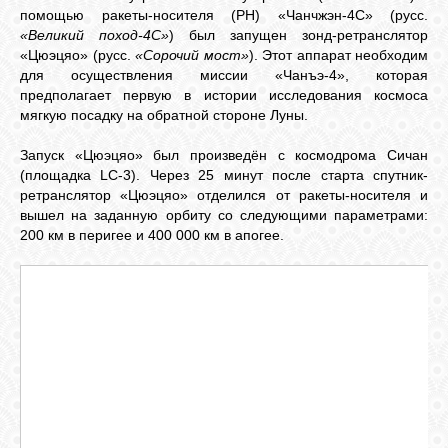
помощью ракеты-носителя (РН) «Чанчжэн-4C» (русс.
«Великий поход-4С»
) был запущен зонд-ретранслятор
СВЯЗЬ
«Цюэцяо» (русс.
«Сорочий мост»
). Этот аппарат необходим
для осуществления миссии «Чанъэ-4», которая
предполагает первую в истории исследования космоса
ВХОД
мягкую посадку на обратной стороне Луны.
Запуск «Цюэцяо» был произведён с космодрома Сичан
(площадка LC-3). Через 25 минут после старта спутник-
RSS
ретранслятор «Цюэцяо» отделился от ракеты-носителя и
вышел на заданную орбиту со следующими параметрами:
200 км в перигее и 400 000 км в апогее.