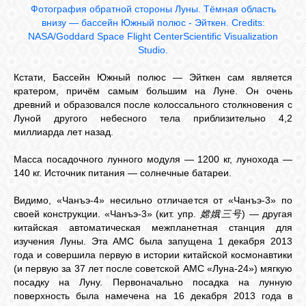
Фотография обратной стороны Луны. Тёмная область
внизу — бассейн Южный полюс - Эйткен. Credits:
NASA/Goddard Space Flight CenterScientific Visualization
Studio.
Кстати, Бассейн Южный полюс — Эйткен сам является
кратером, причём самым большим на Луне. Он очень
древний и образовался после колоссального столкновения с
Луной другого небесного тела приблизительно 4,2
миллиарда лет назад.
Масса посадочного лунного модуля — 1200 кг, лунохода —
140 кг. Источник питания — солнечные батареи.
Видимо, «Чанъэ-4» несильно отличается от «Чанъэ-3» по
своей конструкции. «Чанъэ-3» (кит. упр.
嫦娥三号
) — другая
китайская автоматическая межпланетная станция для
изучения Луны. Эта АМС была запущена 1 декабря 2013
года и совершила первую в истории китайской космонавтики
(и первую за 37 лет после советской АМС «Луна-24») мягкую
посадку на Луну. Первоначально посадка на лунную
поверхность была намечена на 16 декабря 2013 года в