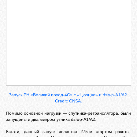
Запуск РН «Великий поход-4С» с «Цюэцяо» и dslwp-A1/A2.
Credit: CNSA.
Помимо основной нагрузки — спутника-ретранслятора, были
запущены и два микроспутника dslwp-A1/A2.
Кстати, данный запуск является 275-м стартом ракеты-