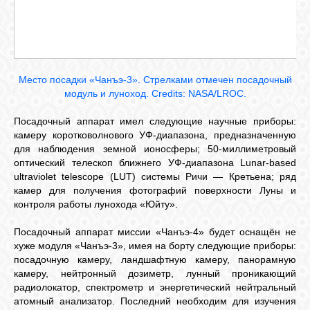
Место посадки «Чанъэ-3». Стрелками отмечен посадочный
модуль и луноход. Credits: NASA/LROC.
Посадочный аппарат имел следующие научные приборы:
камеру коротковолнового УФ-диапазона, предназначенную
для наблюдения земной ионосферы; 50-миллиметровый
оптический телескоп ближнего УФ-диапазона Lunar-based
ultraviolet telescope (LUT) системы Ричи — Кретьена; ряд
камер для получения фотографий поверхности Луны и
контроля работы лунохода «Юйту».
Посадочный аппарат миссии «Чанъэ-4» будет оснащён не
хуже модуля «Чанъэ-3», имея на борту следующие приборы:
посадочную камеру, ландшафтную камеру, панорамную
камеру, нейтронный дозиметр, лунный проникающий
радиолокатор, спектрометр и энергетический нейтральный
атомный анализатор. Последний необходим для изучения