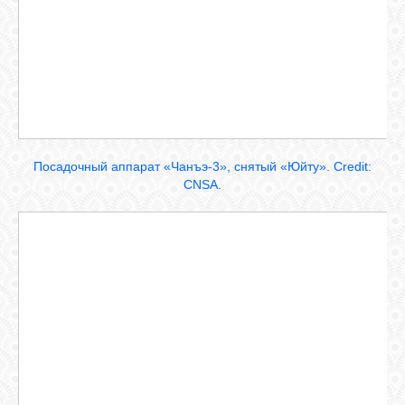
Посадочный аппарат «Чанъэ-3», снятый «Юйту». Credit:
CNSA.