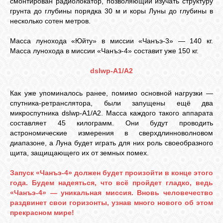
смонтирован радиолокатор, позволяющий изучать структуру
грунта до глубины порядка 30 м и коры Луны до глубины в
несколько сотен метров.
Масса лунохода «Юйту» в миссии «Чанъэ-3» — 140 кг.
Масса лунохода в миссии «Чанъэ-4» составит уже 150 кг.
dslwp-A1/A2
Как уже упоминалось ранее, помимо основной нагрузки —
спутника-ретранслятора, были запущены ещё два
микроспутника dslwp-A1/A2. Масса каждого такого аппарата
составляет 45 килограмм. Они будут проводить
астрономические измерения в сверхдлинноволновом
диапазоне, а Луна будет играть для них роль своеобразного
щита, защищающего их от земных помех.
Запуск «Чанъэ-4» должен будет произойти в конце этого
года. Будем надеяться, что всё пройдет гладко, ведь
«Чанъэ-4» — уникальная миссия. Вновь человечество
раздвинет свои горизонты, узнав много нового об этом
прекрасном мире!