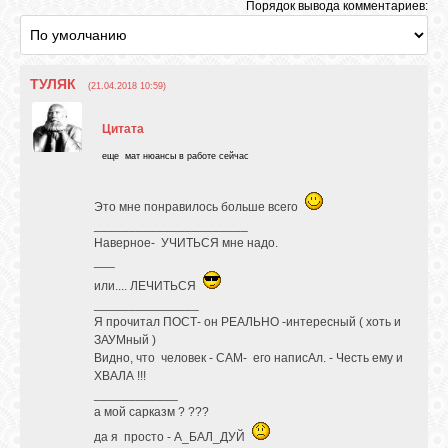
Порядок вывода комментариев:
ТУЛЯК
(21.04.2018 10:59)
Цитата
еще мат нюансы в работе сейчас
Это мне понравилось больше всего
______________________
Наверное- УЧИТЬСЯ мне надо.
___
или.... ЛЕЧИТЬСЯ
_______________
Я прочитал ПОСТ- он РЕАЛЬНО -интересный ( хоть и
ЗАУМный )
Видно, что человек - САМ- его написАл. - Честь ему и
ХВАЛА !!!
____________
а мой сарказм ? ???
да я просто - А_БАЛ_ДУЙ