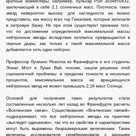
крупные экземпляры, например, пульсар PSR J0348+0432,
заключающий в себе 2,1 солнечных масс. Плотность таких
звезд невероятно высока: для наглядности ее можно
представить, как массу всех гор Гималаев, которые запихали
в литровую банку. Но при этом существуют признаки того,
что по достижении определенной максимальной массы
нейтронные звезды вследствие коллапса превращаются в
черные дыры, как только к такой максимальной массе
добавляется хоть один нейтрон.
Профессор Лучиано Резолла из Франкфурта и его студенты
Элиас Мост и Лукас Вай, похоже, нашли решение этой
сорокалетней проблемы: в пределах точности в несколько
процентов, максимальная масса не вращающихся
нейтронных звезд не может превышать 2,16 масс Солнца.
Основой для получения таких результатов стали
составленные несколько лет назад во Франкфурте расчеты
«Вселенские связи». Существование «Вселенских связей»
подразумевает, что все нейтронные звезды на практике
«выглядят одинаково», так что их свойства и характеристики
могут быть выражены безразмерными величинами. Такие
величины исследователи скомбинировали с данными