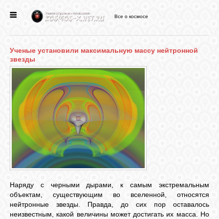
Все о космосе
ГЛАВНАЯ
Ученые установили максимальную массу нейтронной
НОВОСТИ
звезды
ФОРУМ
СТАТЬИ
ФАЙЛЫ
ВИДЕО
Наряду с черными дырами, к самым экстремальным
объектам, существующим во вселенной, относятся
нейтронные звезды. Правда, до сих пор оставалось
ФОТО
неизвестным, какой величины может достигать их масса. Но