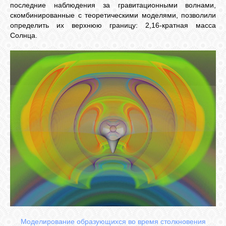
последние наблюдения за гравитационными волнами,
скомбинированные с теоретическими моделями, позволили
СВЯЗЬ
определить их верхнюю границу: 2,16-кратная масса
Солнца.
ВХОД
RSS
Моделирование образующихся во время столкновения