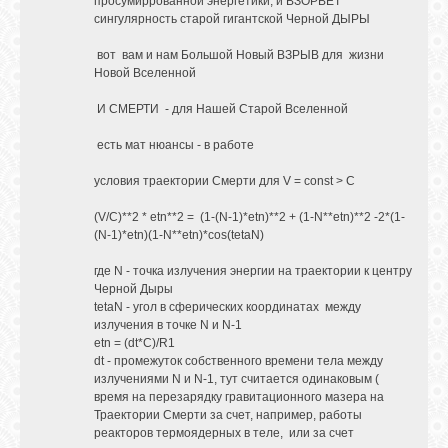
просумиррованной энергетики, и ВЗОРВЕТ
сингулярность старой гигантской Черной ДЫРЫ
вот вам и нам Большой Новый ВЗРЫВ для жизни
Новой Вселенной
И СМЕРТИ - для Нашей Старой Вселенной
есть мат нюансы - в работе
условия траектории Смерти для V = const > C
(V/C)**2 * etn**2 = (1-(N-1)*etn)**2 + (1-N**etn)**2 -2*(1-
(N-1)*etn)(1-N**etn)*cos(tetaN)
где N - точка излучения энергии на траектории к центру
Черной Дыры
tetaN - угол в сферических координатах между
излучения в точке N и N-1
etn = (dt*C)/R1
dt - промежуток собственного времени тела между
излучениями N и N-1, тут считается одинаковым (
время на перезарядку гравитационного мазера на
Траектории Смерти за счет, например, работы
реакторов термоядерных в теле, или за счет