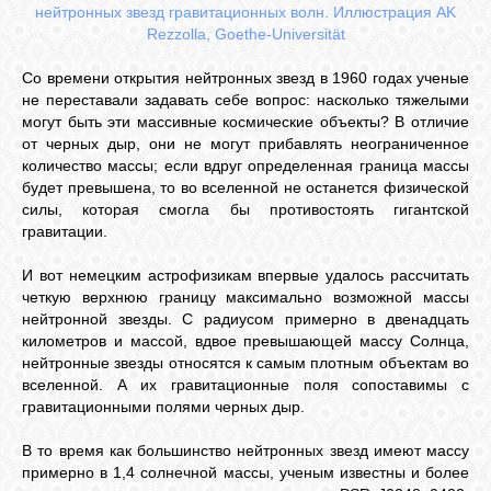
нейтронных звезд гравитационных волн. Иллюстрация AK
Rezzolla, Goethe-Universität
Со времени открытия нейтронных звезд в 1960 годах ученые
не переставали задавать себе вопрос: насколько тяжелыми
могут быть эти массивные космические объекты? В отличие
от черных дыр, они не могут прибавлять неограниченное
количество массы; если вдруг определенная граница массы
будет превышена, то во вселенной не останется физической
силы, которая смогла бы противостоять гигантской
гравитации.
И вот немецким астрофизикам впервые удалось рассчитать
четкую верхнюю границу максимально возможной массы
нейтронной звезды. С радиусом примерно в двенадцать
километров и массой, вдвое превышающей массу Солнца,
нейтронные звезды относятся к самым плотным объектам во
вселенной. А их гравитационные поля сопоставимы с
гравитационными полями черных дыр.
В то время как большинство нейтронных звезд имеют массу
примерно в 1,4 солнечной массы, ученым известны и более