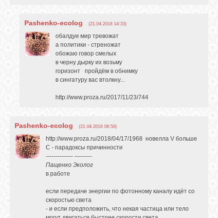
Pashenko-ecolog
(21.04.2018 14:33)
обалдуи мир тревожат
а политики - стреножат
обожаю говор смелых
в черну дырку их возьму
горизонт пройдём в обнимку
в сингатуру вас втолкну...
http://www.proza.ru/2017/11/23/744
Pashenko-ecolog
(21.04.2018 08:50)
http://www.proza.ru/2018/04/17/1968 новелла V больше
С - парадоксы причинности
-------------- ---------
Пащенко Эколог
в работе
если передаче энергии по фотонному каналу идёт со
скоростью света
- и если предположить, что некая частица или тело
могут двигаться быстрее скорости света