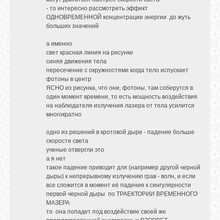
- то интересно рассмотреть эффект
ОДНОВРЕМЕННОЙ концентрации энергии до жуть
больших значений
а именно
свет красная линия на рисунке
синяя движения тела
пересечение с окружностями когда тело испускает
фотоны в центр
ЯСНО из рисунка, что они, фотоны, там соберутся в
один момент времени, то есть мощность воздействия
на наблюдателя излучения лазера от тела усилится
многократно
одно из решений в кротовой дыре - падение больше
скорости света
ученые отвергли это
а я нет
такое падение приводит для (например другой черной
дыры) к непрерывному излучению грав - волн, и если
все сложится в момент её падения к сингулярности
первой черной дыры по ТРАЕКТОРИИ ВРЕМЕННОГО
МАЗЕРА
то она попадет под воздействие своей же