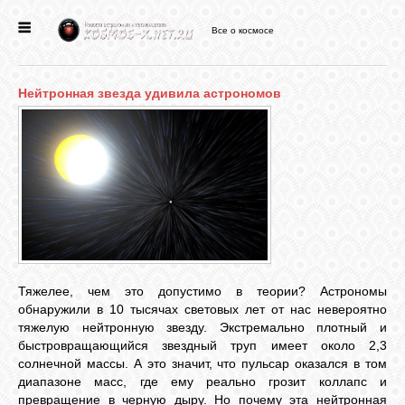
Все о космосе
ГЛАВНАЯ
Нейтронная звезда удивила астрономов
НОВОСТИ
ФОРУМ
СТАТЬИ
ФАЙЛЫ
Тяжелее, чем это допустимо в теории? Астрономы
обнаружили в 10 тысячах световых лет от нас невероятно
тяжелую нейтронную звезду. Экстремально плотный и
ВИДЕО
быстровращающийся звездный труп имеет около 2,3
солнечной массы. А это значит, что пульсар оказался в том
диапазоне масс, где ему реально грозит коллапс и
ФОТО
превращение в черную дыру. Но почему эта нейтронная