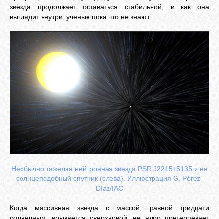
звезда продолжает оставаться стабильной, и как она
выглядит внутри, ученые пока что не знают.
СВЯЗЬ
ВХОД
RSS
Необычно тяжелая нейтронная звезда PSR J2215+5135 и ее
солнцеподобный спутник (слева). Иллюстрация G. Pérez-
Díaz/IAC
Когда массивная звезда с массой, равной тридцати
солнечным, врывается сверхновой, ее ядро претерпевает