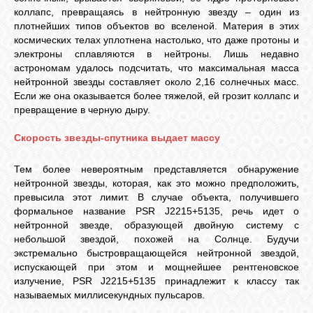
коллапс, превращаясь в нейтронную звезду – один из
плотнейших типов объектов во вселеной. Материя в этих
космических телах уплотнена настолько, что даже протоны и
электроны сплавляются в нейтроны. Лишь недавно
астрономам удалось подсчитать, что максимальная масса
нейтронной звезды составляет около 2,16 солнечных масс.
Если же она оказывается более тяжелой, ей грозит коллапс и
превращение в черную дыру.
Скорость звезды-спутника выдает массу
Тем более невероятным представляется обнаружение
нейтронной звезды, которая, как это можно предположить,
превысила этот лимит. В случае объекта, получившего
формальное название PSR J2215+5135, речь идет о
нейтронной звезде, образующей двойную систему с
небольшой звездой, похожей на Солнце. Будучи
экстремально быстровращающейся нейтронной звездой,
испускающей при этом и мощнейшее рентгеновское
излучение, PSR J2215+5135 принадлежит к классу так
называемых миллисекундных пульсаров.