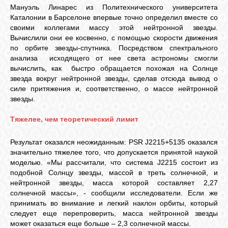
Мануэль Линарес из Политехнического университета
Каталонии в Барселоне впервые точно определил вместе со
своими коллегами массу этой нейтронной звезды.
Вычислили они ее косвенно, с помощью скорости движения
по орбите звезды-спутника. Посредством спектрального
анализа исходящего от нее света астрономы смогли
вычислить, как быстро обращается похожая на Солнце
звезда вокруг нейтронной звезды, сделав отсюда вывод о
силе притяжения и, соответственно, о массе нейтронной
звезды.
Тяжелее, чем теоретический лимит
Результат оказался неожиданным: PSR J2215+5135 оказался
значительно тяжелее того, что допускается принятой наукой
моделью. «Мы рассчитали, что система J2215 состоит из
подобной Солнцу звезды, массой в треть солнечной, и
нейтронной звезды, масса которой составляет 2,27
солнечной массы», - сообщили исследователи. Если же
принимать во внимание и легкий наклон орбиты, который
следует еще перепроверить, масса нейтронной звезды
может оказаться еще больше – 2,3 солнечной массы.