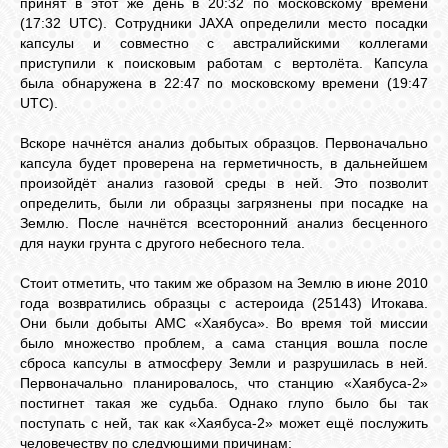
принят в этот же день в 20:32 по московскому времени
(17:32 UTC). Сотрудники JAXA определили место посадки
капсулы и совместно с австралийскими коллегами
приступили к поисковым работам с вертолёта. Капсула
была обнаружена в 22:47 по московскому времени (19:47
UTC).
Вскоре начнётся анализ добытых образцов. Первоначально
капсула будет проверена на герметичность, в дальнейшем
произойдёт анализ газовой среды в ней. Это позволит
определить, были ли образцы загрязнены при посадке на
Землю. После начнётся всесторонний анализ бесценного
для науки грунта с другого небесного тела.
Стоит отметить, что таким же образом на Землю в июне 2010
года возвратились образцы с астероида (25143) Итокава.
Они были добыты АМС «Хаябуса». Во время той миссии
было множество проблем, а сама станция вошла после
сброса капсулы в атмосферу Земли и разрушилась в ней.
Первоначально планировалось, что станцию «Хаябуса-2»
постигнет такая же судьба. Однако глупо было бы так
поступать с ней, так как «Хаябуса-2» может ещё послужить
человечеству по следующими причинам: