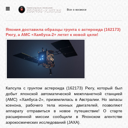
Все о космосе
ГЛАВНАЯ
Япония доставила образцы грунта с астероида (162173)
НОВОСТИ
Рюгу, а АМС «Хаябуса-2» летит к новой цели!
ФОРУМ
СТАТЬИ
Капсула с грунтом астероида (162173) Рюгу, который был
ФАЙЛЫ
добыт японской автоматической межпланетной станцией
(АМС) «Хаябуса-2», приземлилась в Австралии. Но запасы
ксенона, рабочего тела ионных двигателей, позволяют
ВИДЕО
аппарату отправиться в новое путешествие! О старте
расширенной миссии сообщили в Японском агентстве
аэрокосмических исследований (JAXA).
ФОТО