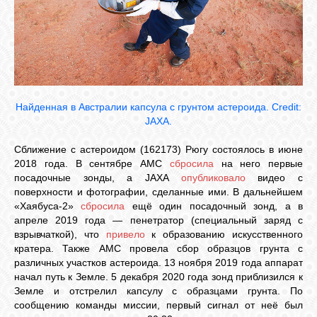
Найденная в Австралии капсула с грунтом астероида. Сredit:
JAXA.
Сближение с астероидом (162173) Рюгу состоялось в июне
2018 года. В сентябре АМС
сбросила
на него первые
посадочные зонды, а JAXA
опубликовало
видео с
поверхности и фотографии, сделанные ими. В дальнейшем
«Хаябуса-2»
сбросила
ещё один посадочный зонд, а в
апреле 2019 года — пенетратор (специальный заряд с
взрывчаткой), что
привело
к образованию искусственного
кратера. Также АМС провела сбор образцов грунта с
различных участков астероида. 13 ноября 2019 года аппарат
начал путь к Земле. 5 декабря 2020 года зонд приблизился к
Земле и отстрелил капсулу с образцами грунта. По
сообщению команды миссии, первый сигнал от неё был