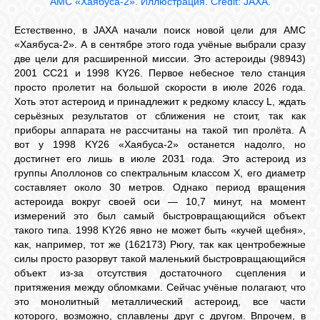
АМС «Хаябуса-2». Иллюстрация. Сredit: JAXA.
Естественно, в JAXA начали поиск новой цели для АМС
«Хаябуса-2». А в сентябре этого года учёные выбрали сразу
две цели для расширенной миссии. Это астероиды (98943)
2001 CC
21
и 1998 KY
26
. Первое небесное тело станция
просто пролетит на большой скорости в июле 2026 года.
Хоть этот астероид и принадлежит к редкому классу L, ждать
серьёзных результатов от сближения не стоит, так как
приборы аппарата не рассчитаны на такой тип пролёта. А
вот у 1998 KY
26
«Хаябуса-2» останется надолго, но
достигнет его лишь в июле 2031 года. Это астероид из
группы Аполлонов со спектральным классом Х, его диаметр
составляет около 30 метров. Однако период вращения
астероида вокруг своей оси — 10,7 минут, на момент
измерений это был самый быстровращающийся объект
такого типа. 1998 KY
26
явно не может быть «кучей щебня»,
как, например, тот же (162173) Рюгу, так как центробежные
силы просто разорвут такой маленький быстровращающийся
объект из-за отсутствия достаточного сцепления и
притяжения между обломками. Сейчас учёные полагают, что
это монолитный металлический астероид, все части
которого, возможно, сплавлены друг с другом. Впрочем, в