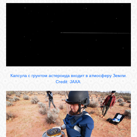
СВЯЗЬ
ВХОД
RSS
Капсула с грунтом астероида входит в атмосферу Земли.
Сredit: JAXA.