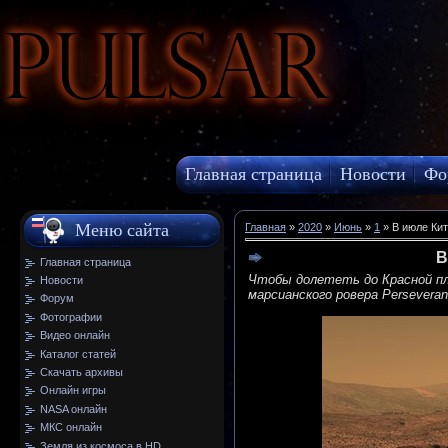
Pulsar
Главная страница
Новости
Фо
МКС онлайн
Меню сайта
Главная
»
2020
»
Июнь
»
1
» В июле Кит
В
Главная страница
Чтобы долететь до Красной пл
Новости
марсианского ровера Persevera
Форум
Фотографии
Видео онлайн
Каталог статей
Скачать архивы
Онлайн игры
NASA онлайн
МКС онлайн
Земля из космоса в HD