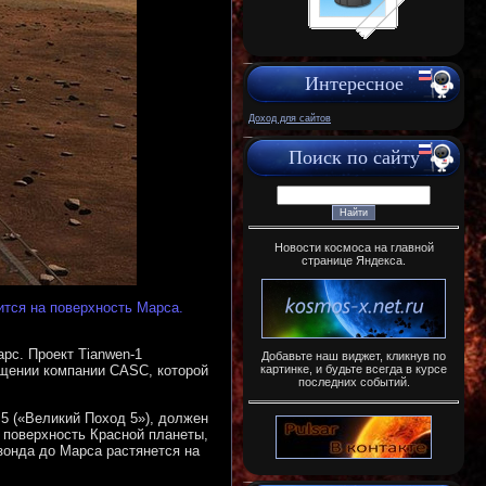
Интересное
Доход для сайтов
Поиск по сайту
Новости космоса на главной
странице Яндекса.
ится на поверхность Марса.
рс. Проект Tianwen-1
Добавьте наш виджет, кликнув по
картинке, и будьте всегда в курсе
бщении компании CASC, которой
последних событий.
 5 («Великий Поход 5»), должен
а поверхность Красной планеты,
зонда до Марса растянется на