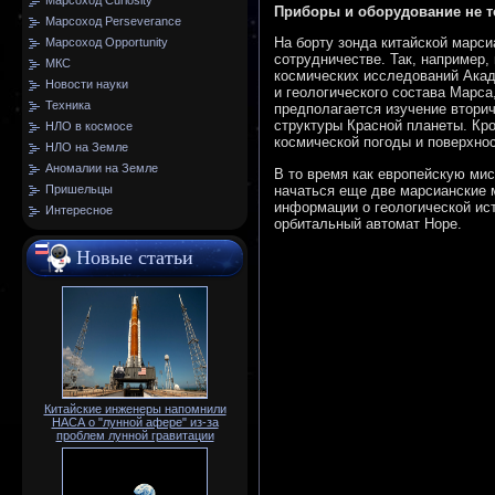
Марсоход Curiosity
Приборы и оборудование не т
Марсоход Perseverance
На борту зонда китайской марс
Марсоход Opportunity
сотрудничестве. Так, например
МКС
космических исследований Ака
Новости науки
и геологического состава Марс
Техника
предполагается изучение втори
структуры Красной планеты. Кро
НЛО в космосе
космической погоды и поверхно
НЛО на Земле
Аномалии на Земле
В то время как европейскую м
начаться еще две марсианские 
Пришельцы
информации о геологической ис
Интересное
орбитальный автомат Hope.
Новые статьи
Китайские инженеры напомнили
НАСА о "лунной афере" из-за
проблем лунной гравитации