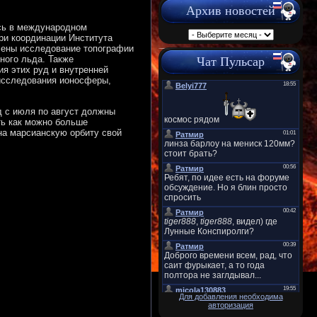
Архив новостей
ись в международном
ри координации Института
лены исследование топографии
яного льда. Также
Чат Пульсар
я этих руд и внутренней
 исследования ионосферы,
од с июля по август должны
ть как можно больше
на марсианскую орбиту свой
Для добавления необходима
авторизация