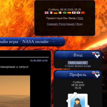
Суббота, 08.08.2026, 05:25
Приветствую Вас
Гость
|
RSS
Главная
|
Регистрация
|
Вход
лайн игры
NASA онлайн
Вход
01.06.2020 14:53
Войти через uID
Старая форма входа
ланирован и запуск
Профиль
Суббота
08.08.2026
05:25