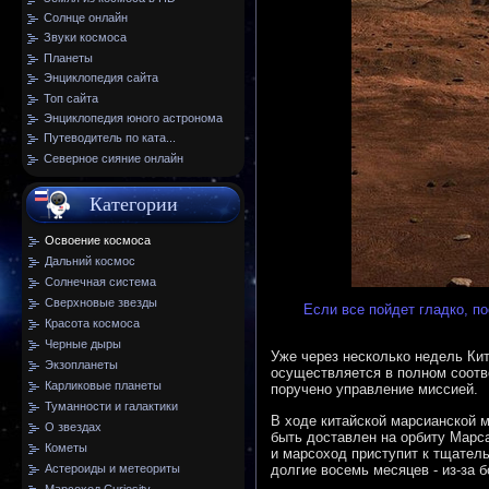
Солнце онлайн
Звуки космоса
Планеты
Энциклопедия сайта
Топ сайта
Энциклопедия юного астронома
Путеводитель по ката...
Северное сияние онлайн
Категории
Освоение космоса
Дальний космос
Солнечная система
Сверхновые звезды
Если все пойдет гладко, п
Красота космоса
Черные дыры
Уже через несколько недель Ки
Экзопланеты
осуществляется в полном соотве
Карликовые планеты
поручено управление миссией.
Туманности и галактики
В ходе китайской марсианской м
О звездах
быть доставлен на орбиту Марса
Кометы
и марсоход приступит к тщател
долгие восемь месяцев - из-за 
Астероиды и метеориты