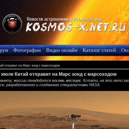
рум
Фотографии
Видео онлайн
Каталог статей
Он
ай отправит на Марс зонд с марсоходом
 июле Китай отправит на Марс зонд с марсоходом
анету, миссии понадобится восемь месяцев. Кстати, на это лето зап
nce, разработанного и созданного специалистами NASA.