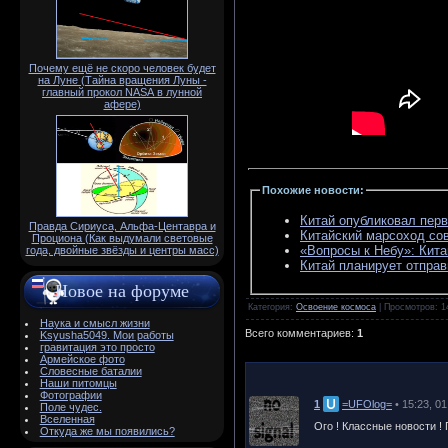
Почему ещё не скоро человек будет
на Луне (Тайна вращения Луны -
главный прокол NАSА в лунной
афере)
Похожие новости
:
Китай опубликовал пер
Правда Сириуса, Альфа-Центавра и
Китайский марсоход со
Проциона (Как выдумали световые
«Вопросы к Небу»: Кита
года, двойные звёзды и центры масс)
Китай планирует отправ
Новое на форуме
Категория
:
Освоение космоса
|
Просмотров
: 1
Наука и смысл жизни
Всего комментариев
:
1
Ksyusha5049. Мои работы
гравитация это просто
Армейское фото
Словесные баталии
Наши питомцы
Фотографии
1
=UFOlog=
• 15:23, 0
Поле чудес.
Вселенная
Ого ! Классные новости 
Откуда же мы появились?