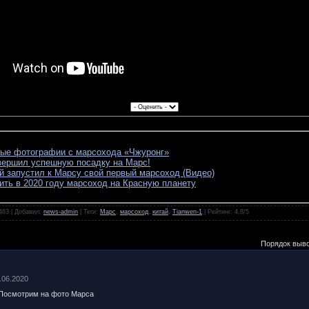
вые фотографии с марсохода «Чжуронг»
вершил успешную посадку на Марс!
й запустил к Марсу свой первый марсоход (Видео)
ить в 2020 году марсоход на Красную планету
463 |
Добавил
:
news-admin
|
Теги
:
Марс
,
марсоход
,
китай
,
Tianwen-1
|
Рейтинг
:
4.8
/
5
Порядок выв
1.06.2020
! Посмотрим на фото Марса