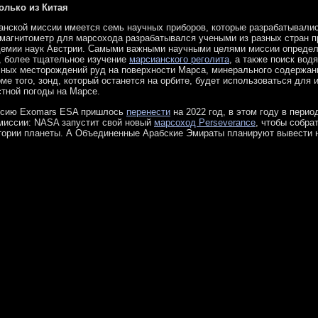
олько из Китая
ианской миссии имеется семь научных приборов, которые разрабатывал
, магнитометр для марсохода разрабатывался учеными из разных стран п
демии наук Австрии. Самыми важными научными целями миссии опреде
а, более тщательное изучение
марсианского реголита
, а также поиск вод
чных месторождений руд на поверхности Марса, минерального содержани
ме того, зонд, который останется на орбите, будет использоваться для
стной погоды на Марсе.
иссию Exomars ESA пришлось
перенести
на 2022 год, в этом году в пери
миссии: NASA запустит свой новый
марсоход Perseverance
, чтобы собра
тории планеты. А Объединенные Арабские Эмираты планируют вывести 