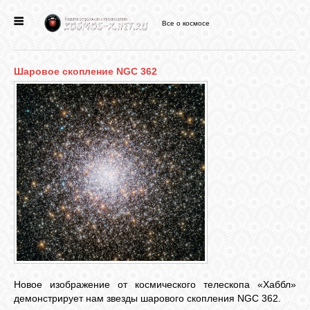
Все о космосе
ГЛАВНАЯ
Шаровое скопление NGC 362
НОВОСТИ
ФОРУМ
СТАТЬИ
ФАЙЛЫ
ВИДЕО
Новое изображение от космического телескопа «Хаббл»
демонстрирует нам звезды шарового скопления NGC 362.
ФОТО