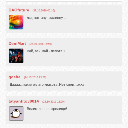
DAOfuture
(27.10.2016 00:16)
лсд топтану - залипну....
DeniMart
(26.10.2016 15:59)
Вай, вай, вай - лепота!!!
gesha
(24.10.2016 23:56)
Даааа... какая же это красота .Нет слов....эххх
tatyantitov0014
(24.10.2016 12:29)
Великолепное зрелище!