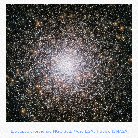
СВЯЗЬ
ВХОД
RSS
Шаровое скопление NGC 362. Фото ESA / Hubble & NASA