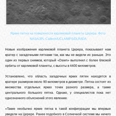
Яркие пятна на поверхности карликовой планеты Церера. Фото
NASA/JPL-Caltech/UCLA/MPS/DLR/IDA
Новые изображения карликовой планета Церера, показывают нам
кратер с загадочными пятнами так, как мы не видели их раньше. Это
один из первых снимков, который «Dawn» выполнил с более близкой
орбиты от карликовой планеты, с высоты в 4400 километров.
Установлено, что область загадочных ярких пятен находятся в
кратере размером около 90 километров в диаметре. Пятна состоят из
множества отдельных ярких точек разного размера, а также
центрального большого пятна. Однако, у специалистов пока нет
однозначного объяснений этого явлению.
«Такие необычно яркие пятна в такой конфигурации мы впервые
увидели на Церере. Ранее подобного в Солнечной системе мы ничего