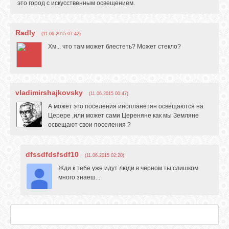
это город с искусственным освещением.
Radly
(11.06.2015 07:42)
Хм... что там может блестеть? Может стекло?
vladimirshajkovsky
(11.06.2015 00:47)
А может это поселения инопланетян освещаются на
Церере ,или может сами Цереняне как мы Земляне
освещают свои поселения ?
dfssdfdsfsdf10
(11.06.2015 02:20)
Жди к тебе уже идут люди в черном ты слишком
много знаеш...