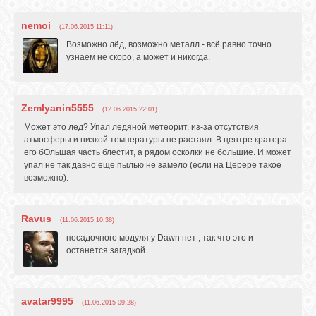
nemoi
(17.06.2015 11:11)
Возможно лёд, возможно металл - всё равно точно
узнаем не скоро, а может и никогда.
Zemlyanin5555
(12.06.2015 22:01)
Может это лед? Упал ледяной метеорит, из-за отсутствия
атмосферы и низкой температуры не растаял. В центре кратера
его бОльшая часть блестит, а рядом осколки не большие. И может
упал не так давно еще пылью не замело (если на Церере такое
возможно).
Ravus
(11.06.2015 10:38)
посадочного модуля у Dawn нет , так что это и
останется загадкой .
avatar9995
(11.06.2015 09:28)