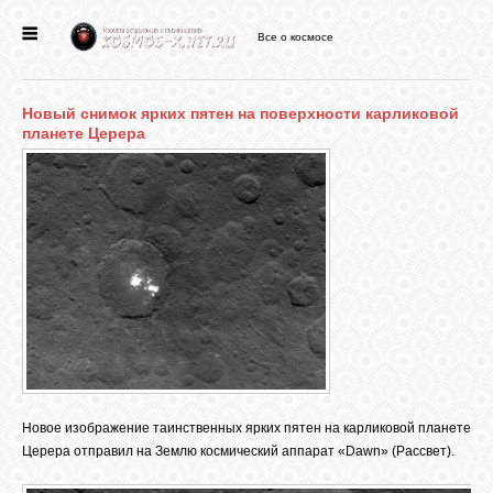
Все о космосе
ГЛАВНАЯ
Новый снимок ярких пятен на поверхности карликовой
НОВОСТИ
планете Церера
ФОРУМ
СТАТЬИ
ФАЙЛЫ
ВИДЕО
Новое изображение таинственных ярких пятен на карликовой планете
Церера отправил на Землю космический аппарат «Dawn» (Рассвет).
ФОТО