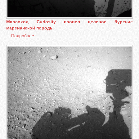
СВЯЗЬ
Марсоход Curiosity провел целевое бурение
марсианской породы
ВХОД
...
Подробнее...
RSS