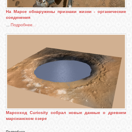
На Марсе обнаружены признаки жизни - органические
соеденения
...
Подробнее...
Марсоход Curiosity собрал новые данные о древнем
марсианском озере