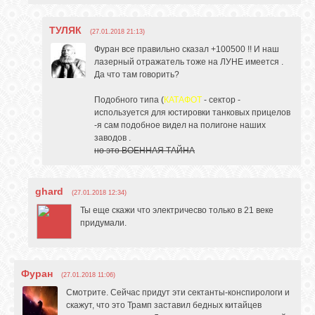
ТУЛЯК
(27.01.2018 21:13)
Фуран все правильно сказал +100500 !! И наш
лазерный отражатель тоже на ЛУНЕ имеется .
Да что там говорить?
Подобного типа (
КАТАФОТ
- сектор -
используется для юстировки танковых прицелов
-я сам подобное видел на полигоне наших
заводов .
но это ВОЕННАЯ ТАЙНА
ghard
(27.01.2018 12:34)
Ты еще скажи что электричесво только в 21 веке
придумали.
Фуран
(27.01.2018 11:06)
Смотрите. Сейчас придут эти сектанты-конспирологи и
скажут, что это Трамп заставил бедных китайцев