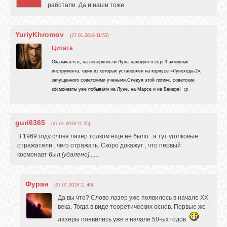
работали. Да и наши тоже.
YuriyKhromov
(27.01.2018 11:52)
Цитата
Оказывается, на поверхности Луны находится еще 3 активных
инструмента, один из которых установлен на корпусе «Лунохода-2»,
запущенного советскими учеными.Следуя этой логике, советские
космонавты уже побывали на Луне, на Марсе и на Венере! :p
guri6365
(27.01.2018 11:35)
В 1969 году слова лазер толком ещё не было . а тут уголковые
отражатели . чего отражать. Скоро докажут , что первый
космонавт был
[удалено]
.......
Фуран
(27.01.2018 11:40)
Да вы что? Слово лазер уже появилось в начале ХХ
века. Тогда в виде теоретических основ. Первые же
лазеры появились уже в начале 50-ых годов