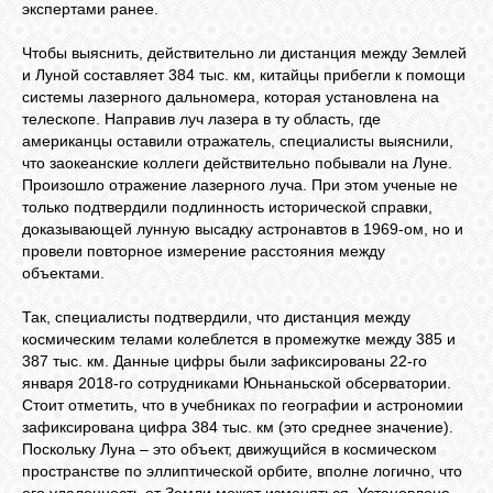
экспертами ранее.
Чтобы выяснить, действительно ли дистанция между Землей
и Луной составляет 384 тыс. км, китайцы прибегли к помощи
системы лазерного дальномера, которая установлена на
телескопе. Направив луч лазера в ту область, где
американцы оставили отражатель, специалисты выяснили,
что заокеанские коллеги действительно побывали на Луне.
Произошло отражение лазерного луча. При этом ученые не
только подтвердили подлинность исторической справки,
доказывающей лунную высадку астронавтов в 1969-ом, но и
провели повторное измерение расстояния между
объектами.
Так, специалисты подтвердили, что дистанция между
космическим телами колеблется в промежутке между 385 и
387 тыс. км. Данные цифры были зафиксированы 22-го
января 2018-го сотрудниками Юньнаньской обсерватории.
Стоит отметить, что в учебниках по географии и астрономии
зафиксирована цифра 384 тыс. км (это среднее значение).
Поскольку Луна – это объект, движущийся в космическом
пространстве по эллиптической орбите, вполне логично, что