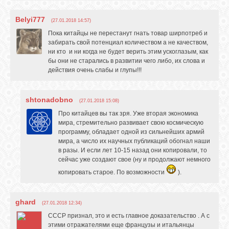
Belyi777
(27.01.2018 14:57)
Пока китайцы не перестанут гнать товар ширпотреб и
забирать свой потенциал количеством а не качеством,
ни кто и ни когда не будет верить этим ускоглазым, как
бы они не старались в развитии чего либо, их слова и
действия очень слабы и глупы!!!
shtonadobno
(27.01.2018 15:08)
Про китайцев вы так зря. Уже вторая экономика
мира, стремительно развивает свою космическую
программу, обладает одной из сильнейших армий
мира, а число их научных публикаций обогнал наши
в разы. И если лет 10-15 назад они копировали, то
сейчас уже создают свое (ну и продолжают немного
копировать старое. По возможности
).
ghard
(27.01.2018 12:34)
СССР признал, это и есть главное доказательство . А с
этими отражателями еще французы и итальянцы