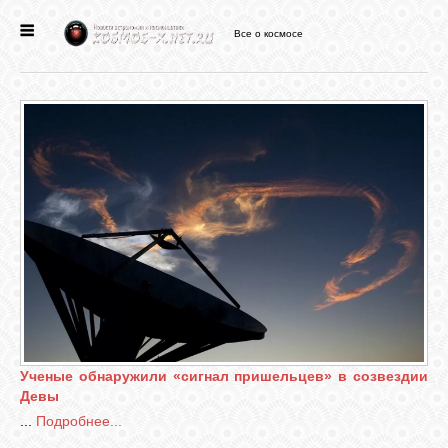
Все о космосе
ГЛАВНАЯ
НОВОСТИ
ФОРУМ
СТАТЬИ
ФАЙЛЫ
ВИДЕО
Ученые обнаружили «сигнал пришельцев» в созвездии
Девы
...
Подробнее...
ФОТО