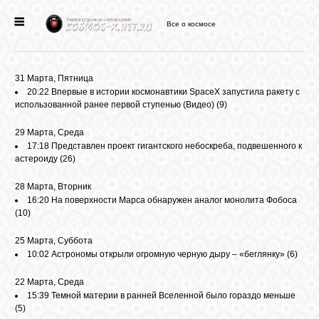
Все о космосе
ГЛАВНАЯ
31 Марта, Пятница
НОВОСТИ
20:22
Впервые в истории космонавтики SpaceX запустила ракету с
использованной ранее первой ступенью (Видео)
(9)
ФОРУМ
29 Марта, Среда
17:18
Представлен проект гигантского небоскреба, подвешенного к
астероиду
(26)
СТАТЬИ
28 Марта, Вторник
16:20
На поверхности Марса обнаружен аналог монолита Фобоса
(10)
ФАЙЛЫ
25 Марта, Суббота
10:02
Астрономы открыли огромную черную дыру – «беглянку»
(6)
ВИДЕО
22 Марта, Среда
15:39
Темной материи в ранней Вселенной было гораздо меньше
ФОТО
(5)