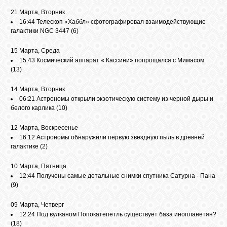
21 Марта, Вторник
16:44
Телескоп «Хаббл» сфотографировал взаимодействующие
СВЯЗЬ
галактики NGC 3447
(6)
15 Марта, Среда
ВХОД
15:43
Космический аппарат « Кассини» попрощался с Мимасом
(13)
14 Марта, Вторник
RSS
06:21
Астрономы открыли экзотическую систему из черной дыры и
белого карлика
(10)
12 Марта, Воскресенье
16:12
Астрономы обнаружили первую звездную пыль в древней
галактике
(2)
10 Марта, Пятница
12:44
Получены самые детальные снимки спутника Сатурна - Пана
(9)
09 Марта, Четверг
12:24
Под вулканом Попокатепетль существует база инопланетян?
(18)