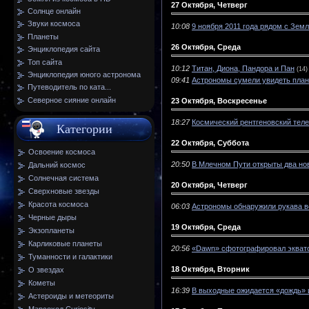
27 Октября, Четверг
Солнце онлайн
Звуки космоса
10:08
9 ноября 2011 года рядом с Зем
Планеты
26 Октября, Среда
Энциклопедия сайта
Топ сайта
10:12
Титан, Диона, Пандора и Пан
(14)
Энциклопедия юного астронома
09:41
Астрономы сумели увидеть план
Путеводитель по ката...
Северное сияние онлайн
23 Октября, Воскресенье
18:27
Космический рентгеновский тел
Категории
22 Октября, Суббота
Освоение космоса
20:50
В Млечном Пути открыты два но
Дальний космос
Солнечная система
20 Октября, Четверг
Сверхновые звезды
Красота космоса
06:03
Астрономы обнаружили рукава в
Черные дыры
19 Октября, Среда
Экзопланеты
Карликовые планеты
20:56
«Dawn» сфотографировал эквато
Туманности и галактики
18 Октября, Вторник
О звездах
Кометы
16:39
В выходные ожидается «дождь» 
Астероиды и метеориты