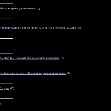
 была на грани уничтожения
(15)
тво пригласило Россию принять участие в полетах на Марс
(29)
)
аметил темную материю в скоплении галактик
(18)
ца обнаружено более 20 новых коричневых карликов
(9)
Сатурна
(13)
)