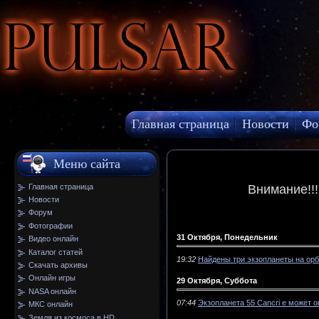
Pulsar
Главная страница
Новости
Фо
МКС онлайн
Меню сайта
Главная страница
Внимание!!
Новости
Форум
Фотографии
31 Октября, Понедельник
Видео онлайн
Каталог статей
19:32
Найдены три экзопланеты на орб
Скачать архивы
Онлайн игры
29 Октября, Суббота
NASA онлайн
07:44
Экзопланета 55 Cancri e может
МКС онлайн
Земля из космоса в HD