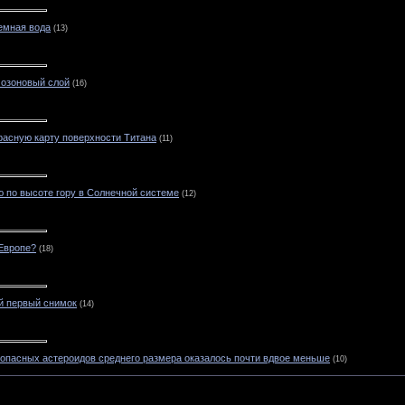
емная вода
(13)
 озоновый слой
(16)
асную карту поверхности Титана
(11)
 по высоте гору в Солнечной системе
(12)
 Европе?
(18)
й первый снимок
(14)
 опасных астероидов среднего размера оказалось почти вдвое меньше
(10)