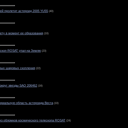
лей пролетит астероид 2005 YU55
(40)
ету в момент ее образования
(10)
ескоп ROSAT упал на Землю
(23)
вых шаровых скопления
(22)
округ звезды SAO 206462
(16)
риальную область астероида Веста
(10)
из обломков космического телескопа ROSAT
(24)