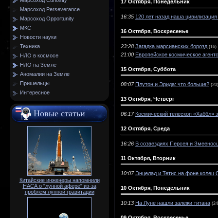
Марсоход Curiosity
17 Октября, Понедельник
Марсоход Perseverance
16:35
120 лет назад наша цивилизация
Марсоход Opportunity
МКС
16 Октября, Воскресенье
Новости науки
23:28
Загадка марсианских борозд
Техника
(16)
21:00
Европейское космическое агентс
НЛО в космосе
НЛО на Земле
15 Октября, Суббота
Аномалии на Земле
Пришельцы
08:07
Плутон и Эрида: что больше?
(20
Интересное
13 Октября, Четверг
Новые статьи
06:17
Космический телескоп «Хаббл» з
12 Октября, Среда
16:26
В созвездиях Персея и Змеенос
11 Октября, Вторник
10:07
Энцелад и Тетис на фоне колец 
Китайские инженеры напомнили
НАСА о "лунной афере" из-за
10 Октября, Понедельник
проблем лунной гравитации
10:13
На Луне нашли залежи титана
(24
09 Октября, Воскресенье