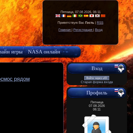
Пятница, 07.08.2026, 06:11
Приветствую Вас
Гость
|
RSS
Главная
|
Регистрация
|
Вход
лайн игры
NASA онлайн
Вход
осмос рядом
Войти через uID
Старая форма входа
Профиль
Пятница
07.08.2026
06:11