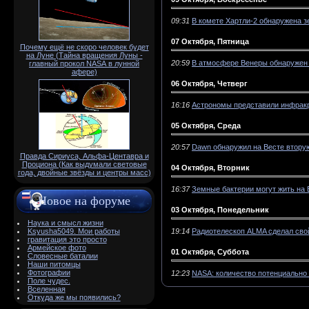
09:31
В комете Хартли-2 обнаружена з
07 Октября, Пятница
Почему ещё не скоро человек будет
на Луне (Тайна вращения Луны -
20:59
В атмосфере Венеры обнаружен
главный прокол NАSА в лунной
афере)
06 Октября, Четверг
16:16
Астрономы представили инфракр
05 Октября, Среда
20:57
Dawn обнаружил на Весте вторую
Правда Сириуса, Альфа-Центавра и
Проциона (Как выдумали световые
04 Октября, Вторник
года, двойные звёзды и центры масс)
16:37
Земные бактерии могут жить на
Новое на форуме
03 Октября, Понедельник
Наука и смысл жизни
19:14
Радиотелескоп ALMA сделал сво
Ksyusha5049. Мои работы
гравитация это просто
Армейское фото
01 Октября, Суббота
Словесные баталии
Наши питомцы
Фотографии
12:23
NASA: количество потенциально
Поле чудес.
Вселенная
Откуда же мы появились?