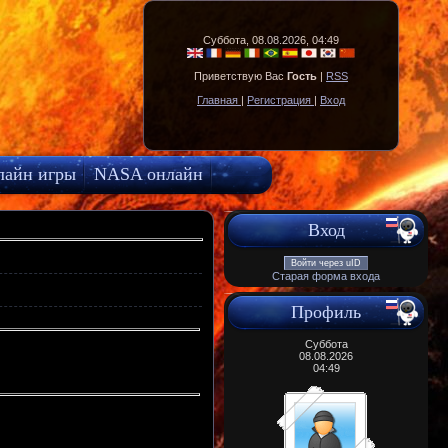
Суббота, 08.08.2026, 04:49
Приветствую Вас
Гость
|
RSS
Главная
|
Регистрация
|
Вход
лайн игры
NASA онлайн
Вход
Войти через uID
Старая форма входа
Профиль
Суббота
08.08.2026
04:49