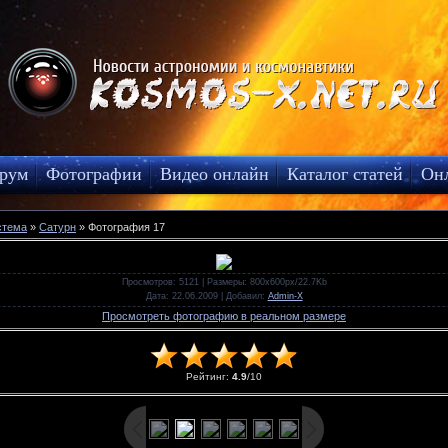
рум
Фотографии
Видео онлайн
Каталог статей
Он
стема
»
Сатурн
» Фотография 17
Просмотров
: 5121 |
Размеры
: 800x600px/22.7Kb
Дата
: 22.06.2009 |
Добавил
:
Admin-X
Просмотреть фотографию в реальном размере
Рейтинг
:
4.9
/
10