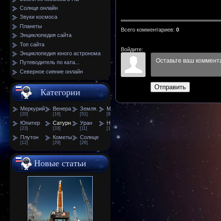
Солнце онлайн
Звуки космоса
Планеты
Всего комментариев
:
0
Энциклопедия сайта
Топ сайта
Войдите:
Энциклопедия юного астронома
Путеводитель по ката...
Северное сияние онлайн
Отправить
Категории
Меркурий
Венера
Земля.
Марс
[20]
[16]
[51]
[81]
Юпитер
Сатурн
Уран
Нептун
[23]
[33]
[11]
[13]
Плутон
Кометы
Солнце
[12]
[29]
[26]
Новые статьи