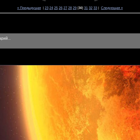
« Предыдущая
|
23
24
25
26
27
28
29
[
30
]
31
32
33
|
Следующая »