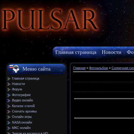
Pulsar
Главная страница
Новости
Фо
МКС онлайн
Меню сайта
Главная
»
Фотоальбом
»
Солнечная си
Главная страница
Новости
Форум
Фотографии
Видео онлайн
Каталог статей
Скачать архивы
Онлайн игры
NASA онлайн
МКС онлайн
Земля из космоса в HD