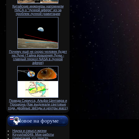
Китайские инженеры напомнили
НАСА о "лунной афере" из-за
проблем лунной гравитации
Почему ещё не скоро человек будет
на Луне (Тайна вращения Луны -
главный прокол NАSА в лунной
афере)
Правда Сириуса, Альфа-Центавра и
Проциона (Как выдумали световые
года, двойные звёзды и центры масс)
Новое на форуме
Наука и смысл жизни
Ksyusha5049. Мои работы
гравитация это просто