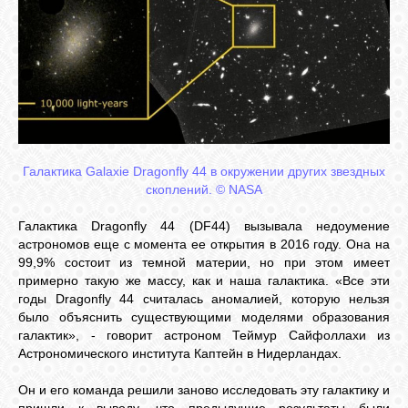
СВЯЗЬ
ВХОД
Галактика Galaxie Dragonfly 44 в окружении других звездных
RSS
скоплений. © NASA
Галактика Dragonfly 44 (DF44) вызывала недоумение
астрономов еще с момента ее открытия в 2016 году. Она на
99,9% состоит из темной материи, но при этом имеет
примерно такую же массу, как и наша галактика. «Все эти
годы Dragonfly 44 считалась аномалией, которую нельзя
было объяснить существующими моделями образования
галактик», - говорит астроном Теймур Сайфоллахи из
Астрономического института Каптейн в Нидерландах.
Он и его команда решили заново исследовать эту галактику и
пришли к выводу, что предыдущие результаты были