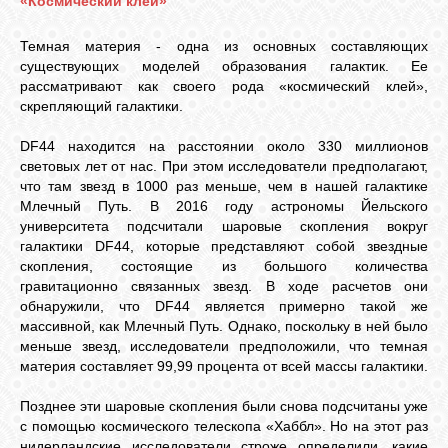
«Космический клей»
Темная материя - одна из основных составляющих
существующих моделей образования галактик. Ее
рассматривают как своего рода «космический клей»,
скрепляющий галактики.
DF44 находится на расстоянии около 330 миллионов
световых лет от нас. При этом исследователи предполагают,
что там звезд в 1000 раз меньше, чем в нашей галактике
Млечный Путь. В 2016 году астрономы Йельского
университета подсчитали шаровые скопления вокруг
галактики DF44, которые представляют собой звездные
скопления, состоящие из большого количества
гравитационно связанных звезд. В ходе расчетов они
обнаружили, что DF44 является примерно такой же
массивной, как Млечный Путь. Однако, поскольку в ней было
меньше звезд, исследователи предположили, что темная
материя составляет 99,99 процента от всей массы галактики.
Позднее эти шаровые скопления были снова подсчитаны уже
с помощью космического телескопа «Хаббл». Но на этот раз
нидерландские исследователи строже определили, какие