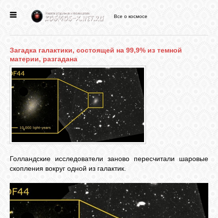
Все о космосе
ГЛАВНАЯ
Загадка галактики, состоящей на 99,9% из темной
НОВОСТИ
материи, разгадана
ФОРУМ
СТАТЬИ
ФАЙЛЫ
Голландские исследователи заново пересчитали шаровые
скопления вокруг одной из галактик.
ВИДЕО
ФОТО