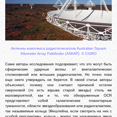
Антенны комплекса радиотелескопов Australian Square
Kilometer Array Pathfinder (ASKAP). © CISRO
Сами авторы исследования подозревают, что это могут быть
сферические ударные волны от внегалактических
столкновений или вспышек радиогалактик. Но точно пока
еще никто утверждать не берется. В своей статье авторы
объясняют, почему они считают причиной остатки
сверхновой (то есть взрыва старой звезды) столь же
маловероятной, как и то, что обнаруженные OCR
представляют собой галактические планетарные
туманности, области звездообразования или радиогалактики,
так называемые кольца Эйнштейна, если смотреть на них с
особой перспективы, кольца - вокруг так называемых звезд