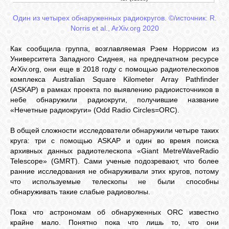
Один из четырех обнаруженных радиокругов. ©/источник: R.
Norris et al., ArXiv.org 2020
Как сообщила группа, возглавляемая Рэем Норрисом из
Университета Западного Сиднея, на предпечатном ресурсе
ArXiv.org, они еще в 2018 году с помощью радиотелескопов
комплекса Australian Square Kilometer Array Pathfinder
(ASKAP) в рамках проекта по выявлению радиоисточников в
небе обнаружили радиокруги, получившие название
«Нечетные радиокруги» (Odd Radio Circles=ORC).
В общей сложности исследователи обнаружили четыре таких
круга: три с помощью ASKAP и один во время поиска
архивных данных радиотелескопа «Giant MetreWaveRadio
Telescope» (GMRT). Сами ученые подозревают, что более
ранние исследования не обнаруживали этих кругов, потому
что используемые телескопы не были способны
обнаруживать такие слабые радиоволны.
Пока что астрономам об обнаруженных ORC известно
крайне мало. Понятно пока что лишь то, что они