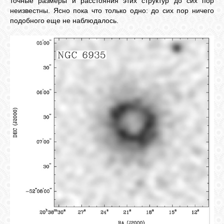
точные размеры и расстояния этих структур до сих пор
неизвестны. Ясно пока что только одно: до сих пор ничего
подобного еще не наблюдалось.
СВЯЗЬ
ВХОД
RSS