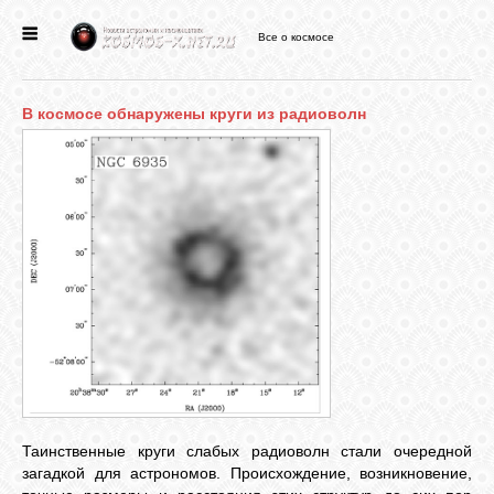
Все о космосе
ГЛАВНАЯ
В космосе обнаружены круги из радиоволн
НОВОСТИ
ФОРУМ
СТАТЬИ
ФАЙЛЫ
ВИДЕО
Таинственные круги слабых радиоволн стали очередной
загадкой для астрономов. Происхождение, возникновение,
ФОТО