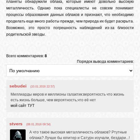
планеты обнаружили облака, которые имеют довольно высокую
металличность. Однако пока специалисты не совсем понимают
процессы образования данных облаков и признают, что необходимо
проделать еще много работы прежде, чем природа их будет раскрыта.
Возможно, это просто погрешность наблюдений из-за близости
родительской звезды.
Всего комментариев:
8
Порядок вывода комментариев:
sebudei
(10.01.2016 22:57)
Миллиарды миров и миллионы галактик:вероятность что жизнь
есть жизнь больше, чем вероятность,что её нет
мой сайт ТУТ
stvers
(08.01.2016 09:54)
А что такое высокая металличность облаков? Ртутные
облака? Лучше бы юпитер и Сатурн изучали, бездари...!