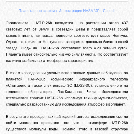
Планетарная система. Иллюстрация NASA / JPL-Caltech
Экзопланета HAT-P-26b находится на расстоянии около 437
световых лет от Земли в созвездии Девы и представляет собой
газовый гигант, чья масса примерно соответствует массе Нептуна.
Однако в отличие от Нептуна она вращается довольно близко к своей
звезде. «Год» на HAT-P-26b составляет всего 4.23 земных суток.
Планета имеет относительно низкую силу тяжести, что соответствует
наличию стабильных атмосферных характеристик.
В своем исследовании ученые использовали данные наблюдения за
планетой HAT-P-26b космического инфракрасного телескопа
«Спитцер», а также спектрограф 3C (LDSS-3C), установленного на
телескопе обсерватории Лас-Кампанас, Чили. Исследователи
отслеживали транзит HAT-P-26b используя технику мульти-объектов,
специально разработанную для исследования атмосфер экзопланет.
В результате проведенных наблюдений авторы исследования смогли
найти множество признаков того, что в атмосфере HAT-P-26b
существуют молекулы воды. Помимо этого в газовой структуре