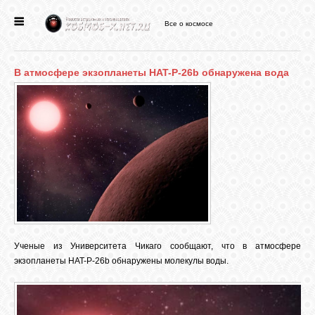
Все о космосе
ГЛАВНАЯ
В атмосфере экзопланеты HAT-P-26b обнаружена вода
НОВОСТИ
ФОРУМ
СТАТЬИ
ФАЙЛЫ
Ученые из Университета Чикаго сообщают, что в атмосфере
ВИДЕО
экзопланеты HAT-P-26b обнаружены молекулы воды.
ФОТО