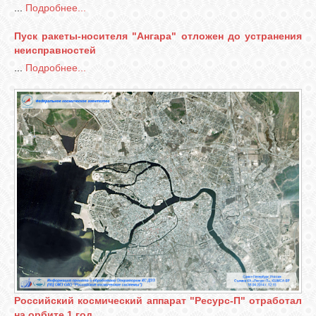
...
Подробнее...
СВЯЗЬ
Пуск ракеты-носителя "Ангара" отложен до устранения
неисправностей
...
Подробнее...
ВХОД
RSS
Российский космический аппарат "Ресурс-П" отработал
на орбите 1 год