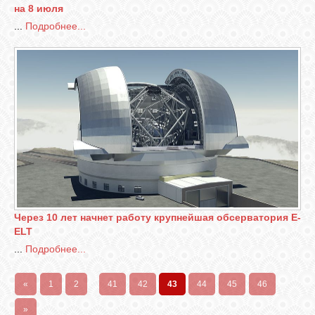
на 8 июля
...
Подробнее...
Через 10 лет начнет работу крупнейшая обсерватория E-
ELT
...
Подробнее...
«
1
2
...
41
42
43
44
45
46
»