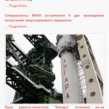
...
Подробнее...
Специалисты NASA установили 5 дат проведения
испытаний сверхзвукового парашюта
...
Подробнее...
Пуск ракеты-носителя "Ангара" отложен из-за