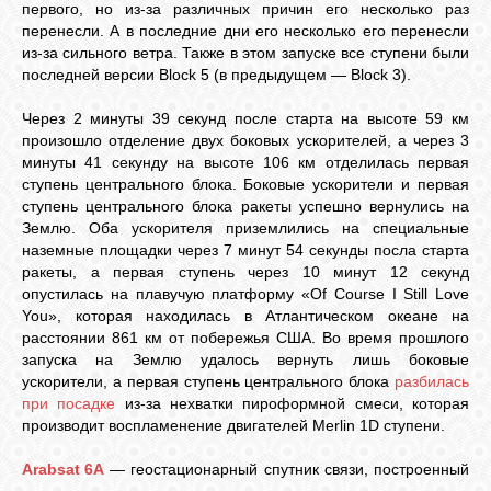
первого, но из-за различных причин его несколько раз
перенесли. А в последние дни его несколько его перенесли
из-за сильного ветра. Также в этом запуске все ступени были
последней версии Block 5 (в предыдущем — Block 3).
Через 2 минуты 39 секунд после старта на высоте 59 км
произошло отделение двух боковых ускорителей, а через 3
минуты 41 секунду на высоте 106 км отделилась первая
ступень центрального блока. Боковые ускорители и первая
ступень центрального блока ракеты успешно вернулись на
Землю. Оба ускорителя приземлились на специальные
наземные площадки через 7 минут 54 секунды посла старта
ракеты, а первая ступень через 10 минут 12 секунд
опустилась на плавучую платформу «Of Course I Still Love
You», которая находилась в Атлантическом океане на
расстоянии 861 км от побережья США. Во время прошлого
запуска на Землю удалось вернуть лишь боковые
ускорители, а первая ступень центрального блока
разбилась
при посадке
из-за нехватки пироформной смеси, которая
производит воспламенение двигателей Merlin 1D ступени.
Arabsat 6A
— геостационарный спутник связи, построенный