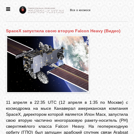
Все о космосе
ГЛАВНАЯ
SpaceX запустила свою вторую Falcon Heavy (Видео)
НОВОСТИ
ФОРУМ
СТАТЬИ
ФАЙЛЫ
11 апреля в 22:35 UTC (12 апреля в 1:35 по Москве) с
космодрома на мысе Канаверал американская компания
ВИДЕО
SpaceX, директором которой является Илон Маск, запустила
свою вторую частично многоразовую ракету-носитель (РН)
сверхтяжёлого класса Falcon Heavy. На геопереходную
ФОТО
орбиту (ГПО) был запущен арабский спутник связи Arabsat