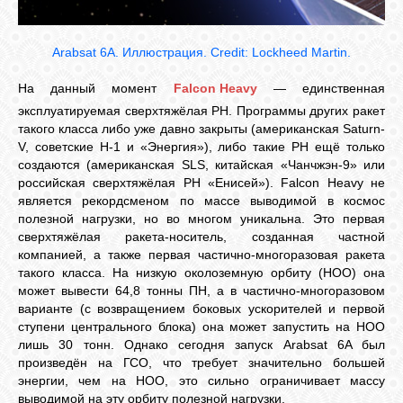
Arabsat 6A. Иллюстрация. Credit: Lockheed Martin.
На данный момент
Falcon Heavy
— единственная
эксплуатируемая сверхтяжёлая РН. Программы других ракет
такого класса либо уже давно закрыты (американская Saturn-
V, советские Н-1 и «Энергия»), либо такие РН ещё только
создаются (американская SLS, китайская «Чанчжэн-9» или
российская сверхтяжёлая РН «Енисей»). Falcon Heavy не
является рекордсменом по массе выводимой в космос
полезной нагрузки, но во многом уникальна. Это первая
сверхтяжёлая ракета-носитель, созданная частной
компанией, а также первая частично-многоразовая ракета
такого класса. На низкую околоземную орбиту (НОО) она
может вывести 64,8 тонны ПН, а в частично-многоразовом
варианте (с возвращением боковых ускорителей и первой
ступени центрального блока) она может запустить на НОО
лишь 30 тонн. Однако сегодня запуск Arabsat 6A был
произведён на ГСО, что требует значительно большей
энергии, чем на НОО, это сильно ограничивает массу
выводимой на эту орбиту полезной нагрузки.