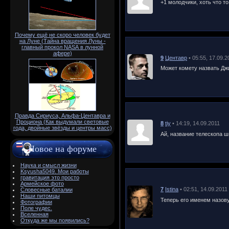
+1 молодчики, хоть что то.
Почему ещё не скоро человек будет
на Луне (Тайна вращения Луны -
главный прокол NАSА в лунной
афере)
9
Центавр
• 05:55, 17.09.2
Может комету назвать Джиг
Правда Сириуса, Альфа-Центавра и
Проциона (Как выдумали световые
8
tiy
• 14:19, 14.09.2011
года, двойные звёзды и центры масс)
Ай, название телескопа ши
Новое на форуме
Наука и смысл жизни
Ksyusha5049. Мои работы
гравитация это просто
Армейское фото
7
Istina
• 02:51, 14.09.2011
Словесные баталии
Наши питомцы
Теперь его именем назов
Фотографии
Поле чудес.
Вселенная
Откуда же мы появились?