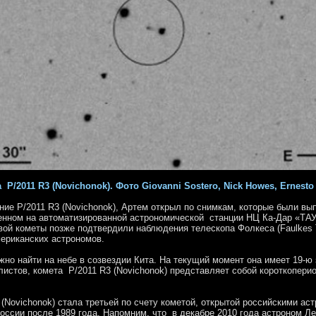
 P/2011 R3 (Novichonok). Фото Giovanni Sostero, Nick Howes, Ernesto
е P/2011 R3 (Novichonok), Артем открыл по снимкам, которые были вы
енном на автоматизированной астрономической станции НЦ Ка-Дар «ТАУ
вой кометы позже подтвердили наблюдения телескопа Фолкеса (Faulkes T
ериканских астрономов.
о найти на небе в созвездии Кита. На текущий момент она имеет 19-ю 
листов, комета P/2011 R3 (Novichonok) представляет собой короткопер
(Novichonok) стала третьей по счету кометой, открытой российскими ас
России после 1989 года
. Напомним, что в декабре 2010 года астроном Л