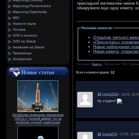
Марсоход Curiosity
прикладной математики имени 
Марсоход Perseverance
обнаружили еще одну комету, к
Марсоход Opportunity
МКС
Новости науки
Похожие новости
:
Техника
НЛО в космосе
Открытие третьего межз
НЛО на Земле
«Проснулась» огромная
Новые наблюдения позв
Аномалии на Земле
Новая комета, открытая
Пришельцы
Интересное
Категория
:
Кометы
|
Просмотров
: 5912 |
Добав
Новые статьи
Всего комментариев
:
12
12
yegor2010
• 18:26, 18.0
Ну студент!
Китайские инженеры напомнили
НАСА о "лунной афере" из-за
проблем лунной гравитации
10
JmurikFD
• 13:55, 18.0