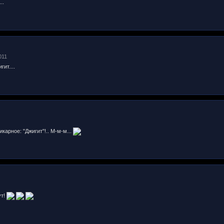
..
011
ит....
карное: "Джигит"!.. М-м-м...
ут!