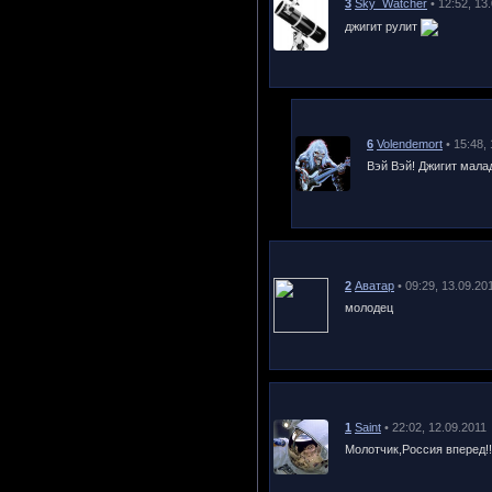
3
Sky_Watcher
• 12:52, 13
джигит рулит
6
Volendemort
• 15:48,
Вэй Вэй! Джигит мала
2
Аватар
• 09:29, 13.09.20
молодец
1
Saint
• 22:02, 12.09.2011
Молотчик,Россия вперед!!