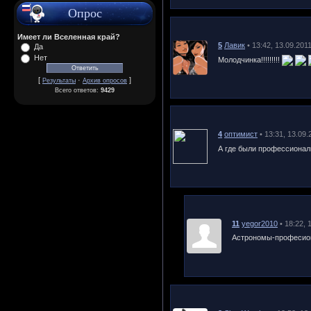
Опрос
Имеет ли Вселенная край?
5
Лавик
• 13:42, 13.09.201
Да
Нет
Молодчинка!!!!!!!!!
[
·
]
Результаты
Архив опросов
Всего ответов:
9429
4
оптимист
• 13:31, 13.09.
А где были профессионал
11
yegor2010
• 18:22, 
Астрономы-професиона