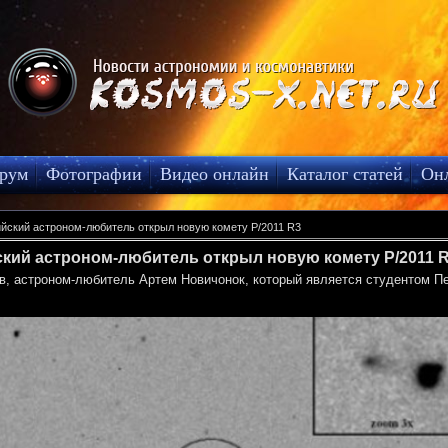
рум
Фотографии
Видео онлайн
Каталог статей
Он
йский астроном-любитель открыл новую комету P/2011 R3
кий астроном-любитель открыл новую комету P/2011 
астроном-любитель Артем Новичонок, который является студентом Пет