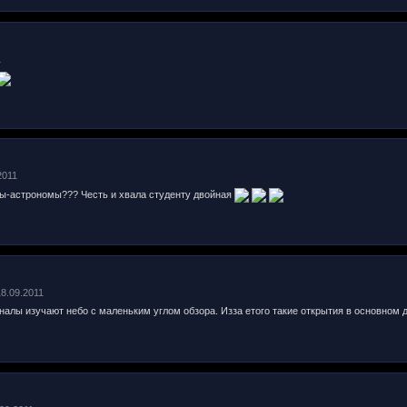
1
2011
ы-астрономы??? Честь и хвала студенту двойная
18.09.2011
лы изучают небо с маленьким углом обзора. Изза етого такие открытия в основном