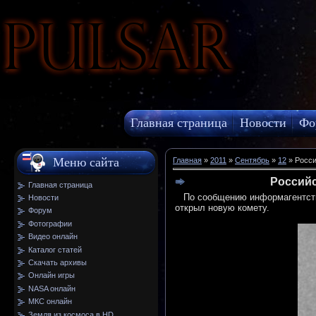
Pulsar
Главная страница
Новости
Фо
МКС онлайн
Меню сайта
Главная
»
2011
»
Сентябрь
»
12
» Росси
Российс
Главная страница
По сообщению информагентств, 
Новости
открыл новую комету.
Форум
Фотографии
Видео онлайн
Каталог статей
Скачать архивы
Онлайн игры
NASA онлайн
МКС онлайн
Земля из космоса в HD