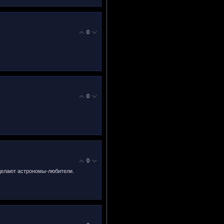
0
0
0
 делают астрономы-любители.