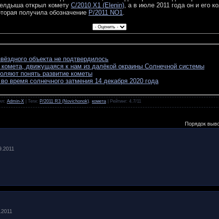
Келдыша открыл комету
C/2010 X1 (Elenin)
, а в июле 2011 года он и его 
оторая получила обозначение
P/2011 NO1
.
вёздного объекта не подтвердилось
 комета, движущаяся к нам из далёкой окраины Солнечной системы
оляют понять развитие кометы
 во время солнечного затмения 14 декабря 2020 года
ил
:
Admin-X
|
Теги
:
P/2011 R3 (Novichonok)
,
комета
|
Рейтинг
:
4.7
/
11
Порядок выв
9.2011
9.2011