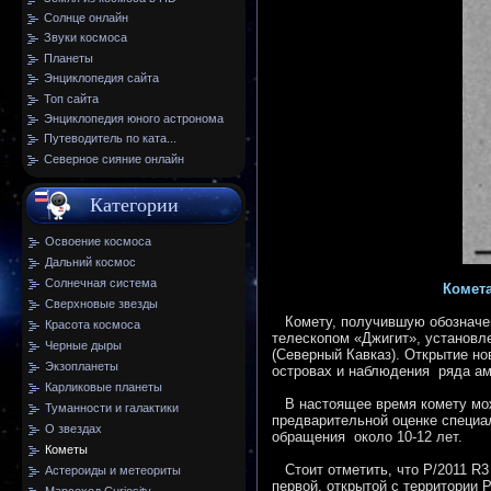
Солнце онлайн
Звуки космоса
Планеты
Энциклопедия сайта
Топ сайта
Энциклопедия юного астронома
Путеводитель по ката...
Северное сияние онлайн
Категории
Освоение космоса
Дальний космос
Солнечная система
Комета
Сверхновые звезды
Комету, получившую обозначени
Красота космоса
телескопом «Джигит», установл
Черные дыры
(Северный Кавказ)
. Открытие но
Экзопланеты
островах и наблюдения ряда ам
Карликовые планеты
В настоящее время комету можн
Туманности и галактики
предварительной оценке специа
О звездах
обращения около 10-12 лет.
Кометы
Стоит отметить, что P/2011 R3 
Астероиды и метеориты
первой, открытой с территории 