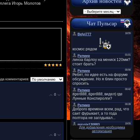
Архив новостей
коллега Игорь Молотов
Чат Пульсар
ода комментариев:
0
Для добавления необходима
авторизация
0