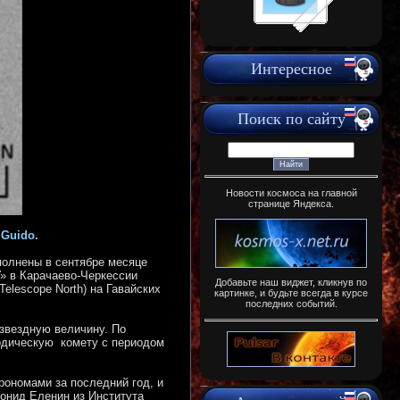
Интересное
Поиск по сайту
Новости космоса на главной
странице Яндекса.
 Guido.
полнены в сентябре месяце
» в Карачаево-Черкессии
Добавьте наш виджет, кликнув по
elescope North) на Гавайских
картинке, и будьте всегда в курсе
последних событий.
звездную величину. По
иодическую комету с периодом
трономами за последний год,
и
еонид Еленин из Института