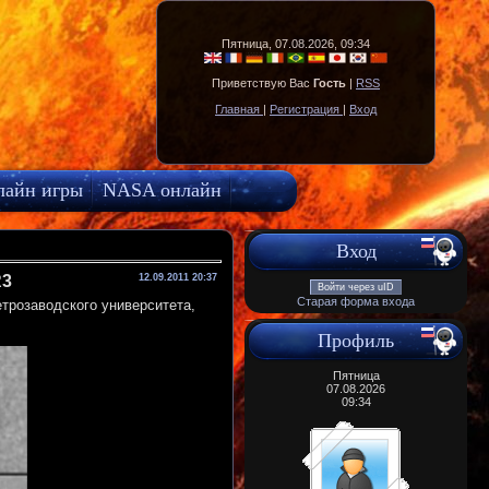
Пятница, 07.08.2026, 09:34
Приветствую Вас
Гость
|
RSS
Главная
|
Регистрация
|
Вход
лайн игры
NASA онлайн
Вход
R3
12.09.2011 20:37
Войти через uID
Старая форма входа
розаводского университета,
Профиль
Пятница
07.08.2026
09:34