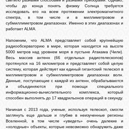
светило разными способами и разными приборами. Однако,
чтобы до конца понять физику Солнца требуется
исследовать его на всем протяжении электромагнитного
спектра, в том числе и в миллиметровом и
субмиллиметровом диапазонах. Именно в этих диапазонах и
работает ALMA.
Напомним, что ALMA представляет собой крупнейшую
радиообсерваторию в мире, которая находится на высоте
5000 метров над уровнем моря в пустыне Атакама (Чили).
Весь массив антенн (66 отдельных радиотелескопов)
протянулся на 16 километров и представляет собой целую
систему, которая действует как единый гигантский телескоп в
миллиметровом и субмиллиметровом диапазонах волн.
Данные, поступающие с каждой из антенн, обрабатываются
и объединяются при помощи специального
информационно-вычислительного комплекса, который
способен выполнять до 17 квадрильонов операций в секунду.
Начиная с 2013 года, ученые, используя телескоп, смогли
заглянуть еще дальше и глубже в неизученные регионы
Вселенной, в том числе «увидеть» очень далекие и
«холодные» объекты, которые невозможно обнаружить даже