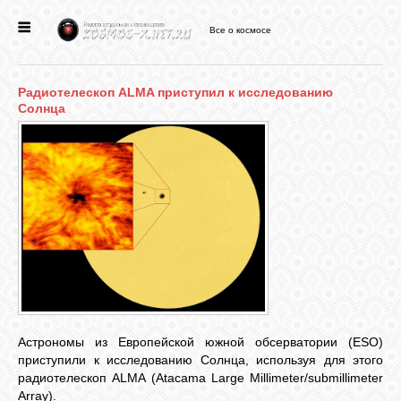
Все о космосе
ГЛАВНАЯ
Радиотелескоп ALMA приступил к исследованию
НОВОСТИ
Солнца
ФОРУМ
СТАТЬИ
ФАЙЛЫ
ВИДЕО
Астрономы из Европейской южной обсерватории (ESO)
приступили к исследованию Солнца, используя для этого
радиотелескоп ALMA (Atacama Large Millimeter/submillimeter
ФОТО
Array).