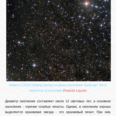
Комета C/2013 (Siding Spring) на фоне скопления "Бабочка". Фото
любителя астрономии
Rolando Ligustri
.
Диаметр скопления составляет около 12 световых лет, а основное
население - горячие голубые гиганты. Однако, в скоплении хорошо
выделяется оранжевая звезда - это оранжевый гигант. При чем,