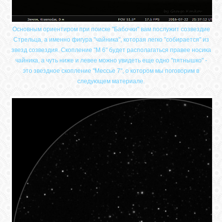
Основным ориентиром при поиске "Бабочки" вам послужит созвездие
Стрельца, а именно фигура "чайника", которая легко "собирается" из
звезд созвездия. Скопление "М 6" будет располагаться правее носика
чайника, а чуть ниже и левее можно увидеть еще одно "пятнышко" -
это звездное скопление "Мессье 7", о котором мы поговорим в
следующем материале.