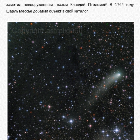
заметил невооруженным глазом Клавдий Птолемей! В 1764 году
Шарль Мессье добавил объект в свой каталог.