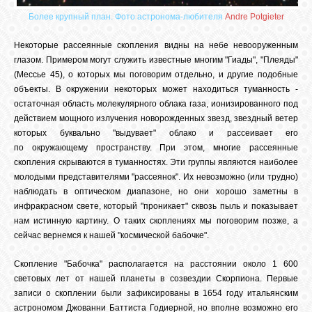
Более крупный план. Фото астронома-любителя
Andre Potgieter
Некоторые рассеянные скопления видны на небе невооруженным
глазом. Примером могут служить известные многим "Гиады", "Плеяды"
(Мессье 45), о которых мы поговорим отдельно, и другие подобные
объекты. В окружении некоторых может находиться туманность -
остаточная область молекулярного облака газа, ионизированного под
действием мощного излучения новорожденных звезд, звездный ветер
которых буквально "выдувает" облако и рассеивает его
по окружающему пространству. При этом, многие рассеянные
скопления скрываются в туманностях. Эти группы являются наиболее
молодыми представителями "рассеянок". Их невозможно (или трудно)
наблюдать в оптическом диапазоне, но они хорошо заметны в
инфракрасном свете, который "проникает" сквозь пыль и показывает
нам истинную картину. О таких скоплениях мы поговорим позже, а
сейчас вернемся к нашей "космической бабочке".
Скопление "Бабочка" располагается на расстоянии около 1 600
световых лет от нашей планеты в созвездии Скорпиона. Первые
записи о скоплении были зафиксированы в 1654 году итальянским
астрономом Джованни Баттиста Годиерной, но вполне возможно его