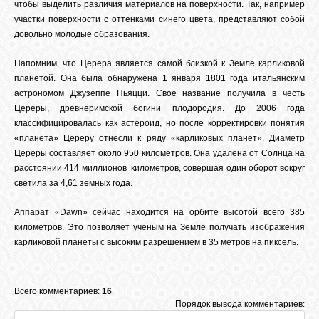
чтобы выделить различия материалов на поверхности. Так, например
участки поверхности с оттенками синего цвета, представляют собой
довольно молодые образования.
Напомним, что Церера является самой близкой к Земле карликовой
планетой. Она была обнаружена 1 января 1801 года итальянским
астрономом Джузеппе Пьяцци. Свое название получила в честь
Цереры, древнеримской богини плодородия. До 2006 года
классифицировалась как астероид, но после корректировки понятия
«планета» Цереру отнесли к ряду «карликовых планет». Диаметр
Цереры составляет около 950 километров. Она удалена от Солнца на
расстоянии 414 миллионов километров, совершая один оборот вокруг
светила за 4,61 земных года.
Аппарат «Dawn» сейчас находится на орбите высотой всего 385
километров. Это позволяет ученым на Земле получать изображения
карликовой планеты с высоким разрешением в 35 метров на пиксель.
Всего комментариев:
16
Порядок вывода комментариев: