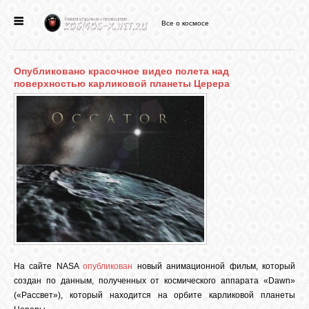
Все о космосе
ГЛАВНАЯ
Опубликовано красочное видео полета над
НОВОСТИ
поверхностью карликовой планеты Церера
ФОРУМ
СТАТЬИ
ФАЙЛЫ
ВИДЕО
На сайте NASA
опубликован
новый анимационной фильм, который
создан по данным, полученных от космического аппарата «Dawn»
(«Рассвет»), который находится на орбите карликовой планеты
ФОТО