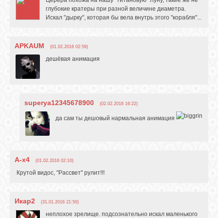
Церера похожа на нашу "титановую" Луну, такие же не
глубокие кратеры при разной величине диаметра.
Искал "дырку", которая бы вела внутрь этого "корабля"...
APKAUM
(01.02.2016 02:59)
дешёвая анимация
superya12345678900
(02.02.2016 16:22)
да сам ты дешовый нармальная анимация
A-x4
(01.02.2016 02:10)
Крутой видос, "Рассвет" рулит!!!
Икар2
(31.01.2016 21:50)
неплохое зрелище. подсознательно искал маленького