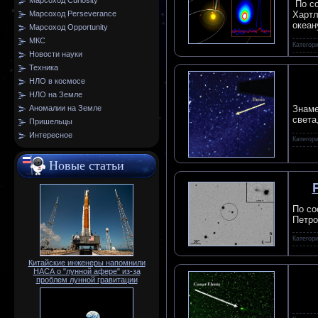
Марсоход Curiosity
По со
Марсоход Perseverance
Хартл
океан
Марсоход Opportunity
МКС
Категор
Новости науки
Техника
НЛО в космосе
НЛО на Земле
Знаме
Аномалии на Земле
света
Пришельцы
Интересное
Категор
Новые статьи
По со
Петро
Категор
Китайские инженеры напомнили
НАСА о "лунной афере" из-за
проблем лунной гравитации