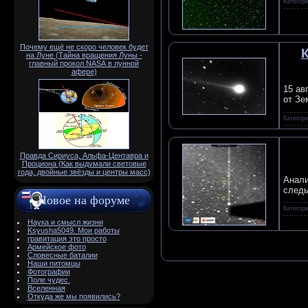
Категор
Почему ещё не скоро человек будет
на Луне (Тайна вращения Луны -
главный прокол NАSА в лунной
афере)
15 ав
от Зе
Категор
Правда Сириуса, Альфа-Центавра и
Проциона (Как выдумали световые
года, двойные звёзды и центры масс)
Анали
следы
Новое на форуме
Категор
Наука и смысл жизни
Ksyusha5049. Мои работы
гравитация это просто
Армейское фото
Словесные баталии
Наши питомцы
Фотографии
Поле чудес.
Вселенная
Откуда же мы появились?