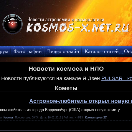
рум
Фотографии
Видео онлайн
Каталог статей
Он
Новости космоса и НЛО
! Новости публикуются на канале Я Дзен
PULSAR - к
Кометы
Астроном-любитель открыл новую 
ном-любитель из города Варренсбург (США) открыл новую комету.
ия:
Кометы
| Просмотров: 5945 | Дата:
16.02.2012
| Рейтинг: 4.9/13 |
Комментарии (26)