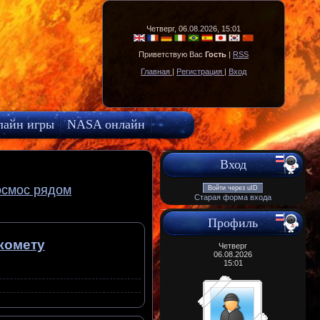
Четверг, 06.08.2026, 15:01
Приветствую Вас
Гость
|
RSS
Главная
|
Регистрация
|
Вход
лайн игры
NASA онлайн
Вход
осмос рядом
Войти через uID
Старая форма входа
Профиль
комету
Четверг
06.08.2026
15:01