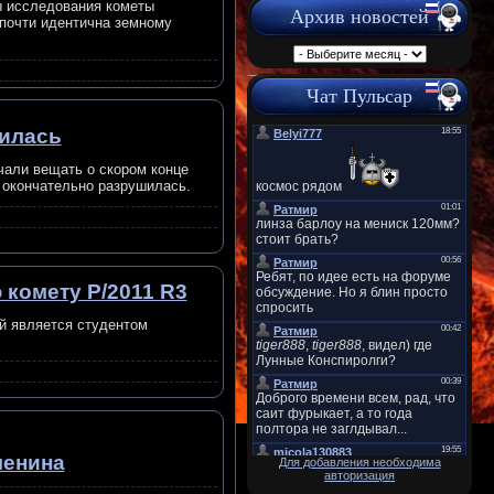
ы исследования кометы
Архив новостей
 почти идентична земному
Чат Пульсар
шилась
чали вещать о скором конце
, окончательно разрушилась.
комету P/2011 R3
й является студентом
ленина
Для добавления необходима
авторизация