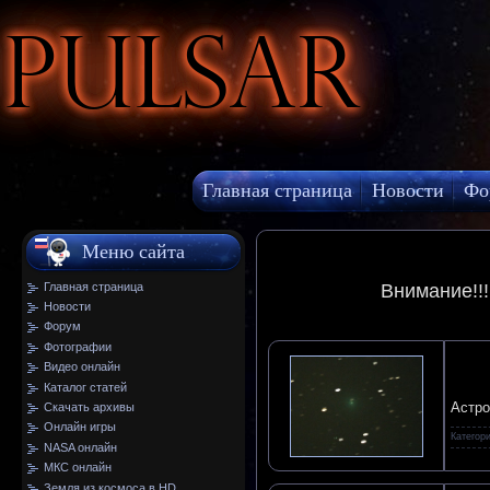
Pulsar
Главная страница
Новости
Фо
МКС онлайн
Меню сайта
Главная страница
Внимание!!
Новости
Форум
Фотографии
Видео онлайн
Каталог статей
Астро
Скачать архивы
Онлайн игры
Категор
NASA онлайн
МКС онлайн
Земля из космоса в HD