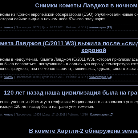
Снимки кометы Лавджоя в ночном
номы из Южной европейской обсерватории (ESO) опубликовали новые с
которая сейчас видна в ночном небе Южного полушария.
ия:
Кометы
| Просмотров: 9477 | Дата:
26.12.2011
| Рейтинг: 4.5/19 |
Комментарии (13)
мета Лавджоя (C/2011 W3) выжила после «сви
короной
номы в недоумении. Комета Лавджоя (C/2011 W3), которая приблизилась 
а была испариться, погрузившись в солнечную корону, температура кот
онов градусов, тем не менее выжила, лишившись, однако, своего хвост
ия:
Кометы
| Просмотров: 8968 | Дата:
19.12.2011
| Рейтинг: 4.8/15 |
Комментарии (24)
120 лет назад наша цивилизация была на гр
ению ученых из Института геофизики Национального автономного униве
изация 120 лет назад была на грани уничтожения.
ия:
Кометы
| Просмотров: 10858 | Дата:
17.10.2011
| Рейтинг: 4.2/30 |
Комментарии (15)
В комете Хартли-2 обнаружена земн