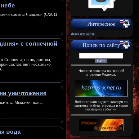
 небе
нимки кометы Лавджоя (C/2011
Интересное
Доход для сайтов
дания» с солнечной
Поиск по сайту
к Солнцу и, по подсчетам,
орой составляет несколько
а.
Новости космоса на главной
странице Яндекса.
ани уничтожения
Добавьте наш виджет, кликнув по
рситета Мексики, наша
картинке, и будьте всегда в курсе
последних событий.
ая вода