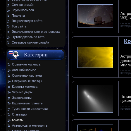
Солнце онлайн
Звуки космоса
Астро
Планеты
W3), 
Энциклопедия сайта
Топ сайта
Категор
Энциклопедия юного астронома
Путеводитель по ката...
Ко
Северное сияние онлайн
Категории
Астро
должн
Освоение космоса
милли
Дальний космос
Категор
Солнечная система
Сверхновые звезды
Красота космоса
Черные дыры
По мн
Экзопланеты
цивил
Карликовые планеты
Туманности и галактики
Категор
О звездах
Кометы
Астероиды и метеориты