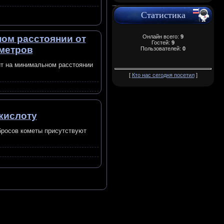
Статистика
Онлайн всего:
9
ном расстоянии от
Гостей:
9
ометров
Пользователей:
0
тит на минимальном расстоянии
[
Кто нас сегодня посетил
]
кислоту
ыбросов кометы присутствуют