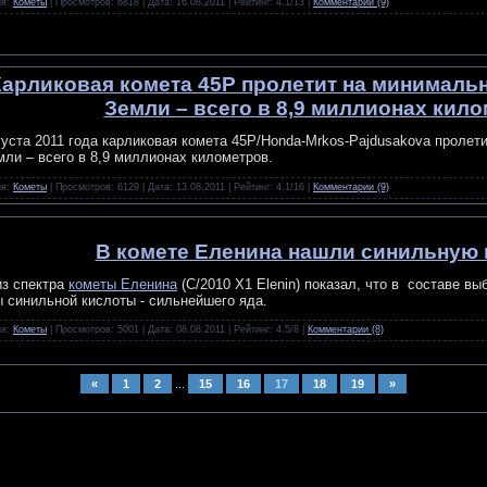
ия:
Кометы
| Просмотров: 6818 | Дата:
16.08.2011
| Рейтинг: 4.1/13 |
Комментарии (9)
Карликовая комета 45P пролетит на минималь
Земли – всего в 8,9 миллионах кил
густа 2011 года карликовая комета 45P/Honda-Mrkos-Pajdusakova проле
мли – всего в 8,9 миллионах километров.
ия:
Кометы
| Просмотров: 6129 | Дата:
13.08.2011
| Рейтинг: 4.1/16 |
Комментарии (9)
В комете Еленина нашли синильную 
з спектра
кометы Еленина
(C/2010 X1 Elenin) показал, что в составе в
 синильной кислоты - сильнейшего яда.
ия:
Кометы
| Просмотров: 5001 | Дата:
08.08.2011
| Рейтинг: 4.5/8 |
Комментарии (8)
«
1
2
...
15
16
17
18
19
»