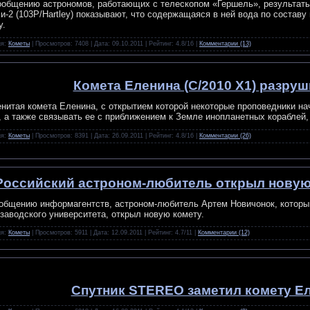
общению астрономов, работающих с телескопом «Гершель», результат
и-2 (103P/Hartley) показывают, что содержащаяся в ней вода по составу
у.
ия:
Кометы
| Просмотров: 7408 | Дата:
09.10.2011
| Рейтинг: 4.8/16 |
Комментарии (13)
Комета Еленина (C/2010 X1) разру
нитая комета Еленина, с открытием которой некоторые проповедники на
, а также связывать ее с приближением к Земле инопланетных кораблей
ия:
Кометы
| Просмотров: 8391 | Дата:
26.09.2011
| Рейтинг: 4.8/16 |
Комментарии (26)
Российский астроном-любитель открыл новую 
общению информагентств, астроном-любитель Артем Новичонок, которы
заводского университета, открыл новую комету.
ия:
Кометы
| Просмотров: 5911 | Дата:
12.09.2011
| Рейтинг: 4.7/11 |
Комментарии (12)
Спутник STEREO заметил комету Е