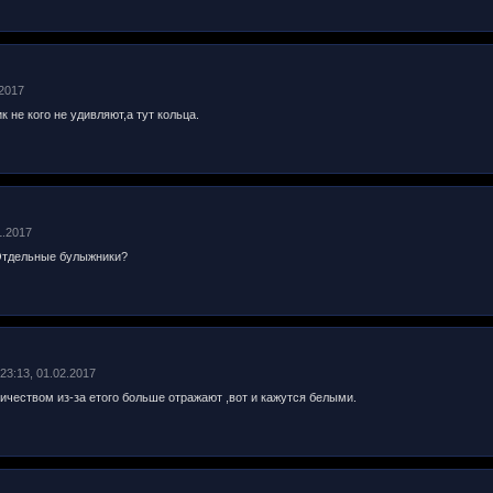
.2017
 не кого не удивляют,а тут кольца.
1.2017
 Отдельные булыжники?
 23:13, 01.02.2017
ичеством из-за етого больше отражают ,вот и кажутся белыми.