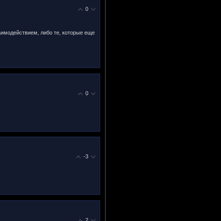
0
заимодействием, либо те, которые еще
0
-3
2