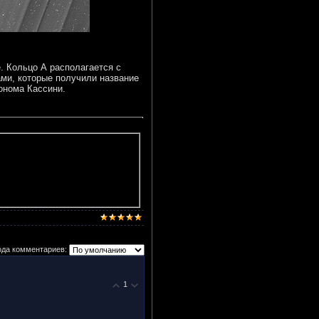
. Кольцо А располагается с
ами, которые получили название
онома Кассини.
ода комментариев:
1