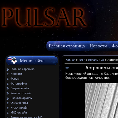
Pulsar
Главная страница
Новости
Фо
МКС онлайн
Меню сайта
Главная
»
2017
»
Январь
»
31
» Астроно
Астрономы ста
Главная страница
Космический аппарат « Кассини»
Новости
беспрецедентном качестве.
Форум
Фотографии
Видео онлайн
Каталог статей
Скачать архивы
Онлайн игры
NASA онлайн
МКС онлайн
Земля из космоса в HD