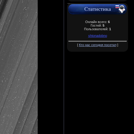
Статистика
Онлайн всего:
6
Гостей:
5
Пользователей:
1
shtonadobno
[
Кто нас сегодня посетил
]