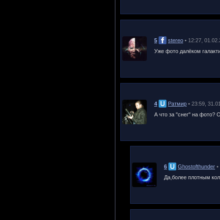
5
stereo
• 12:27, 01.02
Уже фото далёком галактик
4
Ратмир
• 23:59, 31.0
А что за "снег" на фото?
6
Ghostofthunder
•
Да,более плотным кол