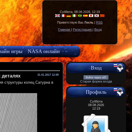
Суббота, 08.08.2026, 12:19
Приветствую Вас
Гость
|
RSS
Главная
|
Регистрация
|
Вход
лайн игры
NASA онлайн
Вход
 деталях
31.01.2017 12:09
Войти через uID
Старая форма входа
ия структуры колец Сатурна в
Профиль
Суббота
08.08.2026
12:19