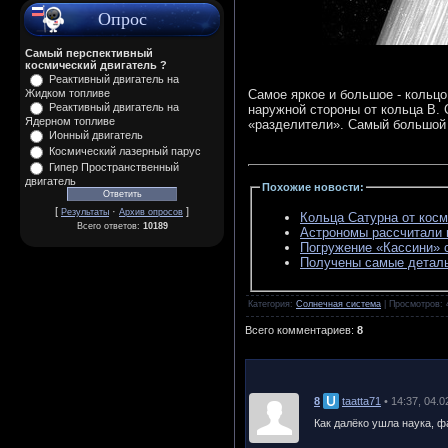
Опрос
Самый перспективный
космический двигатель ?
Реактивный двигатель на
Самое яркое и большое - кольцо
Жидком топливе
Реактивный двигатель на
наружной стороны от кольца В. 
Ядерном топливе
«разделители». Самый большой и
Ионный двигатель
Космический лазерный парус
Гипер Пространственный
двигатель
Похожие новости
:
[
·
]
Результаты
Архив опросов
Кольца Сатурна от косм
Всего ответов:
10189
Астрономы рассчитали 
Погружение «Кассини» 
Получены самые деталь
Категория
:
Солнечная система
|
Просмотров
:
Всего комментариев
:
8
8
taatta71
• 14:37, 04.
Как далёко ушла наука, ф