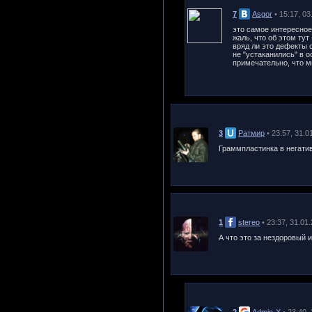
7
Asgor
• 15:17, 0
это самое интересное 
жаль, что об этом тут 
вряд ли это дефекты 
не "устаканились" в 
примечательно, что м
3
Ратмир
• 23:57, 31.0
Граммпластинка в негатив
1
stereo
• 23:37, 31.01
А что это за нездоровый 
2
Admin-X
• 23:40,