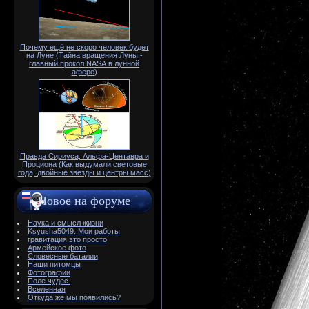
Почему ещё не скоро человек будет
на Луне (Тайна вращения Луны -
главный прокол NАSА в лунной
афере)
Правда Сириуса, Альфа-Центавра и
Проциона (Как выдумали световые
года, двойные звёзды и центры масс)
Новое на форуме
Наука и смысл жизни
Ksyusha5049. Мои работы
гравитация это просто
Армейское фото
Словесные баталии
Наши питомцы
Фотографии
Поле чудес.
Вселенная
Откуда же мы появились?