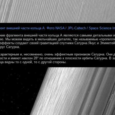
ент внешней части кольца А. Фото NASA / JPL-Caltech / Space Science Ins
ие фрагмента внешней части кольца А являются самыми детальными из 
лю. Мы можем видеть в мельчайших деталях, так называемые «пропелле
 эффекты создают своей гравитацией спутники Сатурна Янус и Эпиметей
круг Сатурна.
характерным и, несомненно, очень эффектным признаком Сатурна. Они д
ости и имеют наклон 28° по отношению к плоскости орбиты Сатурна. В 
ца видны то с одной, то с другой стороны.