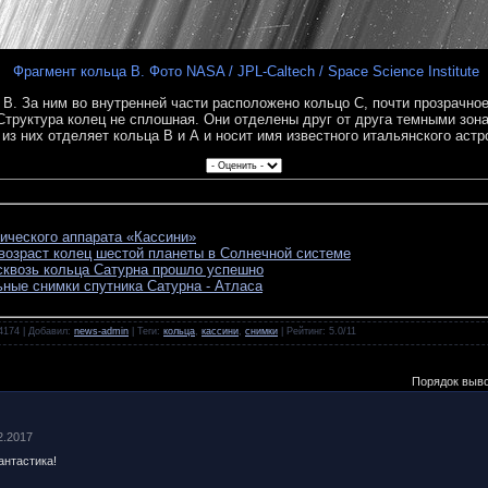
Фрагмент кольца B. Фото NASA / JPL-Caltech / Space Science Institute
 В. За ним во внутренней части расположено кольцо С, почти прозрачное
Структура колец не сплошная. Они отделены друг от друга темными зон
з них отделяет кольца В и А и носит имя известного итальянского астр
ического аппарата «Кассини»
возраст колец шестой планеты в Солнечной системе
сквозь кольца Сатурна прошло успешно
ные снимки спутника Сатурна - Атласа
 4174 |
Добавил
:
news-admin
|
Теги
:
кольца
,
кассини
,
снимки
|
Рейтинг
:
5.0
/
11
Порядок выв
02.2017
антастика!