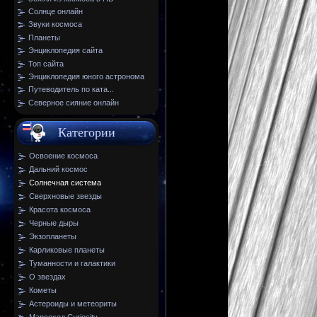
Солнце онлайн
Звуки космоса
Планеты
Энциклопедия сайта
Топ сайта
Энциклопедия юного астронома
Путеводитель по ката...
Северное сияние онлайн
Категории
Освоение космоса
Дальний космос
Солнечная система
Сверхновые звезды
Красота космоса
Черные дыры
Экзопланеты
Карликовые планеты
Туманности и галактики
О звездах
Кометы
Астероиды и метеориты