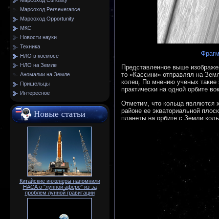
Марсоход Curiosity
Марсоход Perseverance
Марсоход Opportunity
МКС
Новости науки
Техника
Фрагм
НЛО в космосе
НЛО на Земле
Представленное выше изображен
то «Кассини» отправлял на Зем
Аномалии на Земле
колец. По мнению ученых такие
Пришельцы
практически на одной орбите во
Интересное
Отметим, что кольца являются 
районе ее экваториальной плоск
Новые статьи
планеты на орбите с Земли коль
Китайские инженеры напомнили
НАСА о "лунной афере" из-за
проблем лунной гравитации