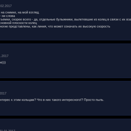
3.02.2017
на снимке, на мой взгляд.
- ни слова
съемки, скорее всего - да, отдельные булыжники, вылетевшие из колец в связи с их в
основной плоскости колец
ногие представлены, как линия, что может означать их высокую скорость
1.2017
е)))
.2017
интерес к этим кольцам? Что в них такого интересного!? Просто пыль.
 31.01.2017