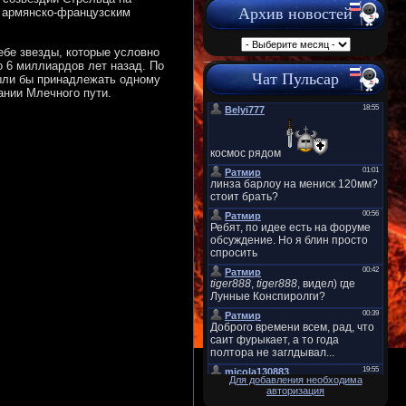
Архив новостей
х армянско-французским
ебе звезды, которые условно
о 6 миллиардов лет назад. По
Чат Пульсар
ыли бы принадлежать одному
ании Млечного пути.
Для добавления необходима
авторизация