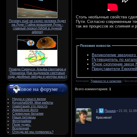
Столь необычные свойства сдел
Почему ещё не скоро человек будет
Пути. Согласно современным тео
на Луне (Тайна вращения Луны -
так же процессов их слияния и 
главный прокол NАSА в лунной
афере)
Похожие новости
:
Великолепие звездного
Путеводитель по катало
Юное скопление звезд 
Представители Европей
Правда Сириуса, Альфа-Центавра и
Проциона (Как выдумали световые
года, двойные звёзды и центры масс)
Категория
:
Туманности и галактики
|
Просмотр
Новое на форуме
Всего комментариев
:
1
Наука и смысл жизни
Ksyusha5049. Мои работы
гравитация это просто
Армейское фото
1
Пышка
• 21:19, 11.0
Словесные баталии
Наши питомцы
Красивое!
Фотографии
Поле чудес.
Вселенная
Откуда же мы появились?