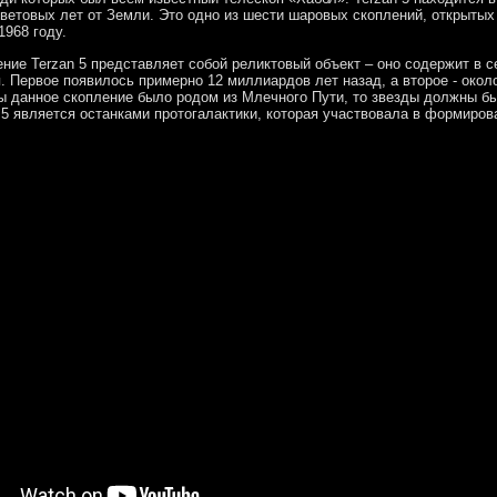
световых лет от Земли. Это одно из шести шаровых скоплений, открыты
968 году.
ение Terzan 5 представляет собой реликтовый объект – оно содержит в с
. Первое появилось примерно 12 миллиардов лет назад, а второе - окол
ы данное скопление было родом из Млечного Пути, то звезды должны б
 5 является останками протогалактики, которая участвовала в формиров