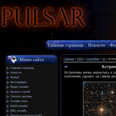
Pulsar
Главная страница
Новости
Фо
МКС онлайн
Меню сайта
Главная
»
2016
»
Сентябрь
»
11
» Астро
Астрон
Главная страница
Астрономы вновь вернулись к з
Новости
скопление, однако, на самом де
Форум
Фотографии
Видео онлайн
Каталог статей
Скачать архивы
Онлайн игры
NASA онлайн
МКС онлайн
Земля из космоса в HD