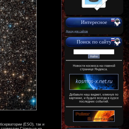
Интересное
Доход для сайтов
Поиск по сайту
Новости космоса на главной
странице Яндекса.
Добавьте наш виджет, кликнув по
картинке, и будьте всегда в курсе
последних событий.
бсерватории (ESO), так и
 созвездии Стрельца на