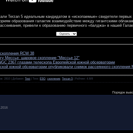
али Terzan 5 идеальным кандидатом в «ископаемые» свидетели первых
риям образования галактик взаимодействие между гигантскими облаками
рассеивания, привели к образованию первичного «балджа» в нашей Галак
 скопления RCW 38
гу Мессье: шаровое скопление "Мессье 12"
NGC 2367 глазами телескопа Европейской южной обсерватории
ской южной обсерватории опубликовали снимок рассеянного скопления 
ов
: 2810 |
Добавил
:
Test
|
Теги
:
ESO
,
скопление
,
Terzan 5
|
Рейтинг
:
4.8
/
8
Порядок выв
9.2016