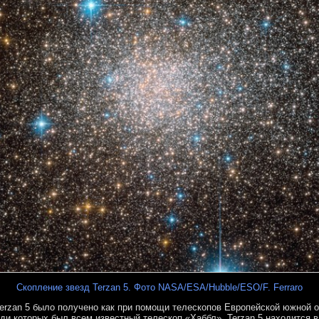
Скопление звезд Terzan 5. Фото NASA/ESA/Hubble/ESO/F. Ferraro
erzan 5 было получено как при помощи телескопов Европейской южной о
ди которых был всем известный телескоп «Хаббл». Terzan 5 находится в