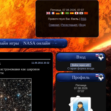
Пятница, 07.08.2026, 07:07
Приветствую Вас
Гость
|
RSS
Главная
|
Регистрация
|
Вход
лайн игры
NASA онлайн
Вход
5
11.09.2016 20:32
Войти через uID
Старая форма входа
 астрономами как шаровое
ти.
Профиль
Пятница
07.08.2026
07:07