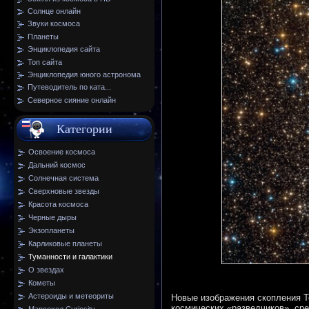
Солнце онлайн
Звуки космоса
Планеты
Энциклопедия сайта
Топ сайта
Энциклопедия юного астронома
Путеводитель по ката...
Северное сияние онлайн
Категории
Освоение космоса
Дальний космос
Солнечная система
Сверхновые звезды
Красота космоса
Черные дыры
Экзопланеты
Карликовые планеты
Туманности и галактики
О звездах
Кометы
Астероиды и метеориты
Новые изображения скопления T
космических «разведчиков», сре