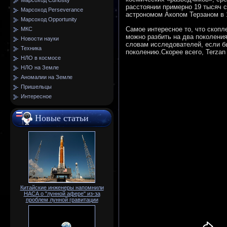
Марсоход Curiosity
расстоянии примерно 19 тысяч 
Марсоход Perseverance
астрономом Акопом Терзаном в 1
Марсоход Opportunity
Самое интересное то, что скопл
МКС
можно разбить на два поколения
Новости науки
словам исследователей, если б
Техника
поколению.Скорее всего, Terzan
НЛО в космосе
НЛО на Земле
Аномалии на Земле
Пришельцы
Интересное
Новые статьи
Китайские инженеры напомнили
НАСА о "лунной афере" из-за
проблем лунной гравитации