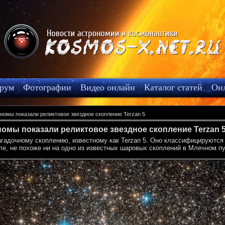
рум
Фотографии
Видео онлайн
Каталог статей
Он
номы показали реликтовое звездное скопление Terzan 5
омы показали реликтовое звездное скопление Terzan 
агадочному скоплению, известному как Terzan 5. Оно классифицируются
ле, не похоже ни на одно из известных шаровых скоплений в Млечном пу