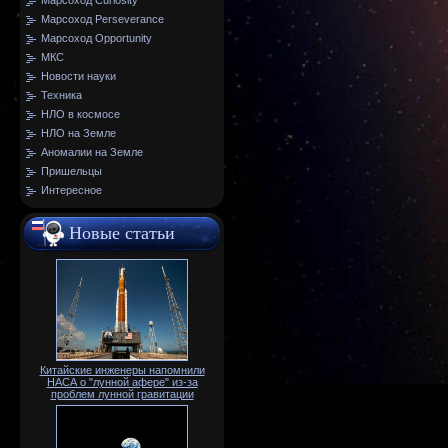
Марсоход Curiosity
Марсоход Perseverance
Марсоход Opportunity
МКС
Новости науки
Техника
НЛО в космосе
НЛО на Земле
Аномалии на Земле
Пришельцы
Интересное
Новые статьи
Китайские инженеры напомнили
НАСА о "лунной афере" из-за
проблем лунной гравитации