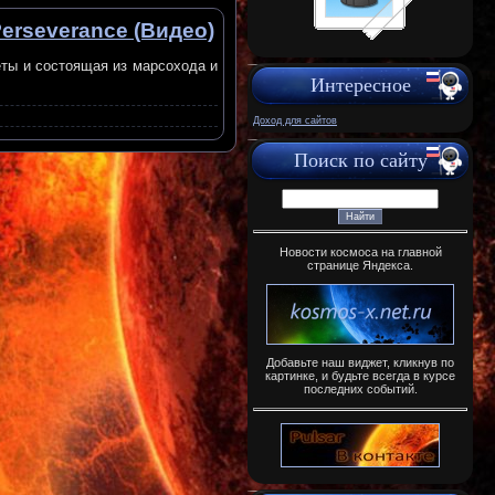
erseverance (Видео)
ты и состоящая из марсохода и
Интересное
Доход для сайтов
Поиск по сайту
Новости космоса на главной
странице Яндекса.
Добавьте наш виджет, кликнув по
картинке, и будьте всегда в курсе
последних событий.