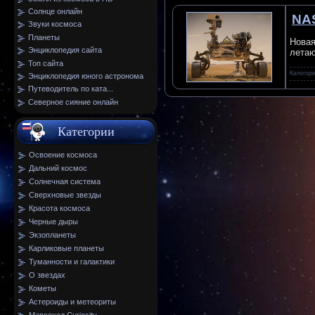
Солнце онлайн
NAS
Звуки космоса
Планеты
Новая
Энциклопедия сайта
летаю
Топ сайта
Категор
Энциклопедия юного астронома
Путеводитель по ката...
Северное сияние онлайн
Категории
Освоение космоса
Дальний космос
Солнечная система
Сверхновые звезды
Красота космоса
Черные дыры
Экзопланеты
Карликовые планеты
Туманности и галактики
О звездах
Кометы
Астероиды и метеориты