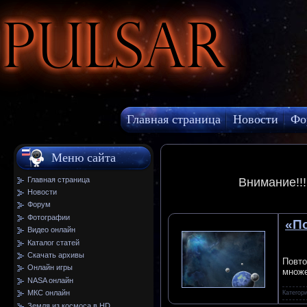
Pulsar
Главная страница
Новости
Фо
МКС онлайн
Меню сайта
Главная страница
Внимание!!
Новости
Форум
Фотографии
«П
Видео онлайн
Каталог статей
Скачать архивы
Повто
Онлайн игры
множе
NASA онлайн
МКС онлайн
Категор
Земля из космоса в HD