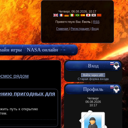
Четверг, 06.08.2026, 10:17
Приветствую Вас
Гость
|
RSS
Главная
|
Регистрация
|
Вход
лайн игры
NASA онлайн
Вход
осмос рядом
Войти через uID
Старая форма входа
Профиль
жению пригодных для
Четверг
06.08.2026
10:17
жить путь к открытию
тем.