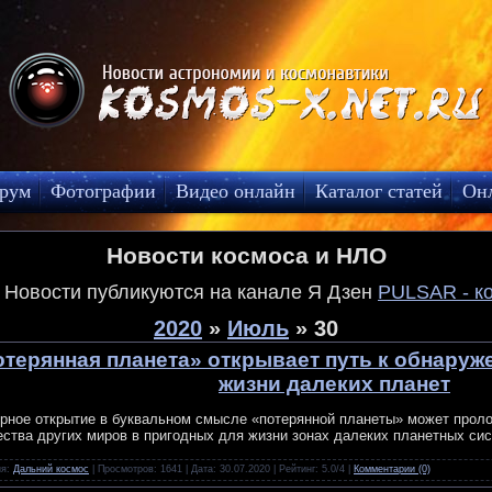
рум
Фотографии
Видео онлайн
Каталог статей
Он
Новости космоса и НЛО
! Новости публикуются на канале Я Дзен
PULSAR - к
2020
»
Июль
»
30
отерянная планета» открывает путь к обнару
жизни далеких планет
рное открытие в буквальном смысле «потерянной планеты» может проло
ства других миров в пригодных для жизни зонах далеких планетных сис
ия:
Дальний космос
| Просмотров: 1641 | Дата:
30.07.2020
| Рейтинг: 5.0/4 |
Комментарии (0)