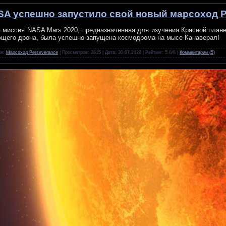
A успешно запустило свой новый марсоход P
 миссия NASA Mars 2020, предназначенная для изучения Красной плане
щего дрона, была успешно запущена космодрома на мысе Канаверал!
ия:
Марсоход Perseverance
| Просмотров: 2815 | Дата:
30.07.2020
| Рейтинг: 5.0/8 |
Комментарии (5)