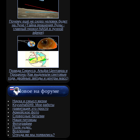
Почему ещё не скоро человек будет
на Луне (Тайна вращения Луны -
главный прокол NАSА в лунной
афере)
Правда Сириуса, Альфа-Центавра и
Проциона (Как выдумали световые
года, двойные звёзды и центры масс)
Новое на форуме
Наука и смысл жизни
Ksyusha5049. Мои работы
гравитация это просто
Армейское фото
Словесные баталии
Наши питомцы
Фотографии
Поле чудес.
Вселенная
Откуда же мы появились?