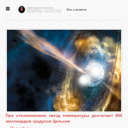
Все о космосе
ГЛАВНАЯ
НОВОСТИ
ФОРУМ
СТАТЬИ
ФАЙЛЫ
ВИДЕО
При столкновениях звезд температуры достигают 800
миллиардов градусов Цельсия
ФОТО