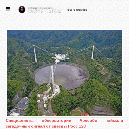
Все о космосе
ГЛАВНАЯ
НОВОСТИ
ФОРУМ
СТАТЬИ
ФАЙЛЫ
ВИДЕО
Специалисты обсерватории Аресибо поймали
ФОТО
загадочный сигнал от звезды Росс 128