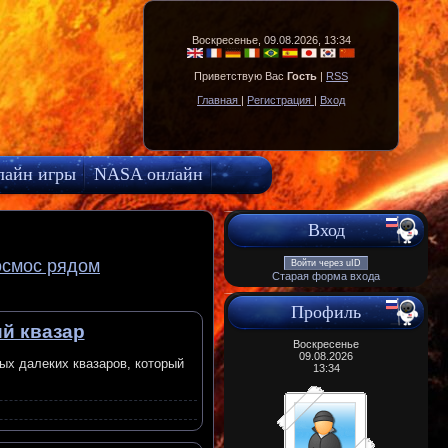
Воскресенье, 09.08.2026, 13:34
Приветствую Вас
Гость
|
RSS
Главная
|
Регистрация
|
Вход
лайн игры
NASA онлайн
Вход
осмос рядом
Войти через uID
Старая форма входа
Профиль
й квазар
Воскресенье
09.08.2026
ых далеких квазаров, который
13:34