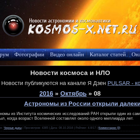
рум
Фотографии
Видео онлайн
Каталог статей
Он
Новости космоса и НЛО
! Новости публикуются на канале Я Дзен
PULSAR - к
2016
»
Октябрь
»
08
Астрономы из России открыли далеки
номы из Института космических исследований РАН открыли один из сам
ыл, когда возраст Вселенной составлял около одного миллиарда лет.
ия:
Черные дыры
| Просмотров: 4385 | Дата:
08.10.2016
| Рейтинг: 4.8/17 |
Комментарии (9)