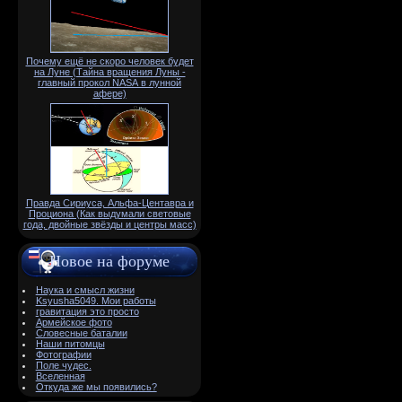
Почему ещё не скоро человек будет
на Луне (Тайна вращения Луны -
главный прокол NАSА в лунной
афере)
Правда Сириуса, Альфа-Центавра и
Проциона (Как выдумали световые
года, двойные звёзды и центры масс)
Новое на форуме
Наука и смысл жизни
Ksyusha5049. Мои работы
гравитация это просто
Армейское фото
Словесные баталии
Наши питомцы
Фотографии
Поле чудес.
Вселенная
Откуда же мы появились?