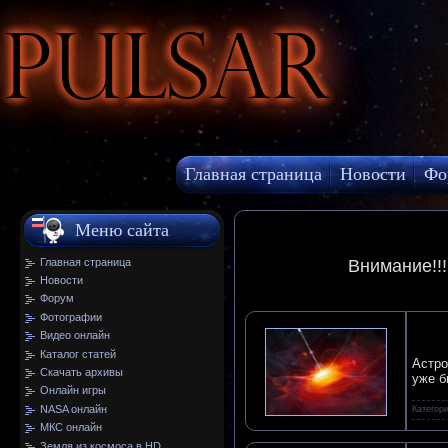
Pulsar
Главная страница
Новости
Фо
МКС онлайн
Меню сайта
Главная страница
Внимание!!
Новости
Форум
Фотографии
Видео онлайн
Каталог статей
Астро
Скачать архивы
уже б
Онлайн игры
NASA онлайн
Категор
МКС онлайн
Земля из космоса в HD