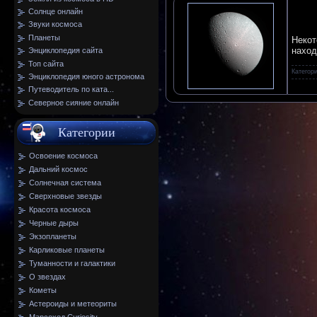
Солнце онлайн
Звуки космоса
Планеты
Некот
наход
Энциклопедия сайта
Топ сайта
Категор
Энциклопедия юного астронома
Путеводитель по ката...
Северное сияние онлайн
Категории
Освоение космоса
Дальний космос
Солнечная система
Сверхновые звезды
Красота космоса
Черные дыры
Экзопланеты
Карликовые планеты
Туманности и галактики
О звездах
Кометы
Астероиды и метеориты