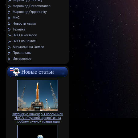
Марсоход Curiosity
Марсоход Perseverance
Марсоход Opportunity
МКС
Новости науки
Техника
НЛО в космосе
НЛО на Земле
Аномалии на Земле
Пришельцы
Интересное
Новые статьи
Китайские инженеры напомнили
НАСА о "лунной афере" из-за
проблем лунной гравитации