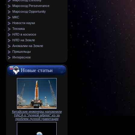
Марсоход Curiosity
Марсоход Perseverance
Марсоход Opportunity
МКС
Новости науки
Техника
НЛО в космосе
НЛО на Земле
Аномалии на Земле
Пришельцы
Интересное
Новые статьи
Китайские инженеры напомнили
НАСА о "лунной афере" из-за
проблем лунной гравитации