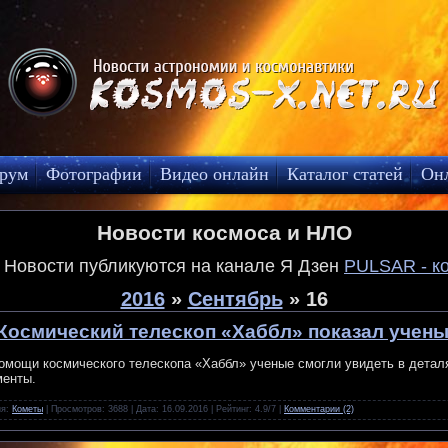
рум
Фотографии
Видео онлайн
Каталог статей
Он
Новости космоса и НЛО
! Новости публикуются на канале Я Дзен
PULSAR - к
2016
»
Сентябрь
»
16
Космический телескоп «Хаббл» показал учен
омощи космического телескопа «Хаббл» ученые смогли увидеть в деталя
енты.
ия:
Кометы
| Просмотров: 3688 | Дата:
16.09.2016
| Рейтинг: 4.9/7 |
Комментарии (2)