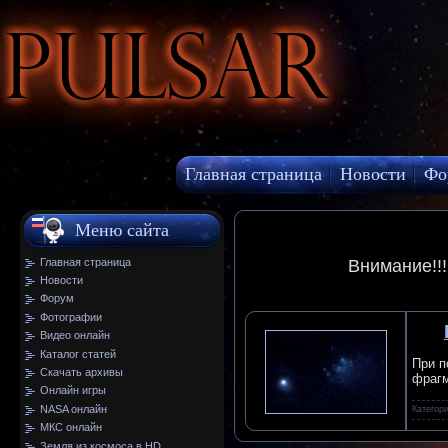
Pulsar
Главная страница
Новости
Фо
МКС онлайн
Меню сайта
Главная страница
Внимание!!
Новости
Форум
Фотографии
Видео онлайн
Каталог статей
При п
Скачать архивы
фрагм
Онлайн игры
NASA онлайн
Категор
МКС онлайн
Земля из космоса в HD