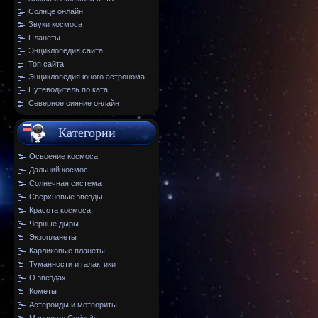
Солнце онлайн
Звуки космоса
Планеты
Энциклопедия сайта
Топ сайта
Энциклопедия юного астронома
Путеводитель по ката...
Северное сияние онлайн
Категории
Освоение космоса
Дальний космос
Солнечная система
Сверхновые звезды
Красота космоса
Черные дыры
Экзопланеты
Карликовые планеты
Туманности и галактики
О звездах
Кометы
Астероиды и метеориты