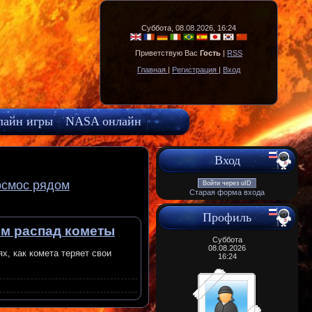
Суббота, 08.08.2026, 16:24
Приветствую Вас
Гость
|
RSS
Главная
|
Регистрация
|
Вход
лайн игры
NASA онлайн
Вход
осмос рядом
Войти через uID
Старая форма входа
Профиль
ым распад кометы
Суббота
08.08.2026
х, как комета теряет свои
16:24