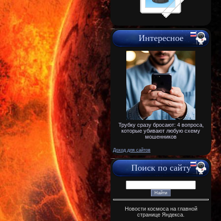
Интересное
Трубку сразу бросают: 4 вопроса,
которые убивают любую схему
мошенников
Доход для сайтов
Поиск по сайту
Новости космоса на главной
странице Яндекса.