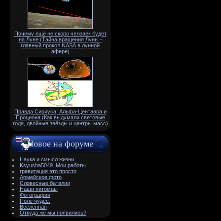
Почему ещё не скоро человек будет
на Луне (Тайна вращения Луны -
главный прокол NАSА в лунной
афере)
Правда Сириуса, Альфа-Центавра и
Проциона (Как выдумали световые
года, двойные звёзды и центры масс)
Новое на форуме
Наука и смысл жизни
Ksyusha5049. Мои работы
гравитация это просто
Армейское фото
Словесные баталии
Наши питомцы
Фотографии
Поле чудес.
Вселенная
Откуда же мы появились?