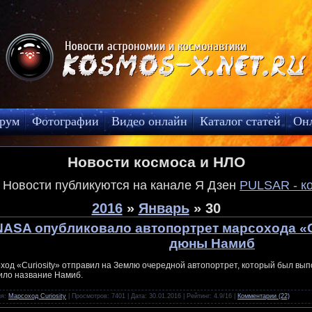
рум
Фотографии
Видео онлайн
Каталог статей
Он
Новости космоса и НЛО
! Новости публикуются на канале Я Дзен
PULSAR - к
2016
»
Январь
»
30
NASA опубликовало автопортрет марсохода «Cu
дюны Намиб
ход «Curiosity» отправил на Землю очередной автопортрет, который был вы
ило название Намиб.
ия:
Марсоход Curiosity
| Просмотров: 7401 | Дата:
30.01.2016
| Рейтинг: 4.9/16 |
Комментарии (22)