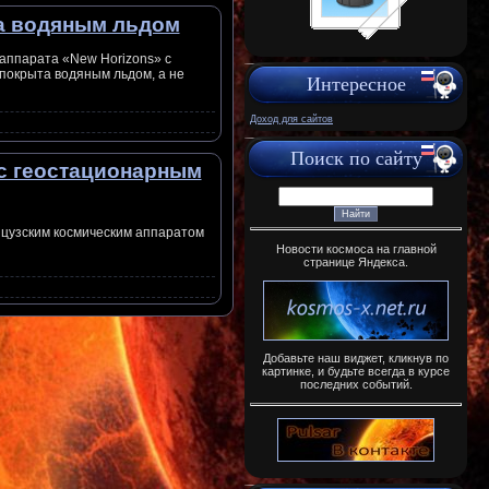
а водяным льдом
аппарата «New Horizons» с
покрыта водяным льдом, а не
Интересное
Доход для сайтов
Поиск по сайту
 с геостационарным
анцузским космическим аппаратом
Новости космоса на главной
странице Яндекса.
Добавьте наш виджет, кликнув по
картинке, и будьте всегда в курсе
последних событий.