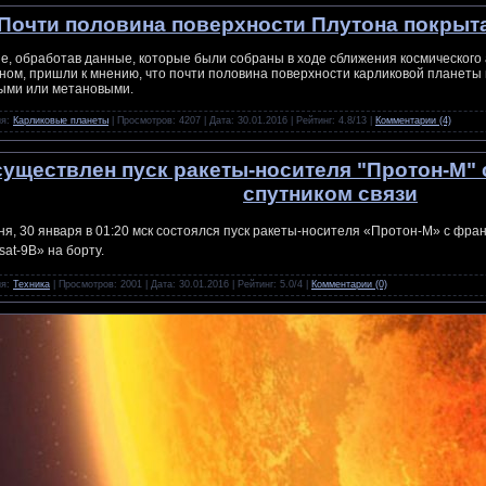
Почти половина поверхности Плутона покрыт
е, обработав данные, которые были собраны в ходе сближения космического 
ном, пришли к мнению, что почти половина поверхности карликовой планеты 
ыми или метановыми.
ия:
Карликовые планеты
| Просмотров: 4207 | Дата:
30.01.2016
| Рейтинг: 4.8/13 |
Комментарии (4)
уществлен пуск ракеты-носителя "Протон-М"
спутником связи
ня, 30 января в 01:20 мск состоялся пуск ракеты-носителя «Протон-М» с фр
sat-9B» на борту.
ия:
Техника
| Просмотров: 2001 | Дата:
30.01.2016
| Рейтинг: 5.0/4 |
Комментарии (0)