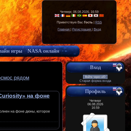
Четверг, 06.08.2026, 16:59
Приветствую Вас
Гость
|
RSS
Главная
|
Регистрация
|
Вход
лайн игры
NASA онлайн
Вход
осмос рядом
Войти через uID
Старая форма входа
Профиль
riosity» на фоне
Четверг
06.08.2026
16:59
полнен на фоне дюны, которое