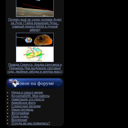
Почему ещё не скоро человек будет
на Луне (Тайна вращения Луны -
главный прокол NАSА в лунной
афере)
Правда Сириуса, Альфа-Центавра и
Проциона (Как выдумали световые
года, двойные звёзды и центры масс)
Новое на форуме
Наука и смысл жизни
Ksyusha5049. Мои работы
гравитация это просто
Армейское фото
Словесные баталии
Наши питомцы
Фотографии
Поле чудес.
Вселенная
Откуда же мы появились?