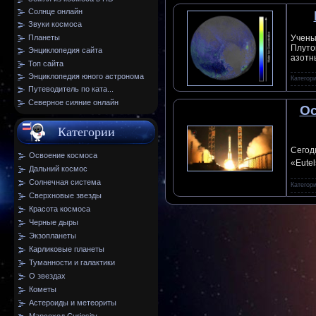
Солнце онлайн
Звуки космоса
Планеты
Учены
Плуто
Энциклопедия сайта
азотн
Топ сайта
Энциклопедия юного астронома
Категор
Путеводитель по ката...
Северное сияние онлайн
Ос
Категории
Сегод
Освоение космоса
«Eutel
Дальний космос
Солнечная система
Категор
Сверхновые звезды
Красота космоса
Черные дыры
Экзопланеты
Карликовые планеты
Туманности и галактики
О звездах
Кометы
Астероиды и метеориты