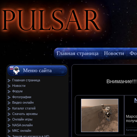
Pulsar
Главная страница
Новости
Фо
МКС онлайн
Меню сайта
Главная страница
Внимание!!
Новости
Форум
Фотографии
Видео онлайн
Каталог статей
Скачать архивы
Марсо
Онлайн игры
получ
NASA онлайн
Категор
МКС онлайн
Земля из космоса в HD