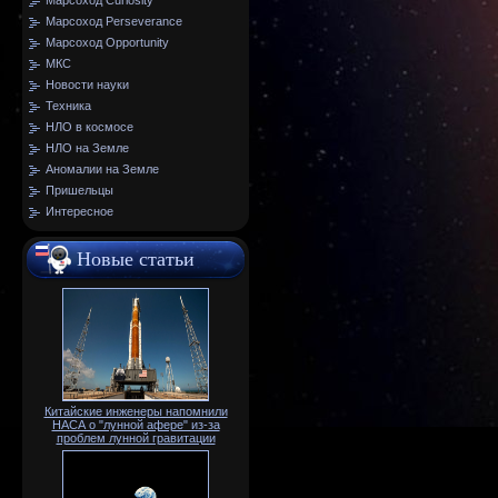
Марсоход Curiosity
Марсоход Perseverance
Марсоход Opportunity
МКС
Новости науки
Техника
НЛО в космосе
НЛО на Земле
Аномалии на Земле
Пришельцы
Интересное
Новые статьи
Китайские инженеры напомнили
НАСА о "лунной афере" из-за
проблем лунной гравитации