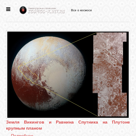
Все о космосе
ГЛАВНАЯ
НОВОСТИ
ФОРУМ
СТАТЬИ
ФАЙЛЫ
ВИДЕО
Земля Викингов и Равнина Спутника на Плутоне
крупным планом
ФОТО
...
Подробнее...