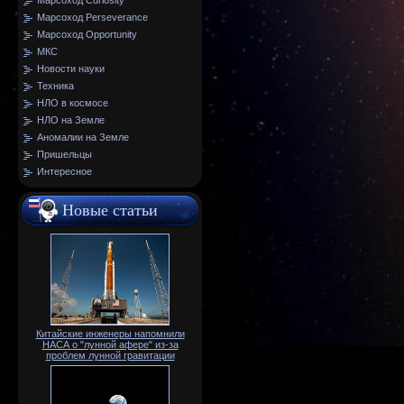
Марсоход Curiosity
Марсоход Perseverance
Марсоход Opportunity
МКС
Новости науки
Техника
НЛО в космосе
НЛО на Земле
Аномалии на Земле
Пришельцы
Интересное
Новые статьи
Китайские инженеры напомнили
НАСА о "лунной афере" из-за
проблем лунной гравитации