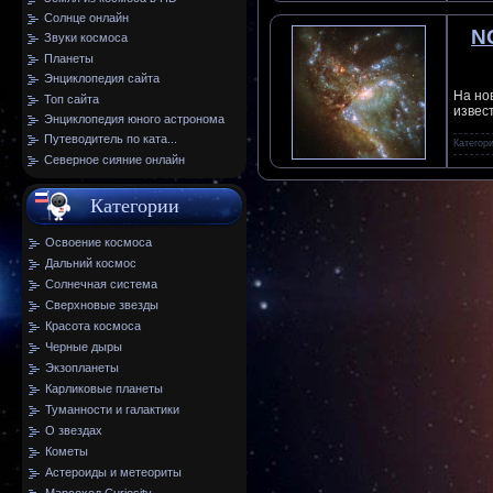
Солнце онлайн
N
Звуки космоса
Планеты
Энциклопедия сайта
На но
Топ сайта
извес
Энциклопедия юного астронома
Путеводитель по ката...
Категор
Северное сияние онлайн
Категории
Освоение космоса
Дальний космос
Солнечная система
Сверхновые звезды
Красота космоса
Черные дыры
Экзопланеты
Карликовые планеты
Туманности и галактики
О звездах
Кометы
Астероиды и метеориты