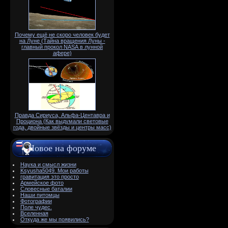
Почему ещё не скоро человек будет
на Луне (Тайна вращения Луны -
главный прокол NАSА в лунной
афере)
Правда Сириуса, Альфа-Центавра и
Проциона (Как выдумали световые
года, двойные звёзды и центры масс)
Новое на форуме
Наука и смысл жизни
Ksyusha5049. Мои работы
гравитация это просто
Армейское фото
Словесные баталии
Наши питомцы
Фотографии
Поле чудес.
Вселенная
Откуда же мы появились?