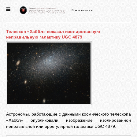
Все о космосе
ГЛАВНАЯ
Телескоп «Хаббл» показал изолированную
НОВОСТИ
неправильную галактику UGC 4879
ФОРУМ
СТАТЬИ
ФАЙЛЫ
ВИДЕО
Астрономы, работающие с данными космического телескопа
«Хаббл» опубликовали изображение изолированной
неправильной или иррегулярной галактики UGC 4879.
ФОТО