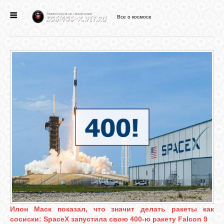
Все о космосе
ГЛАВНАЯ
НОВОСТИ
ФОРУМ
СТАТЬИ
ФАЙЛЫ
ВИДЕО
Илон Маск показал, что значит делать ракеты как
ФОТО
сосиски: SpaceX запустила свою 400-ю ракету Falcon 9