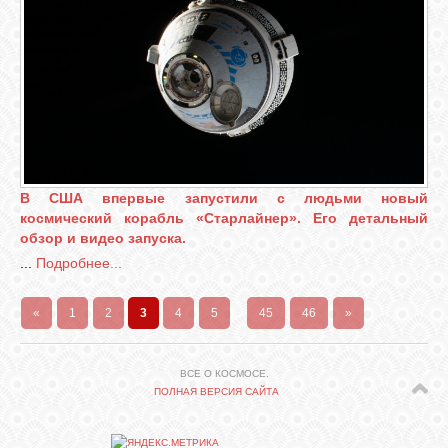
В США впервые запустили с людьми новый
космический корабль «Старлайнер». Его детальный
обзор и видео запуска.
...
Подробнее...
«
1
2
3
4
5
...
45
46
»
ВСЕ О КОСМОСЕ.
ПОЛНАЯ ВЕРСИЯ САЙТА