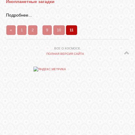
Инопланетные загадки
СВЯЗЬ
Подробнее...
«
1
2
...
9
10
11
ВХОД
ВСЕ О КОСМОСЕ.
ПОЛНАЯ ВЕРСИЯ САЙТА
RSS